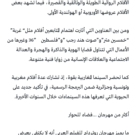
‬الأفلام‭ ‬عروضها‭ ‬الأوروبية‭ ‬أو‭ ‬الهولندية‭ ‬الأولى‭.‬
ومن‭ ‬بين‭ ‬العناوين‭ ‬التي‭ ‬أثارت‭ ‬اهتمام‭ ‬المتابعين‭ ‬أفلام‭ ‬مثل‭ “‬غربة‭”
“‬خمسين‭ ‬متر‭”‬و‭”‬صوت‭ ‬هند‭ ‬رجب‭” ‬و‭”‬فلسطين‭ ‬36‭”
‬الاجتماعية‭ ‬والعلاقات‭ ‬الإنسانية‭ ‬من‭ ‬زوايا‭ ‬فنية‭ ‬متنوعة‭.‬
‬الحيوية‭ ‬التي‭ ‬تعرفها‭ ‬هذه‭ ‬السينماءات‭ ‬خلال‭ ‬السنوات‭ ‬الأخيرة‭.‬
أكثر‭ ‬من‭ ‬مهرجان‭… ‬فضاء‭ ‬للحوار