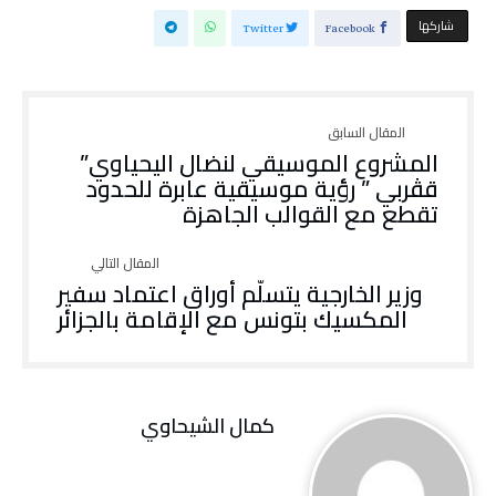
‫‫ شاركها‬
Twitter
Facebook
المشروع‭ ‬الموسيقي‭ ‬لنضال‭ ‬اليحياوي‭ ”
‬تقطع‭ ‬مع‭ ‬القوالب‭ ‬الجاهزة
وزير الخارجية يتسلّم أوراق اعتماد سفير
المكسيك بتونس مع الإقامة بالجزائر
كمال الشيحاوي