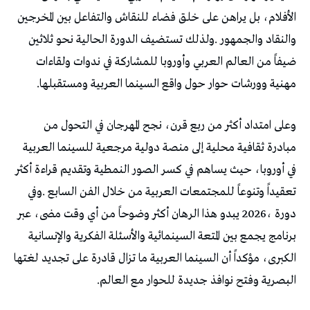
‬مهنية‭ ‬وورشات‭ ‬حوار‭ ‬حول‭ ‬واقع‭ ‬السينما‭ ‬العربية‭ ‬ومستقبلها‭.‬
‬البصرية‭ ‬وفتح‭ ‬نوافذ‭ ‬جديدة‭ ‬للحوار‭ ‬مع‭ ‬العالم‭.‬