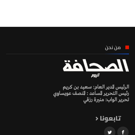
تونس الطقس
من نحن
الرئيس المدير العام: سعيد بن كريم
رئيس التحرير المساعد : المنصف عويساوي
تحرير الواب: منيرة رزقي
تابعونا