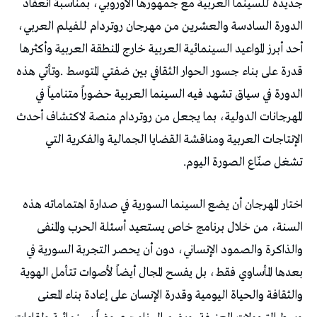
‬تشغل‭ ‬صنّاع‭ ‬الصورة‭ ‬اليوم‭.‬