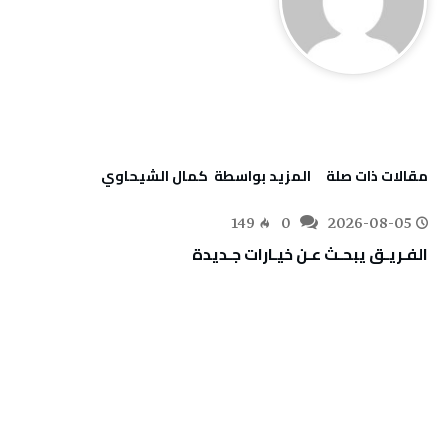
‫مقالات ذات صلة‬
‫‫المزيد بواسطة‬ ‬ كمال الشيحاوي
149
0
2026-08-05
الفـريـق‭ ‬يبحـث‭ ‬عـن‭ ‬خيـارات‭ ‬جـديدة