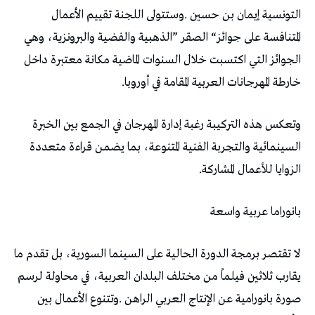
‬خارطة‭ ‬المهرجانات‭ ‬العربية‭ ‬المقامة‭ ‬في‭ ‬أوروبا‭.‬
‬الزوايا‭ ‬للأعمال‭ ‬المشاركة‭.‬
بانوراما‭ ‬عربية‭ ‬واسعة