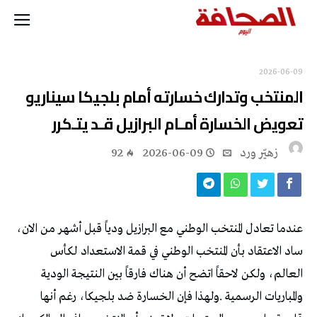
2026-06-09
‬تعويض‭ ‬الخسارة‭ ‬أمـام‭ ‬البرازيل‭ ‬قـد‭ ‬يتـكرر
زهيّر‭ ‬ورد
2026-06-09
92