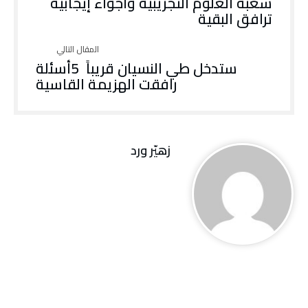
‬ترافق‭ ‬البقية
‬رافقت‭ ‬الهزيمة‭ ‬القاسية
زهيّر‭ ‬ورد