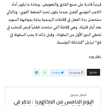
‬فخ‭ “‬ترذيل‭” ‬المشاركة‭ ‬التونسية‭.‬
زهيّر‭ ‬ورد
‫‫ شاركها‬
Twitter
Facebook