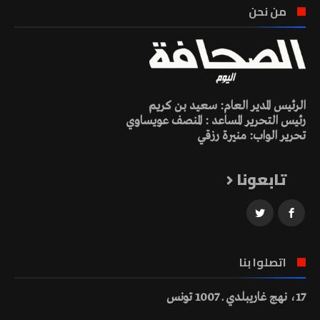
من نحن
الرئيس المدير العام: سعيد بن كريم
رئيس التحرير المساعد : المنصف عويساوي
تحرير الواب: منيرة رزقي
تابعونا
اتصلوا بنا
17، نهج غاريبلدي ـ 1007 تونس