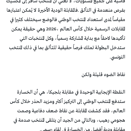
‬التونسي‭.‬
نقاط‭ ‬الضوء‭ ‬قليلة‭ ‬ولكن
‬مقابلة‭ ‬ودية‭ ‬أفضل‭ ‬من‭ ‬الخسارة‭ ‬في‭ ‬لقاء‭ ‬رسمي‭.‬