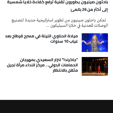
باحثون صينيون يطورون تقنية ترفع كفاءة خلايا شمسية
إلى أكثر من 26 بالمئ
تمكن باحثون صينيون من تطوير استراتيجية جديدة لتصنيع
الوصلات المعدنية في خلايا السيليكون …
ميادة الحناوي الليلة في مسرح قرطاج بعد
غياب 10 سنوات
“جاكرندا” لنزار السعيدي بمهرجان
الحمامات الدولي… مركز النداء مرآة لجيل
مثقل بالانتظار
تونس الطقس