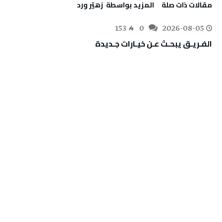
‫مقالات ذات صلة‬
‫‫المزيد بواسطة‬ ‬ زهيّر‭ ‬ورد
153
0
2026-08-05
الفـريـق‭ ‬يبحـث‭ ‬عـن‭ ‬خيـارات‭ ‬جـديدة