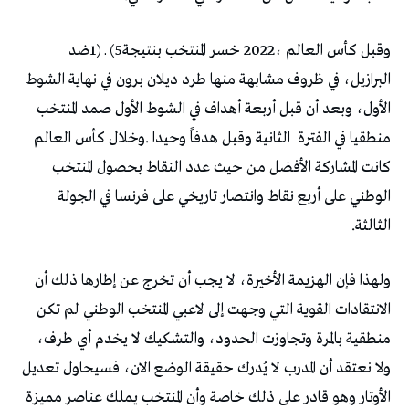
‬منطقيا‭ ‬في‭ ‬الفترة‭
‬الثالثة‭.‬