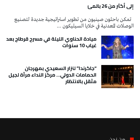
إلى أكثر من 26 بالمئ
تمكن باحثون صينيون من تطوير استراتيجية جديدة لتصنيع
الوصلات المعدنية في خلايا السيليكون …
ميادة الحناوي الليلة في مسرح قرطاج بعد
غياب 10 سنوات
“جاكرندا” لنزار السعيدي بمهرجان
الحمامات الدولي… مركز النداء مرآة لجيل
مثقل بالانتظار
تونس الطقس
من نحن