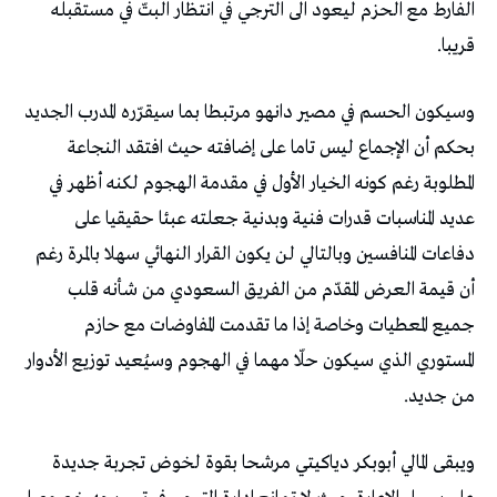
‬قريبا‭.‬
‬من‭ ‬جديد‭. ‬