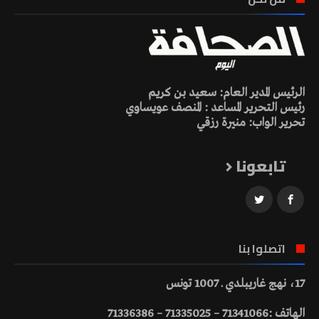
الرئيس المدير العام: سعيد بن كريم
رئيس التحرير المساعد : المنصف عويساوي
تحرير الواب: منيرة رزقي
تابعونا
اتصلوا بنا
17، نهج غاريبلدي ـ 1007 تونس
الهاتف :71341066 – 71335025 – 71336386