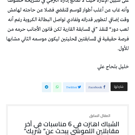
‬للأول‭. ‬
خليل‭ ‬بلحاج‭ ‬علي
‫‫ شاركها‬
Twitter
Facebook
‬مقابلتين اللموشي‭ ‬يبحث‭ ‬عن‭ “‬شريك‭”