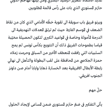
‬حازم‭ ‬المستوري‭ ‬الذي‭ ‬بات‭ ‬على‭ ‬رأس‭ ‬قائمة‭ ‬المطلوبين‭. ‬
‬الجنوب‭ ‬افريقي‭. ‬
حلّ‭ ‬مهم