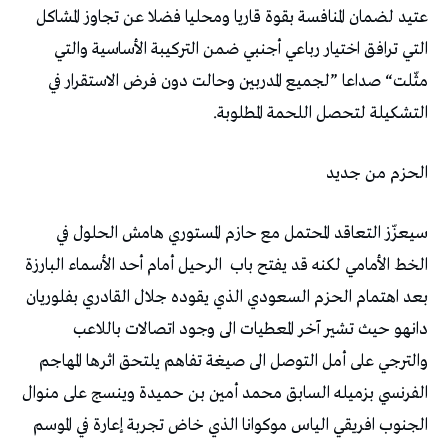
‬التشكيلة‭ ‬لتحصل‭ ‬اللحمة‭ ‬المطلوبة‭. ‬
الحزم‭ ‬من‭ ‬جديد‭ ‬
‬الخط‭ ‬الأمامي‭ ‬لكنه‭ ‬قد‭ ‬يفتح‭ ‬باب‭