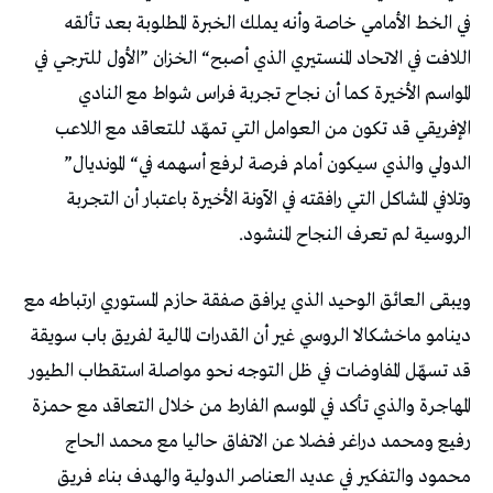
‬الدولي‭ ‬والذي‭ ‬سيكون‭ ‬أمام‭ ‬فرصة‭ ‬لرفع‭ ‬أسهمه‭ ‬في‭ “‬المونديال‭”
‬الروسية‭ ‬لم‭ ‬تعرف‭ ‬النجاح‭ ‬المنشود‭. ‬