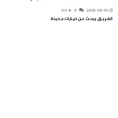
153
0
2026-08-05
الفـريـق‭ ‬يبحـث‭ ‬عـن‭ ‬خيـارات‭ ‬جـديدة