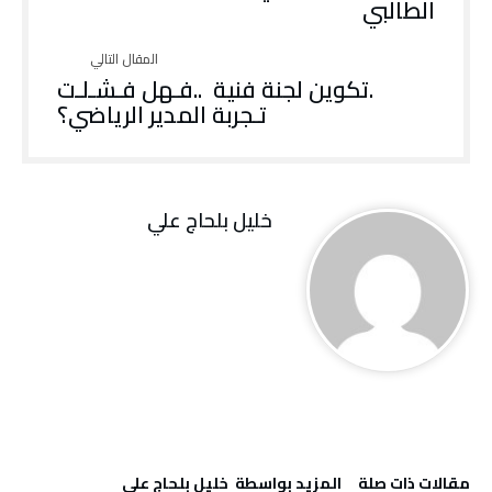
‬الطالبي
‬تـجربة‭ ‬المدير‭ ‬الرياضي؟
خليل‭ ‬بلحاج‭ ‬علي
‫مقالات ذات صلة‬
‫‫المزيد بواسطة‬ ‬ خليل‭ ‬بلحاج‭ ‬علي