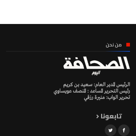
تونس الطقس
من نحن
الرئيس المدير العام: سعيد بن كريم
رئيس التحرير المساعد : المنصف عويساوي
تحرير الواب: منيرة رزقي
تابعونا