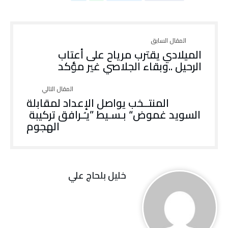
‬الرحيل‭.. ‬وبقاء‭ ‬الجلاصي‭ ‬غير‭ ‬مؤكد‭ ‬
‬السويد‭ ‬غموض‭ “‬بـسـيط‭” ‬يـُـرافق‭ ‬تركيبة‭
‬الهجوم
خليل‭ ‬بلحاج‭ ‬علي