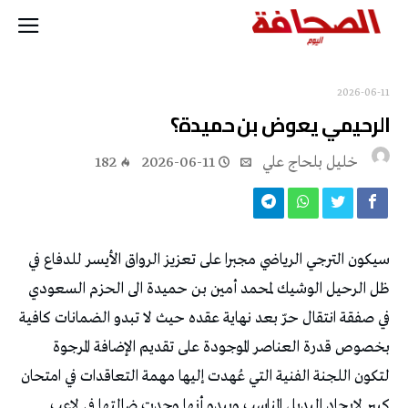
2026-06-11
الرحيمي‭ ‬يعوض‭ ‬بن‭ ‬حميدة؟
خليل‭ ‬بلحاج‭ ‬علي
2026-06-11
182