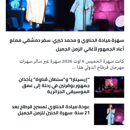
سهرة ميادة الحناوي و محمد خيري: سفر دمشقي ممتع
أعاد الجمهور لأغاني الزمن الجميل
كانت سهرة الخميس 6 اوت 2026 سهرة غير سائر سهرات
مهرجان قرطاج الدولي هذا …
“إيسينارا” و”سلطان ڤناوة” يأخذان
جمهور بوقرنين في رحلة إلى عمق
الموسيقى الجزائرية
عودة ميادة الحناوي لمسرح قرطاج بعد
21 سنة :سهرة الحنين للزمن الجميل