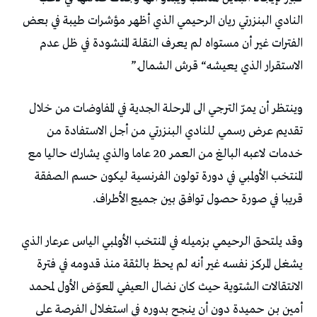
‬الاستقرار‭ ‬الذي‭ ‬يعيشه‭ “‬قرش‭ ‬الشمال‭”.‬
‬قريبا‭ ‬في‭ ‬صورة‭ ‬حصول‭ ‬توافق‭ ‬بين‭ ‬جميع‭ ‬الأطراف‭.‬