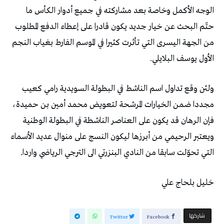
‬الأول‭ ‬يوسف‭ ‬البلايلي‭.‬
‬التي‭ ‬تحوّلت‭ ‬سابقا‭ ‬من‭ ‬النادي‭ ‬البنزرتي‭ ‬الى‭ ‬الترجي‭ ‬الرياضي‭ ‬واردا‭.‬
خليل‭ ‬بلحاج‭ ‬علي
‫‫ شاركها‬
Twitter
Facebook