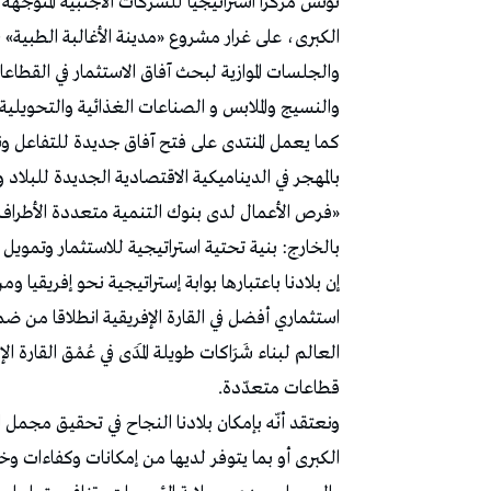
تونس مركزاً استراتيجياً للشركات الأجنبية المتوجه
الكبرى، على غرار مشروع «مدينة الأغالبة الطبية
والجلسات الموازية لبحث آفاق الاستثمار في القطاعا
والنسيج والملابس و الصناعات الغذائية والتحويلية 
كما يعمل المنتدى على فتح آفاق جديدة للتفاعل و
بالمهجر في الديناميكية الاقتصادية الجديدة للبل
«فرص الأعمال لدى بنوك التنمية متعددة الأطراف
بالخارج: بنية تحتية استراتيجية للاستثمار وتمويل ا
إن بلادنا باعتبارها بوابة إستراتيجية نحو إفريقيا و
استثماري أفضل في القارة الإفريقية انطلاقا من ضمان
العالم لبناء شَرَاكات طويلة المَدَى في عُمْق القارة 
قطاعات متعدّدة.
ونعتقد أنّه بإمكان بلادنا النجاح في تحقيق مجمل
الكبرى أو بما يتوفر لديها من إمكانات وكفاءات وخ