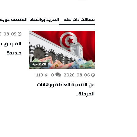
‫مقالات ذات صلة‬
‫‫المزيد بواسطة‬ ‬ المنصف عوي
6-08-05
181
0
‬جـديدة
الافتتاحية
119
0
2026-08-06
عن التنمية العادلة ورهانات
المرحلة..