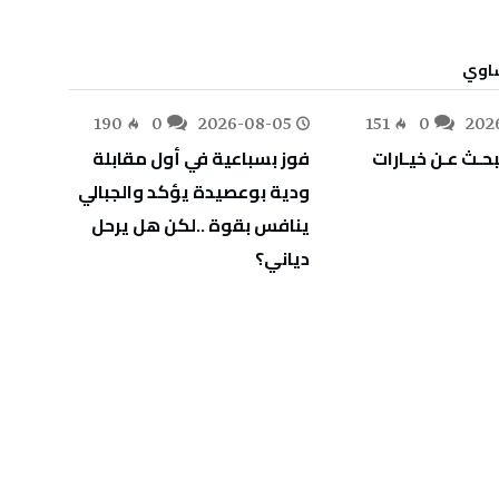
ساوي
-05
190
0
2026-08-05
151
0
202
‬يـطـوي‭ ‬صـفـحة‭ ‬ا
‬دياني؟