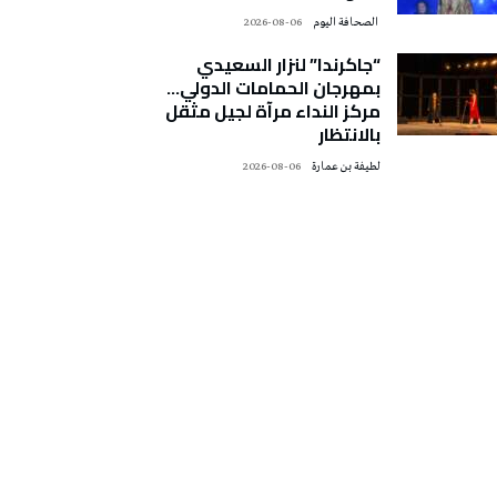
‭ ‬الصحافة‭ ‬اليوم
2026-08-06
“جاكرندا” لنزار السعيدي
بمهرجان الحمامات الدولي…
مركز النداء مرآة لجيل مثقل
بالانتظار
لطيفة بن عمارة
2026-08-06
تونس الطقس