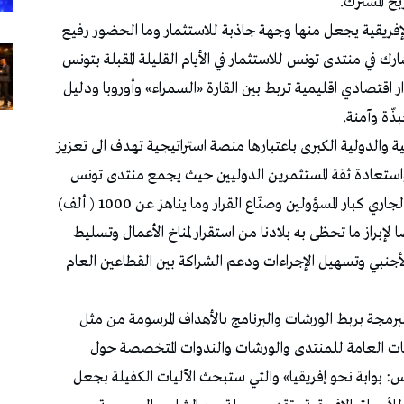
بح المشترك.
 الإفريقية يجعل منها وجهة جاذبة للاستثمار وما الحضور رفيع
ك في منتدى تونس للاستثمار في الأيام القليلة المقبلة بتونس
ار اقتصادي اقليمية تربط بين القارة «السمراء» وأوروبا ودليل
ّة وآمنة.
ية والدولية الكبرى باعتبارها منصة استراتيجية تهدف الى تعزيز
استعادة ثقة المستثمرين الدوليين حيث يجمع منتدى تونس
للاستثمار الذي سينعقد بتونس في 25 و 26 جوان الجاري كبار المسؤولين وصنّاع القرار وما يناهز عن 1000 ( ألف)
إبراز ما تحظى به بلادنا من استقرار لمناخ الأعمال وتسليط
لأجنبي وتسهيل الإجراءات ودعم الشراكة بين القطاعين العام
لبرمجة بربط الورشات والبرنامج بالأهداف المرسومة من مثل
ات العامة للمنتدى والورشات والندوات المتخصصة حول
 بوابة نحو إفريقيا» والتي ستبحث الآليات الكفيلة بجعل