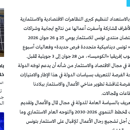
لاستعداد لتنظيم كبرى التظاهرات الاقتصادية والاستثمارية
طراف المشاركة وأسفرت أعمالها عن نتائج ايجابية وشراكات
مثمرة ،حيث يتم حاليا وضع اللمسات الأخيرة لاحتضان منتدى تونس للاستثمار يومي 25 و 26 جوان 2026
 تونس ديناميكية متجددة فرص جديدة» وفعاليات أسبوع
سا»، من 28 جوان إلى 3 جويلية المقبل.
با
ة في مجال الاقتصاد والاستثمار من شأنه أن يدعم توجّه الدولة
خلا
 الفرصة للتعريف بسياسات الدولة في هذا الإطار والامتيازات
فرصة لمناقشة تطوير مناخي الأعمال والاستثمار ببلادنا
‭ ‬الصحافة‭ ‬اليوم
تم
عات والمجالات.
جدي
يف بالسياسة العامة للدولة في مجال المال والأعمال وتقديم
ال
مختلف الإصلاحات الاقتصادية في الغرض وأولويات المخطط التنموي 2026-2030 والتوجه العام الاستثماري وما
جل تشجيع رجال الأعمال للإقبال على الاستثمار بتونس