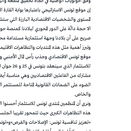
وفق الأولويات الوطنية في اتجاه تحقيق المنفعة والر
إن موقع تونس الاستراتيجي باعتبارها بوابة القارة
المستوى والشخصيات الاقتصادية البارزة التي ستشار
الا حجة دالّة على الدور المحوري لبلادنا كمنصة حو
صريح على أن بلادنا وجهة استثمارية مستدامة محبذ
وتبرز أهمية مثل هذه المنتديات والتظاهرات الاقليم
موقع تونس الاقتصادي وجذب رأس المال الأجنبي و
مشارك من الفاعلين الاقتصاديين وهي مناسبة أيضا ل
الضوء على الضمانات القانونية المتاحة للمستثمر ا
والخاص.
ونرى أن المنظمين لمنتدى تونس للاستثمار أحسنوا ا
هذه التظاهرات الكبرى حيث تتمحور تقريبا الجلس
«تعزيز تنافسية تونس: الإصلاحات والفرص»و«تونس: