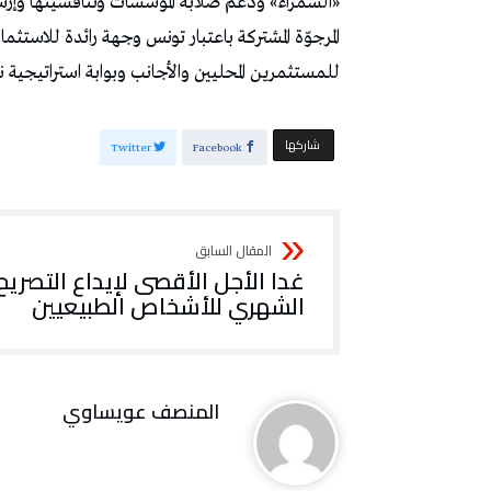
«السمراء» ودعم صلابة المؤسسات وتنافسيتها وإر
المرجوّة المشتركة باعتبار تونس وجهة رائدة للاستثم
للمستثمرين المحليين والأجانب وبوابة استراتيجية نح
‫‫ شاركها‬
Twitter
Facebook
غدا الأجل الأقصى لإيداع التصريح
الشهري للأشخاص الطبيعيين
المنصف عويساوي