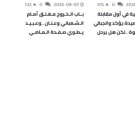
-05
132
0
2026-08-05
191
0
202
‬يـطـوي‭ ‬صـفـحة‭ ‬الـمـاضـي
‬يهدّد‭ ‬صحة‭ ‬أطفالنا