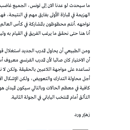
‬أنا‭ ‬هنا‭ ‬حتى‭ ‬نحقق‭ ‬ما‭ ‬يرغب‭ ‬الفريق‭ ‬في‭ ‬القيام‭ ‬به‭ ‬وليس‭ ‬لتحقيق‭ ‬ما‭ ‬أريد‭ ‬القيام‭ ‬به‭”.‬
‬التألق‭ ‬أمام‭ ‬المنتخب‭ ‬الياباني‭ ‬في‭ ‬الجولة‭ ‬الثانية‭.‬
زهيّر‭ ‬ورد