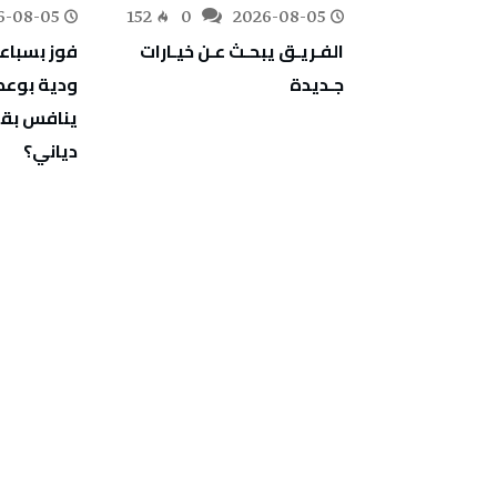
6-08-05
152
0
2026-08-05
175
0
‬جـديدة
‬دياني؟