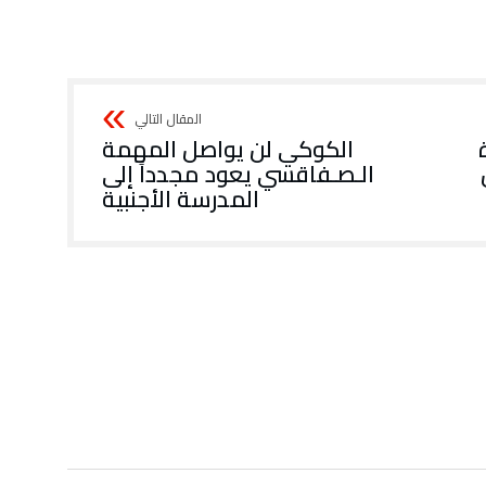
الكوكي‭ ‬لن‭ ‬يواصل‭ ‬المهمة
‬المدرسة‭ ‬الأجنبية