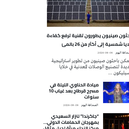
حثون صينيون يطورون تقنية ترفع كفاءة
يا شمسية إلى أكثر من 26 بالمئ
2026-08-06
كن باحثون صينيون من تطوير استراتيجية
دة لتصنيع الوصلات المعدنية في خلايا
سيليكون …
ميادة الحناوي الليلة في
مسرح قرطاج بعد غياب 10
سنوات
‭ ‬الصحافة‭ ‬اليوم
2026-08-06
“جاكرندا” لنزار السعيدي
بمهرجان الحمامات الدولي…
مركز النداء مرآة لجيل مثقل