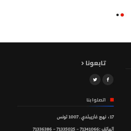
تابعونا
اتصلوا بنا
17، نهج غاريبلدي ـ 1007 تونس
الهاتف :71341066 – 71335025 – 71336386