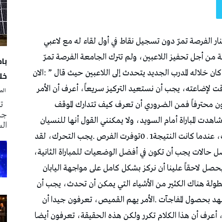
با
خلا
‭ ‬الصحافة‭ ‬اليوم
تم
جدي
ال