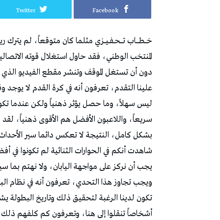
Twitter
Facebook
خـــطــــــاب‭ ‬تـــــحــفــيـــزي‭ ‬