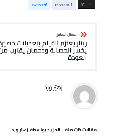
‫‫ شاركها‬
Twitter
Facebook
‬العودة
زهيّر‭ ‬ورد
‫مقالات ذات صلة‬
‫‫المزيد بواسطة‬ ‬ زهيّر‭ ‬ورد