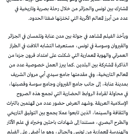
‬عدد‭ ‬من‭ ‬أبرز‭ ‬المعالم‭ ‬الأثرية‭ ‬التي‭ ‬تختزنها‭ ‬ضفتا‭ ‬الحدود‭.‬