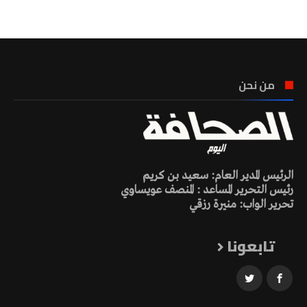
تونس الطقس
من نحن
الرئيس المدير العام: سعيد بن كريم
رئيس التحرير المساعد : المنصف عويساوي
تحرير الواب: منيرة رزقي
تابعونا