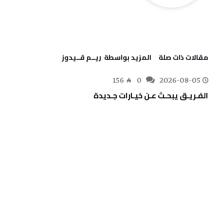
‫مقالات ذات صلة‬
‫‫المزيد بواسطة‬ ‬ ريــم قــيدوز
156
0
2026-08-05
الفـريـق‭ ‬يبحـث‭ ‬عـن‭ ‬خيـارات‭ ‬جـديدة