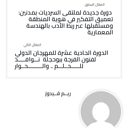
‬المعمارية
‬للــــــحــلـــم‭ ‬‭.. ‬والــــــــــحــوار
ريــم قــيدوز