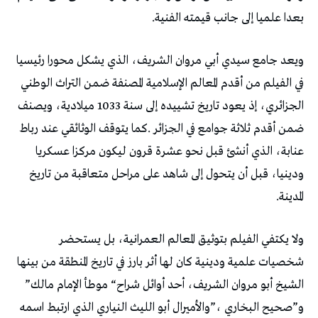
‬بعدا‭ ‬علميا‭ ‬إلى‭ ‬جانب‭ ‬قيمته‭ ‬الفنية‭.‬
‬المدينة‭.‬
‬الشيخ‭ ‬أبو‭ ‬مروان‭ ‬الشريف،‭ ‬أحد‭ ‬أوائل‭ ‬شراح‭ “‬موطأ‭ ‬الإمام‭ ‬مالك‭”