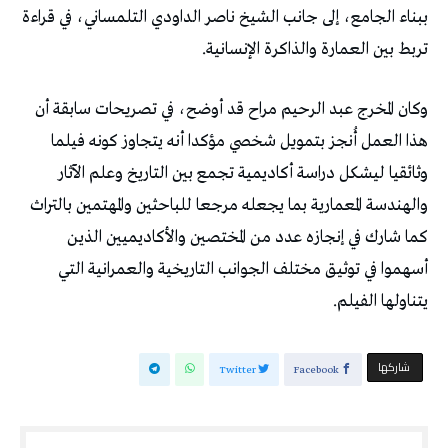
‬تربط‭ ‬بين‭ ‬العمارة‭ ‬والذاكرة‭ ‬الإنسانية‭.‬
‬يتناولها‭ ‬الفيلم‭.‬
‫‫ شاركها‬
Twitter
Facebook