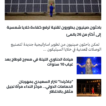
باحثون صينيون يطورون تقنية ترفع كفاءة خلايا شمسية
إلى أكثر من 26 بالمئ
تمكن باحثون صينيون من تطوير استراتيجية جديدة لتصنيع
الوصلات المعدنية في خلايا السيليكون …
ميادة الحناوي الليلة في مسرح قرطاج بعد
غياب 10 سنوات
“جاكرندا” لنزار السعيدي بمهرجان
الحمامات الدولي… مركز النداء مرآة لجيل
مثقل بالانتظار