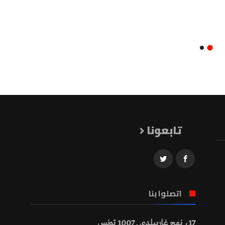
تابعونا
اتصلوا بنا
17، نهج غاريبلدي ـ 1007 تونس