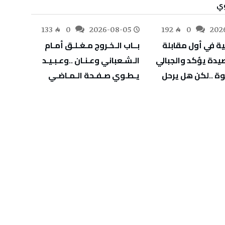
وي
-05
133
0
2026-08-05
192
0
202
‬يـطـوي‭ ‬صـفـحة‭ ‬الـمـاضـي
‬يهدّد‭ ‬صحة‭ ‬أطفالنا