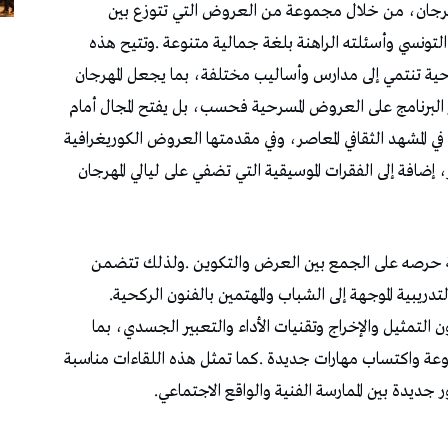
‬الدورة‭ ‬الخامسة‭ ‬مجموعة‭ ‬من‭ ‬الورشات‭ ‬والدورات‭ ‬التدريبية‭ ‬الموجهة‭ ‬إلى‭ ‬الشباب‭ ‬والمهتمين‭ ‬بالفنون‭ ‬الركحية‭.