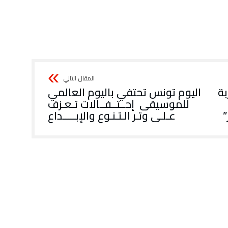
‬عـلـى‭ ‬وتـر‭ ‬الـتـنـوع‭ ‬والإبـــــداع