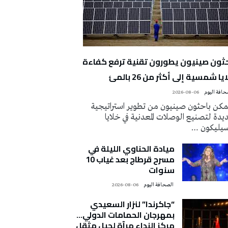
حثون صينيون يطورون تقنية ترفع كفاءة
يا شمسية إلى أكثر من 26 بالمئ
2026-08-06
كن باحثون صينيون من تطوير استراتيجية
دة لتصنيع الوصلات المعدنية في خلايا
سيليكون …
ميادة الحناوي الليلة في
مسرح قرطاج بعد غياب 10
سنوات
‭ ‬الصحافة‭ ‬اليوم
2026-08-06
“جاكرندا” لنزار السعيدي
بمهرجان الحمامات الدولي…
مركز النداء مرآة لجيل مثقل