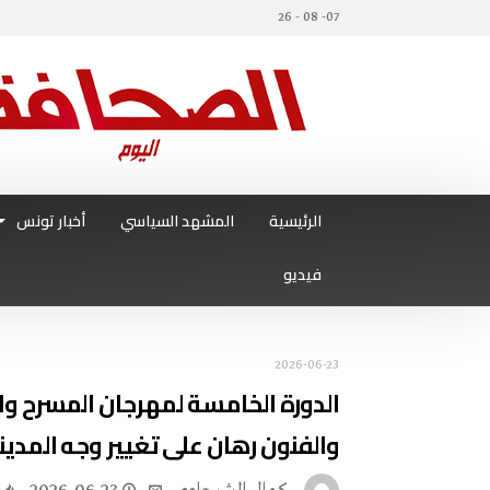
07- 08 - 26
الرئيسية
المشهد السياسي
أخبار تونس
فيديو
2026-06-23
‬والفنون رهان‭ ‬على‭ ‬تغيير‭ ‬وجه‭ ‬المدينة‭ ‬بالفن