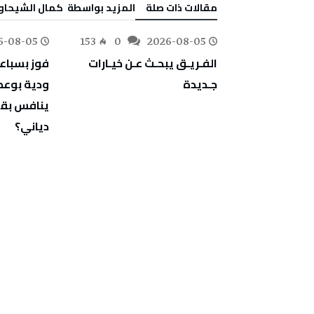
‫مقالات ذات صلة‬
‫‫المزيد بواسطة‬ ‬ كمال الشيحا
6-08-05
153
0
2026-08-05
176
0
‬جـديدة
‬دياني؟