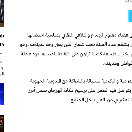
221
با
خلا
‭ ‬الصحافة‭ ‬اليوم
تم
جدي
ال