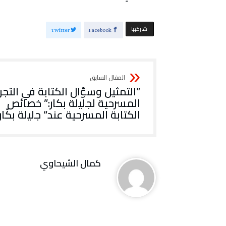
‫‫ شاركها‬
Twitter
Facebook
‬الكتابة‭ ‬المسرحية‭ ‬عند‭ “‬جليلة‭ ‬بكّار‭”‬
كمال الشيحاوي