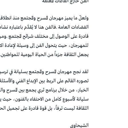
الفن‭ ‬خارج‭ ‬القاعات‭ ‬المغلقة‭ ‬
‬يجعل‭ ‬الثقافة‭ ‬جزءاً‭ ‬من‭ ‬الحياة‭ ‬اليومية‭ ‬للمواطنين‭. ‬
‬الثقافة‭ ‬ليست‭ ‬ترفاً،‭ ‬بل‭ ‬قوة‭ ‬قادرة‭ ‬على‭ ‬تجميل‭ ‬الحياة‭ ‬وتغيير‭ ‬وجه‭ ‬المدينة‭. ‬
الشيحاوي‭ ‬