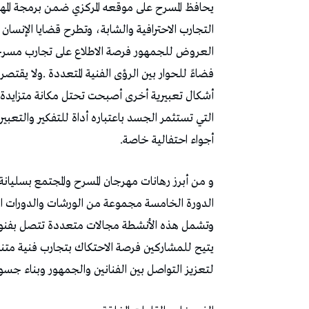
‬أجواء‭ ‬احتفالية‭ ‬خاصة‭. ‬
‬لتعزيز‭ ‬التواصل‭ ‬بين‭ ‬الفنانين‭ ‬والجمهور‭ ‬وبناء‭ ‬جسور‭ ‬جديدة‭ ‬بين‭ ‬الممارسة‭ ‬الفنية‭ ‬والواقع‭ ‬الاجتماعي‭. ‬