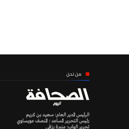
من نحن
الرئيس المدير العام: سعيد بن كريم
رئيس التحرير المساعد : المنصف عويساوي
تحرير الواب: منيرة رزقي