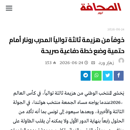
2026-06-24
‬حتمية‭ ‬وضع‭ ‬خطة‭ ‬دفاعية‭ ‬صريحة
زهيّر‭ ‬ورد
2026-06-24
153