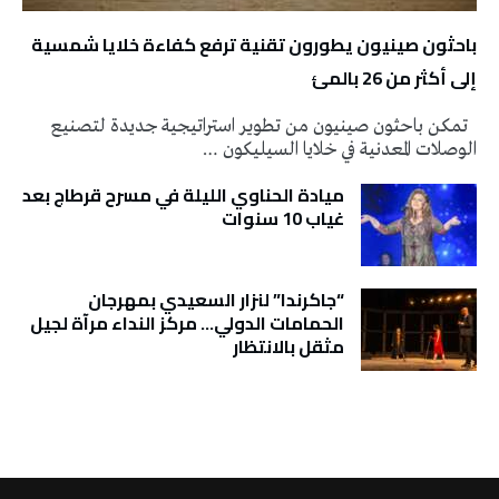
باحثون صينيون يطورون تقنية ترفع كفاءة خلايا شمسية
إلى أكثر من 26 بالمئ
تمكن باحثون صينيون من تطوير استراتيجية جديدة لتصنيع
الوصلات المعدنية في خلايا السيليكون …
ميادة الحناوي الليلة في مسرح قرطاج بعد
غياب 10 سنوات
“جاكرندا” لنزار السعيدي بمهرجان
الحمامات الدولي… مركز النداء مرآة لجيل
مثقل بالانتظار
تونس الطقس