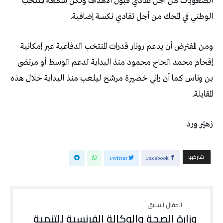
‬الوطني‭ ‬في‭ ‬المحك‭ ‬من‭ ‬أجل‭ ‬تفادي‭ ‬نكسة‭ ‬إضافية‭.‬
‬المقابلة‭.‬
زهيّر‭ ‬ورد
‫‫ شاركها‬
Twitter
Facebook
وزارة الصحة والوكالة الفرنسية للتنمية