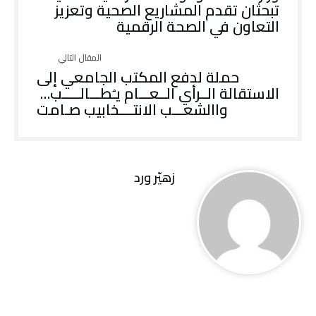
تبحثان تقدم المشاريع الصحية وتعزيز
التعاون في الصحة الرقمية
‬الاستقالة الــرأي‭ ‬الــعـــام‭ ‬يـُطـــالـــــب‭ …
‬واالشعـــب‭ ‬الانتــــخابيب‭ ‬صـامت
زهيّر‭ ‬ورد