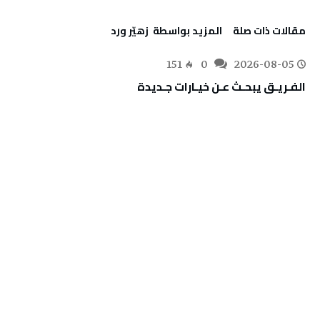
‫مقالات ذات صلة‬
‫‫المزيد بواسطة‬ ‬ زهيّر‭ ‬ورد
151
0
2026-08-05
الفـريـق‭ ‬يبحـث‭ ‬عـن‭ ‬خيـارات‭ ‬جـديدة