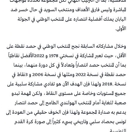
‬الأولى‭.‬
‬التونسية‭.‬