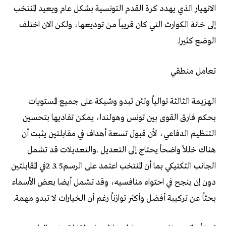
‬الوضع‭ ‬كثيرا‭.‬
تعامل‭ ‬منطقي
‬بحثاً‭ ‬عن‭ ‬تركيبة‭ ‬أفضل‭ ‬وأكثر‭ ‬توازناً‭ ‬رغم‭ ‬أن‭ ‬الخيارات‭ ‬لا‭ ‬تبدو‭ ‬مهمة‭.‬