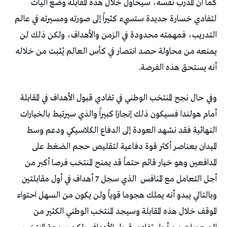
‬أنه‭ ‬يستحق‭ ‬هذه‭ ‬الفرصة‭.‬
‬أجل‭ ‬التعامل‭ ‬مع‭ ‬المنافس‭