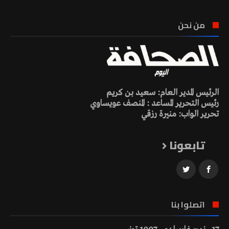
من نحن
الرئيس المدير العام: سعيد بن كريم
رئيس التحرير المساعد : المنصف عويساوي
تحرير الواب: منيرة رزقي
تابعونا
اتصلوا بنا