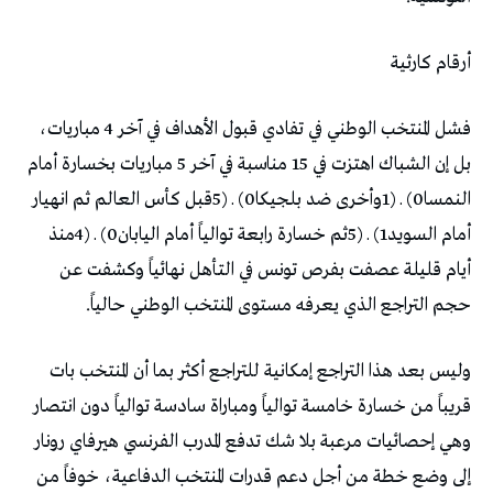
أرقام‭ ‬كارثية
‬حجم‭ ‬التراجع‭ ‬الذي‭ ‬يعرفه‭ ‬مستوى‭ ‬المنتخب‭ ‬الوطني‭ ‬حالياً‭.‬