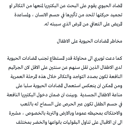
‬المريض‭ ‬على‭ ‬التعافي‭ ‬من‭ ‬المرض‭ ‬الذي‭ ‬سببته‭ ‬له‭ .‬
مخاطر‭ ‬المضادات‭ ‬الحيوية‭ ‬على‭ ‬الاطفال‭ ‬
‬مناعة‭ ‬الاطفال‭ ‬الجسدية‭.