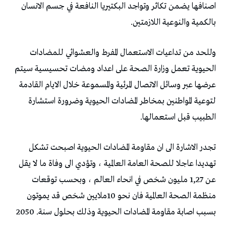
‬بالكمية‭ ‬والنوعية‭ ‬اللازمتين‭ .‬
‬الطبيب‭ ‬قبل‭ ‬استعمالها‭. ‬
‬بسبب‭ ‬اصابة‭ ‬مقاومة‭ ‬المضادات‭ ‬الحيوية‭ ‬وذلك‭ ‬بحلول‭ ‬سنة‭ ‬2050‭ .‬