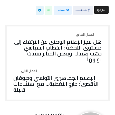
‫‫ شاركها‬
Twitter
Facebook
هل عجز الإعلام الوطني عن الارتقاء إلى
مستوى اللحظة : الخطاب السياسي
ذهب بعيدا… وبعض المنابر فقدت
توازنها
الإعلام الجماهيري التونسي وطوفان
الأقصى : خارج التغطية… مع استثناءات
قليلة
راضية قريصيعة