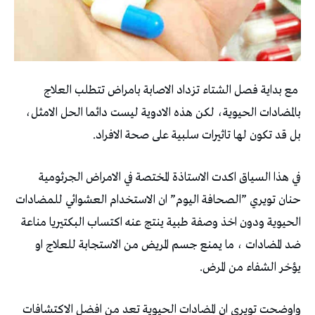
‬بالمضادات‭ ‬الحيوية،‭ ‬لكن‭ ‬هذه‭ ‬الادوية‭ ‬ليست‭ ‬دائما‭ ‬الحل‭ ‬الامثل‭ ‬،‭
‬بل‭ ‬قد‭ ‬تكون‭ ‬لها‭ ‬تاثيرات‭ ‬سلبية‭ ‬على‭ ‬صحة‭ ‬الافراد‭.‬
‬يؤخر‭ ‬الشفاء‭ ‬من‭ ‬المرض‭ .‬