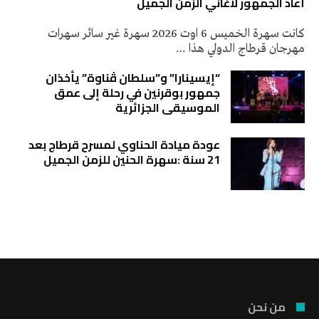
أعاد الجمهور لأغاني الزمن الجميل
كانت سهرة الخميس 6 اوت 2026 سهرة غير سائر سهرات
مهرجان قرطاج الدولي هذا …
“إيسينارا” و”سلطان ڤناوة” يأخذان
جمهور بوقرنين في رحلة إلى عمق
الموسيقى الجزائرية
عودة ميادة الحناوي لمسرح قرطاج بعد
21 سنة :سهرة الحنين للزمن الجميل
تونس الطقس
من نحن