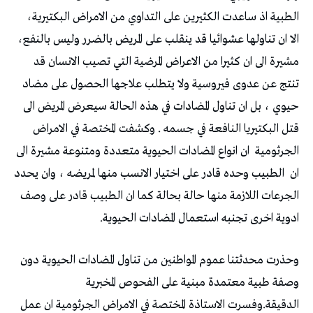
‬الطبية‭ ‬اذ‭ ‬ساعدت‭ ‬الكثيرين‭ ‬على‭ ‬التداوي‭ ‬من‭ ‬الامراض‭ ‬البكتيرية‭ ‬،‭
‬الا‭ ‬ان‭ ‬تناولها‭ ‬عشوائيا‭ ‬قد‭ ‬ينقلب‭ ‬على‭ ‬المريض‭ ‬بالضرر‭ ‬وليس‭ ‬بالنفع‭ ‬،‭
‬الجرثومية‭
‬ان‭
‬ادوية‭ ‬اخرى‭ ‬تجنبه‭ ‬استعمال‭ ‬المضادات‭ ‬الحيوية‭.‬