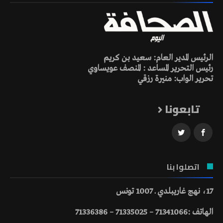
الرئيس المدير العام: سعيد بن كريم
رئيس التحرير المساعد : المنصف عويساوي
تحرير الواب: منيرة رزقي
تابعونا
اتصلوا بنا
17، نهج غاريبلدي ـ 1007 تونس
الهاتف :71341066 – 71335025 – 71336386