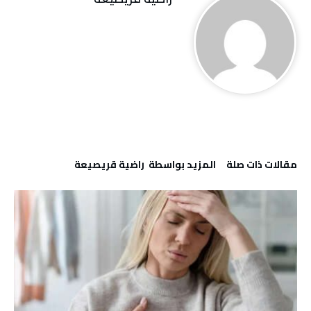
‫مقالات ذات صلة‬
‫‫المزيد بواسطة‬ ‬ راضية قريصيعة