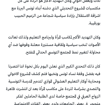
ثلاث وبعقل اخواني وكان التهديد الأكبر هو الردة على كل
مكتسبات المشروع التحديثي الذي دشنه أبناء تونس البررة مع
اشراقة الاستقلال بإرادة سياسية شجاعة من الزعيم الحبيب
بورقيبة.
وكان التهديد الأكبر لمكاسب المرأة ولبرنامج التعليم ولذلك تعالت
الأصوات لنخب سياسية وثقافية مستنيرة معلنة وقوفها ضد أي
محاولة لتغيير نمط المجتمع التونسي الحداثي المنفتح.
كان ذلك التحدي الكبير الذي نعلن اليوم بكل نخوة اننا انتصرنا
فيه بفضل وقفة نساء تونس ونخبها فتم كشف المشروع الاخواني
ومحاربة أوكار التعليم العشوائي الموازي لتدمير المدرسة التونسية
والتصدي بشراسة للردة على مكاسب المرأة بعد ان انتشرت ظاهرة
الزواج العرفي في المجتمع خاصة لدى الطلبة الحاملين لفكر
متحجر
في بعض الجامعات ولدى بعض الفئات الاجتماعية