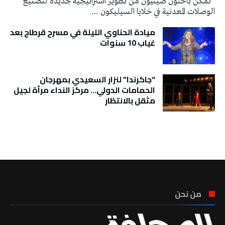
تمكن باحثون صينيون من تطوير استراتيجية جديدة لتصنيع
الوصلات المعدنية في خلايا السيليكون …
ميادة الحناوي الليلة في مسرح قرطاج بعد
غياب 10 سنوات
“جاكرندا” لنزار السعيدي بمهرجان
الحمامات الدولي… مركز النداء مرآة لجيل
مثقل بالانتظار
تونس الطقس
من نحن