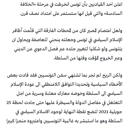
اعلن احد القياديين بأن تونس انخرطت في مرحلة «الخلافة
السادسة» والتي قيل انها ستستمر على امتداد نصف قرن.
ولعل اعتصام المصير كان من المحطات الفارقة التي قلّمت أظافر
الإسلام السياسي في تونس وجعلته ينحني للعاصفة ويحاول ان
يتتونس ولو شكليا لتغيير جلده عبر فصل الدعوي عن الديني
وعبر الخروج المؤقت وقتها من السلطة.
ولكن الريح لم تجر بما تشتهي سفن التونسيين فقد قادت بعض
الأخطاء السياسية وتحديدا التوافق اللامنطقي الى عودة الإسلام
السياسي الى السلطة وخوضه معارك معلنة وسرية من اجل
التغلغل في مفاصل الدولة والسيطرة عليها حتى جاءت لحظة 25
جويلية 2021 لتضع نقطة النهاية لوجود الاسلام السياسي في
السلطة وهو ما استبشر به غالبية التونسيين واعتبروه منجزا كبيرا