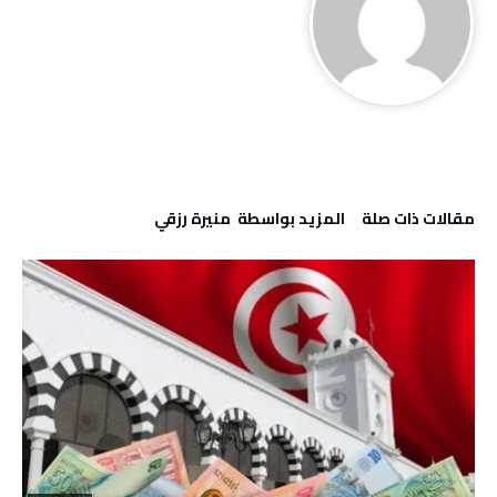
‫مقالات ذات صلة‬
‫‫المزيد بواسطة‬ ‬ منيرة‭ ‬رزقي