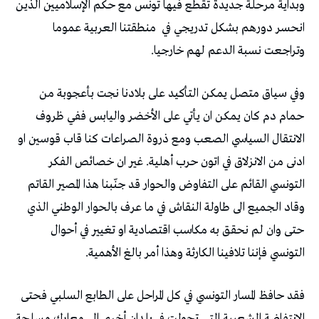
وبداية مرحلة جديدة تقطع فيها تونس مع حكم الإسلاميين الذين
انحسر دورهم بشكل تدريجي في
منطقتنا العربية عموما
وتراجعت نسبة الدعم لهم خارجيا.
وفي سياق متصل يمكن التأكيد على بلادنا نجت بأعجوبة من
حمام دم كان يمكن ان يأتي على الأخضر واليابس ففي ظروف
الانتقال السياسي الصعب ومع ذروة الصراعات كنا قاب قوسين او
ادنى من الانزلاق في اتون حرب أهلية. غير ان خصائص الفكر
التونسي القائم على التفاوض والحوار قد جنّبنا هذا المصير القاتم
وقاد الجميع الى طاولة النقاش في ما عرف بالحوار الوطني الذي
حتى وان لم نحقق به مكاسب اقتصادية او تغيير في أحوال
التونسي فإننا تلافينا الكارثة وهذا أمر بالغ الأهمية.
فقد حافظ المسار التونسي في كل المراحل على الطابع السلبي فحتى
الانتفاضة الشعبية التي تحولت في بلدان أخرى الى معارك مسلحة