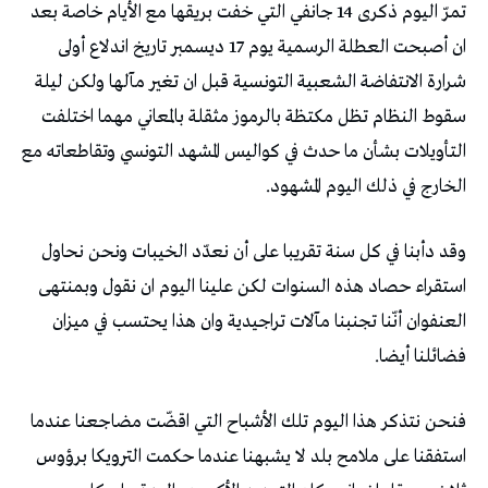
تمرّ اليوم ذكرى 14 جانفي التي خفت بريقها مع الأيام خاصة بعد
ان أصبحت العطلة الرسمية يوم 17 ديسمبر تاريخ اندلاع أولى
شرارة الانتفاضة الشعبية التونسية قبل ان تغير مآلها ولكن ليلة
سقوط النظام تظل مكتظة بالرموز مثقلة بالمعاني مهما اختلفت
التأويلات بشأن ما حدث في كواليس المشهد التونسي وتقاطعاته مع
الخارج في ذلك اليوم المشهود.
وقد دأبنا في كل سنة تقريبا على أن نعدّد الخيبات ونحن نحاول
استقراء حصاد هذه السنوات لكن علينا اليوم ان نقول وبمنتهى
العنفوان أنّنا تجنبنا مآلات تراجيدية وان هذا يحتسب في ميزان
فضائلنا أيضا.
فنحن نتذكر هذا اليوم تلك الأشباح التي اقضّت مضاجعنا عندما
استفقنا على ملامح بلد لا يشبهنا عندما حكمت الترويكا برؤوس