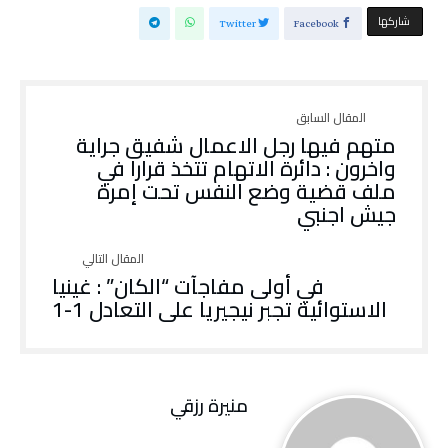
‫‫ شاركها‬
Twitter
Facebook
متهم فيها رجل الاعمال شفيق جراية
واخرون : دائرة الاتهام تتخذ قرارا في
ملف قضية وضع النفس تحت إمرة
جيش اجنبي
في أولى مفاجآت “الكان” : غينيا
الاستوائية تجبر نيجيريا على التعادل 1-1
منيرة‭ ‬رزقي