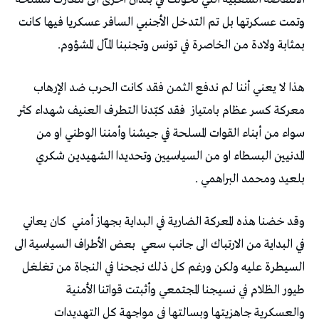
وتمت عسكرتها بل تم التدخل الأجنبي السافر عسكريا فيها كانت
بمثابة ولادة من الخاصرة في تونس وتجنبنا المآل المشؤوم.
هذا لا يعني أننا لم ندفع الثمن فقد كانت الحرب ضد الإرهاب
معركة كسر عظام بامتياز
فقد كبّدنا التطرف العنيف شهداء كثر
سواء من أبناء القوات المسلحة في جيشنا وأمننا الوطني او من
المدنيين البسطاء او من السياسيين وتحديدا الشهيدين شكري
بلعيد ومحمد البراهمي .
وقد خضنا هذه المعركة الضارية في البداية بجهاز أمني
كان يعاني
في البداية من الارتباك الى جانب سعي
بعض الأطراف السياسية الى
السيطرة عليه ولكن ورغم كل ذلك نجحنا في النجاة من تغلغل
طيور الظلام في نسيجنا المجتمعي وأثبتت قواتنا الأمنية
والعسكرية جاهزيتها وبسالتها في مواجهة كل التهديدات