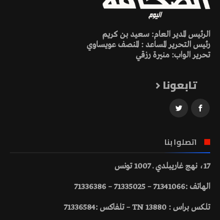
الرئيس المدير العام: سعيد بن كريم
رئيس التحرير المساعد : المنصف عويساوي
تحرير الواب: منيرة رزقي
تابعونا
اتصلوا بنا
17، نهج غاريبلدي ـ 1007 تونس
الهاتف :71341066 – 71335025 – 71336386
تلكس براس : 13880 TN – تلفاكس :71336584