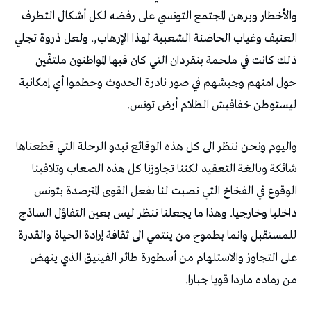
والأخطار وبرهن المجتمع التونسي على رفضه لكل أشكال التطرف
العنيف وغياب الحاضنة الشعبية لهذا الإرهاب,. ولعل ذروة تجلي
ذلك كانت في ملحمة بنقردان التي كان فيها المواطنون ملتفّين
حول امنهم وجيشهم في صور نادرة الحدوث وحطموا أي إمكانية
ليستوطن خفافيش الظلام أرض تونس.
واليوم ونحن ننظر الى كل هذه الوقائع تبدو الرحلة التي قطعناها
شائكة وبالغة التعقيد لكننا تجاوزنا كل هذه الصعاب وتلافينا
الوقوع في الفخاخ التي نصبت لنا بفعل القوى المترصدة بتونس
داخليا وخارجيا. وهذا ما يجعلنا ننظر ليس بعين التفاؤل الساذج
للمستقبل وانما بطموح من ينتمي الى ثقافة إرادة الحياة والقدرة
على التجاوز والاستلهام من أسطورة طائر الفينيق الذي ينهض
من رماده ماردا قويا جبارا.