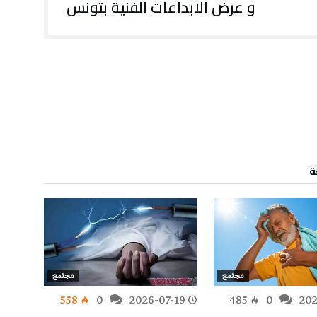
و عرض الابداعات الفنية بتونس
ة
مجتمع
مجتمع
-19
558
0
2026-07-19
485
0
202