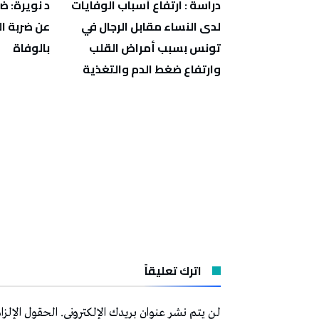
 الدواجن: سعر
دراسة : ارتفاع أسباب الوفايات
د نويرة: ض
وم يجب أن
لدى النساء مقابل الرجال في
عن ضربة 
تونس بسبب أمراض القلب
بالوفاة
وارتفاع ضغط الدم والتغذية
اترك تعليقاً
لن يتم نشر عنوان بريدك الإلكتروني.
الحقول الإلزام