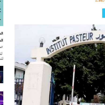
1٬867
الك
‭ ‬الصحافة‭ ‬اليوم
تنظ
تنش