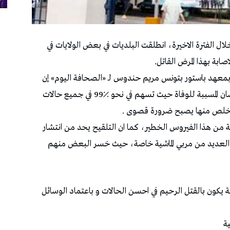
ل الفترة الاخيرة، انطلقت البلديات في بعض الولايات في
بة بهذا المرض القاتل.
 بمعهد باستور بتونس مريم حندوس لـ «الصحافة اليوم» إن
الكلاب هي المصدر الرئيسي لعدوى داء الكلب للانسان المسببة للوفاة حيث تسهم في نحو ٪99 في جميع حالات
التخلص منها يصبح ضرورة قصوى .
 من هذا الفيروس الخطير، كما ان التلقيح يحد من انتشار
زق العديد من مربي الماشية خاصة، حيث خسر البعض منهم
 يكون بالقتل الرحيم في احسن الحالات و باعتماد الوسائل