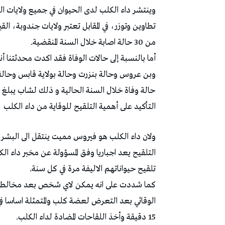
وينتشر داء الكلب لدى الحيوان في جميع ولايات ال
تطاوين وتوزر، في المقابل تعتبر ولايات جندوبة، ا
من 30 حالة اصابة خلال السنة المنقضية.
وبن عروس وحالة بنزرت وحالة بولاية قابس وحالة
حالة وفاة خلال السنة الحالية و ذلك لشاب يبلغ من العمر 34 سنة وهو أصيل و
التأكيد على أهمية التلقيح للوقاية من داء الكلب
ولان داء الكلب هو فيروس مميت ينتقل الى البشر
التلقيح يعد اجباريا وفق المسؤولة عن مخبر داء الك
تلقيح حيواناتهم الاليفة مرة في كل سنة.
كما شددت على انه يمكن لاي شخص بعد مخالطته ا
الوقائي بعد التعرض لعضة كلب والمتمثلة اساسا في ا
15 دقيقة وأخذ اللقاحات المضادة لداء الكلب.