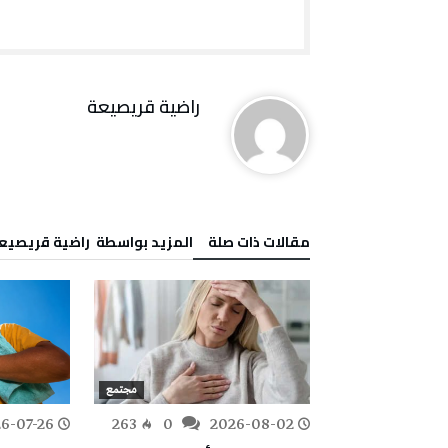
راضية قريصيعة
‫مقالات ذات صلة‬
‫‫المزيد بواسطة‬ ‬ راضية قريصيع
مجتمع
مجتمع
6-07-26
263
0
2026-08-02
282
0