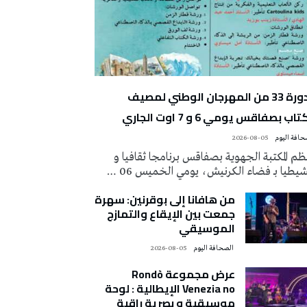
الدورة 33 من المهرجان الوطني لمصيف
تاب بصفاقس يومي 6 و 7 اوت الجاري
2026-08-05
م المكتبة الجهوية بصفاقس برنامجا ثقافيا و
يطيا بـ فضاء الكرنيش، يومي الخميس 06 …
من هافانا إلى بوقرنين: سهرة
جمعت بين الإيقاع والتمازج
الموسيقي
‭ ‬الصحافة‭ ‬اليوم
2026-08-05
عرض مجموعة Rondò
Venezia no الإيطالية : لوحة
موسيقية و بصرية راقية