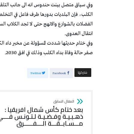
وفي سياق متصل بينت حندوس انه الى جانب التلقيح ل
الكلب، فإن البلديات بدورها طرف فاعل في التخلص
الفضلات بالشوارع والانهج حتى لا تجد الكلاب الس
انتقال العدوى.
وفي ختام حديثها شددت المسؤولة عن مخبر داء ال
صفر حالة وفاة بداء الكلب وذلك في افق 2030.
‫‫ شاركها‬
Twitter
Facebook
بعد ختام كأس شمال افريقيا :
ذهـبـيـة وفـضـيـة لـتـونـس فــــ
مـــسـابــقـــة الــــفــــــرق