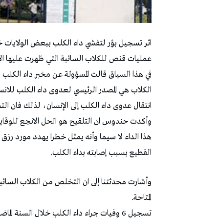
اثر تسجيل بؤر لتفشي داء الكلب ببعض الولايات خلا
عمليات قنص للكلاب السائبة التي ظهرت عليها الاصا
في هذا السياق قالت المسؤولة عن مخبر داء الكلب
انتقال عدوى داء الكلب إلى الإنسان، لذلك فان 
وأكدت حندوس ان التلقيح هو الحل الانجع للوقاية
هذا الداء لا سيما وأنه يمثل خطرا يهدد مورد ر
القطيع بسبب إصابته بداء الكلب.
وأشارت محدثتنا إلى ان التخلص من الكلاب السائبة
المتاحة.
تسجيل 6 وفيات جراء داء الكلب خلال السنة الماضية