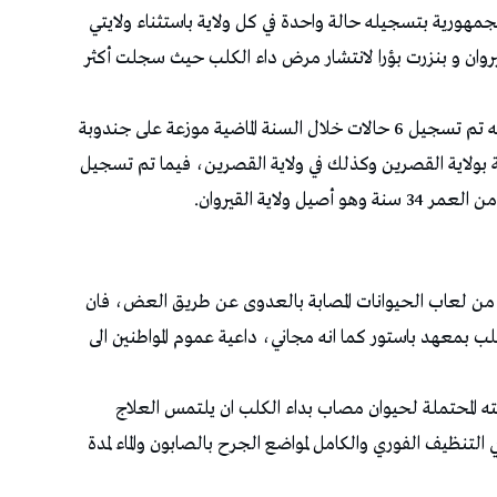
جمهورية بتسجيله حالة واحدة في كل ولاية باستثناء ولايتي
لقيروان و بنزرت بؤرا لانتشار مرض داء الكلب حيث سجلت أكثر
أما بالنسبة إلى حالات الوفاة فقد اكدت محدثتنا أنه تم تسجيل 6 حالات خلال السنة الماضية موزعة على جندوبة
 بولاية القصرين وكذلك في ولاية القصرين، فيما تم تسجيل
لاية القيروان.
 من لعاب الحيوانات المصابة بالعدوى عن طريق العض، فان
لب بمعهد باستور كما انه مجاني، داعية عموم المواطنين الى
لمحتملة لحيوان مصاب بداء الكلب ان يلتمس العلاج
لتنظيف الفوري والكامل لمواضع الجرح بالصابون والماء لمدة