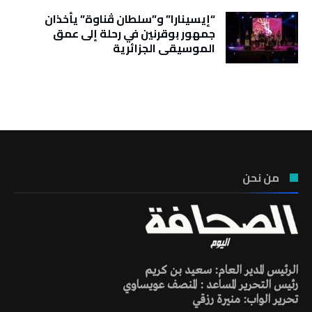
“إيسينارا” و”سلطان ڤناوة” يأخذان
جمهور بوقرنين في رحلة إلى عمق
الموسيقى الجزائرية
تونس الطقس
من نحن
الرئيس المدير العام: سعيد بن كريم
رئيس التحرير المساعد : المنصف عويساوي
تحرير الواب: منيرة رزقي