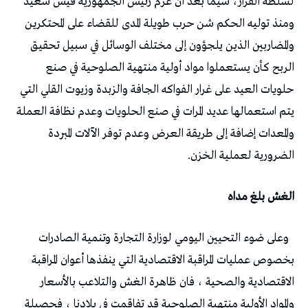
لسلطة القرار، سيما بعد أن عزم رئيس الجمهورية قيس سعيد
ومنذ توليه الحكم شن حرب طويلة المدى للقضاء على المحتكرين
والمضاربين الذين يلجؤون إلى مختلف الوسائل في سبيل تحقيق
الربح كأن يستعملوا مواد أولية منتهية الصلوحية في صنع
حلويات العيد على غرار الفواكه الجافة والزبدة وزيوت القلي التي
يتم استعمالها عديد المرات في صنع الحلويات وعدم نظافة العملة
والمعدات إضافة إلى طريقة العرض وعدم توفر الآلات المبردة
الضرورية لعملية الخزن.
الغش بلغ مداه
وعلى ضوء التحيين اليومي لوزارة التجارة وتنمية الصادرات
بخصوص عمليات المراقبة الاقتصادية التي ينفذها أعوان المراقبة
الاقتصادية والصحية ، فان ظاهرة الغش والتلاعب بالأسعار
والمواد الأولية منتهية الصلوحية قد تفاقمت في بلادنا ، فحصيلة