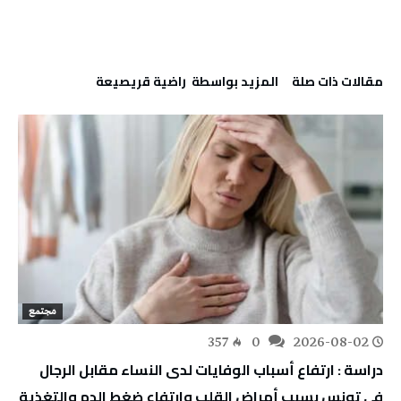
‫مقالات ذات صلة‬
‫‫المزيد بواسطة‬ ‬ راضية قريصيعة
مجتمع
357
0
2026-08-02
دراسة : ارتفاع أسباب الوفايات لدى النساء مقابل الرجال
في تونس بسبب أمراض القلب وارتفاع ضغط الدم والتغذية