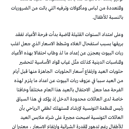
والمتعددة من لباس ومأكولات وترفيه التي باتت من الضروريات
بالنسبة للأطفال.
وعلى امتداد السنوات القليلة الماضية بدأت فرحة الأعياد تفقد
بريقها بسبب استفحال الغلاء وشطط الاسعار الذي جعل اغلب
ربات البيوت يعجزن عن إعداد ما لذ وطاب احتفالا بهذه الأعياد
والمناسبات الدينية كذلك مثّل غياب المواد الأساسية لتحضير
حلويات العيد وارتفاع أسعار الحلويات
الجاهزة منها قبل أيام
من العيد سببا في عزوف ربات البيوت عن اعداد ما يلزم لهذه
الفرحة مما جعل
الاحتفال بالعيد هذا العام مختلفاً وخافتا
خاصة لدى العائلات محدودة الدخل إذ يؤكد في هذا السياق
رئيس المنظمة التونسية لإرشاد المستهلك لطفي الرياحي بأن
العائلات التونسية اصبحت مجبرة على شراء ملابس العيد
للأطفال رغم تدهور المقدرة الشرائية وارتفاع الاسعار ، معتبرا ان