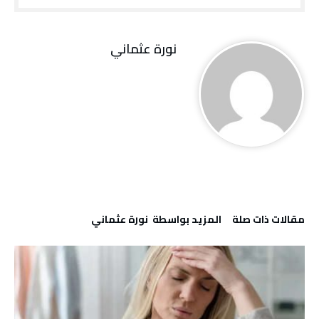
نورة‭ ‬عثماني‭
‫مقالات ذات صلة‬
‫‫المزيد بواسطة‬ ‬ نورة‭ ‬عثماني‭