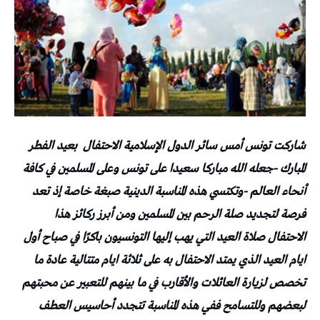
شاركت تونس أمس سائر الدول الإسلامية الاحتفال
بعيد الفطر
المبارك -جعله الله مباركا سعيدا على تونس وعلى المسلمين في كافة
أنحاء العالم -وتكتسي هذه المناسبة الدينية صبغة خاصة إذ تعد
فرصة لتجديد صلة الرحم بين المسلمين ومن أبرز ركائز هذا
الاحتفال صلاة العيد التي يهب إليها التونسيون باكرًا في صباح أول
ايام العيد الذي يمتد الاحتفال به على ثلاثة ايام متتالية عادة ما
تخصص لزيارة العائلات والأقارب في ما بينهم للتعبير عن محبتهم
لبعضهم وللتسامح ففي هذه المناسبة تتجدد أحاسيس العطف