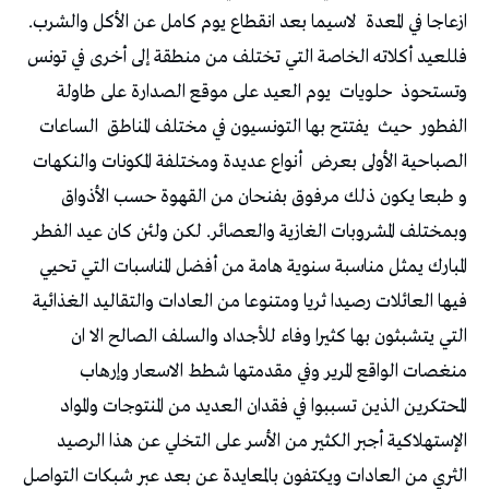
ازعاجا في المعدة
لاسيما بعد انقطاع يوم كامل عن الأكل والشرب.
فللعيد أكلاته الخاصة التي تختلف من منطقة إلى أخرى في تونس
وتستحوذ
حلويات
يوم العيد على موقع الصدارة على طاولة
الفطور
حيث
يفتتح بها التونسيون في مختلف المناطق
الساعات
الصباحية الأولى بعرض
أنواع عديدة ومختلفة المكونات والنكهات
و طبعا يكون ذلك مرفوق بفنحان من القهوة حسب الأذواق
وبمختلف المشروبات الغازية والعصائر. لكن ولئن كان عيد الفطر
المبارك يمثل مناسبة سنوية هامة من أفضل المناسبات التي تحيي
فيها العائلات رصيدا ثريا ومتنوعا من العادات والتقاليد الغذائية
التي يتشبثون بها كثيرا وفاء للأجداد والسلف الصالح الا ان
منغصات الواقع المرير وفي مقدمتها شطط الاسعار وإرهاب
المحتكرين الذين تسببوا في فقدان العديد من المنتوجات والمواد
الإستهلاكية أجبر الكثير من الأسر على التخلي عن هذا الرصيد
الثري من العادات ويكتفون بالمعايدة عن بعد عبر شبكات التواصل