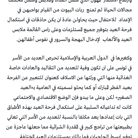
وارتفاع الأسعار
المهول الذي شمل الغذاء والملابس وشمل مختلف
مجالات الحياة لم تمنع
ربات البيوت من القيام بواجبهن في
الإعداد
للاحتفال حيث يحاولن عادة ان يكن حاذقات في استكمال
فرحة العيد بتوفير جميع المستلزمات وعلى راس القائمة ملابس
العيد والألعاب
لإدخال البهجة والسرور في نفوس أطفالهن.
وكغيرها في
الدول العربية والإسلامية تحرص العديد من الأسر
في تونس على ان تكون وفية للعديد من التقاليد والعادات خاصة
الغذائية منها التي ورثتها عن الاسلاف كعنوان للتعبير عن الفرحة
بعيد الفطر المبارك أو كما يحلو تسميته في العامية بـ«العيد
الصغير» لكن وعلى ما يبدو فإن الوضع الاقتصادي والاجتماعي
كانت له تداعياته السلبية على استكمال فرحة العيد بهذه الأطباق
التي بات إعدادها يعد مكلفا بالنسبة للعديد من الأسر التي تعاني
بطبيعتها من تراجع كبير في المقدرة الشرائية مما جعلها عاجزة عن
توفير ابسط الحاجيات فما بالك بمستلزمات العيد المختلفة