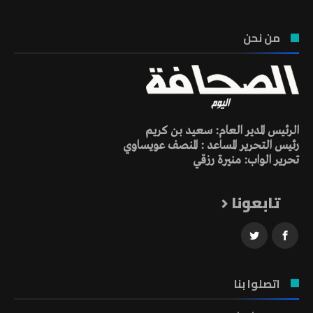
من نحن
الرئيس المدير العام: سعيد بن كريم
رئيس التحرير المساعد : المنصف عويساوي
تحرير الواب: منيرة رزقي
تابعونا
اتصلوا بنا