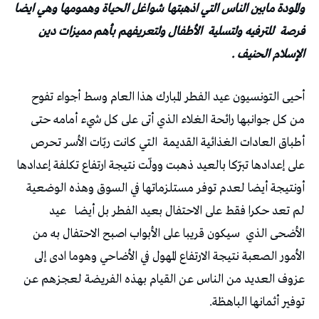
والمودة مابين الناس التي اذهبتها شواغل الحياة وهمومها وهي ايضا
فرصة
للترفيه ولتسلية
الأطفال ولتعريفهم بأهم مميزات دين
الإسلام الحنيف .
أحيى التونسيون عيد الفطر المبارك هذا العام وسط أجواء تفوح
من كل جوانبها رائحة الغلاء الذي أتى على كل شيء أمامه حتى
أطباق العادات الغذائية القديمة
التي كانت ربّات الأسر تحرص
على إعدادها تبرّكا بالعيد ذهبت وولّت نتيجة ارتفاع تكلفة إعدادها
أونتيجة أيضا لعدم توفر مستلزماتها في السوق وهذه الوضعية
لم تعد حكرا فقط على الاحتفال بعيد الفطر بل أيضا
عيد
الأضحى الذي
سيكون قريبا على الأبواب اصبح الاحتفال به من
الأمور الصعبة نتيجة الارتفاع المهول في الأضاحي وهوما ادى إلى
عزوف العديد من الناس عن القيام بهذه الفريضة لعجزهم عن
توفير أثمانها الباهظة.