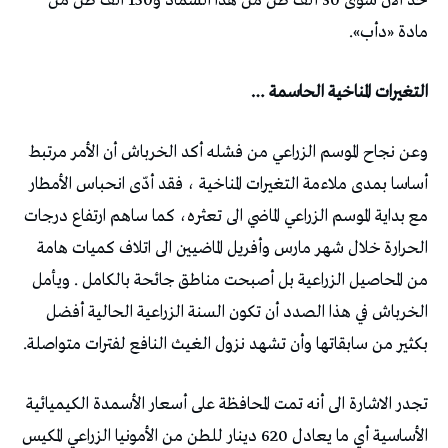
حد الان سوى 30 ألف طن من هذا السماد و150 الف طن من
مادة «دأب».
التغيرات المناخية الحاسمة …
وعن نجاح الموسم الزراعي من فشله أكد الخرباش أن الأمر مرتبط
أساسا بمدى ملاءمة التغيرات المناخية ، فقد أدّى انحباس الأمطار
مع بداية الموسم الزراعي الماضي الى تعثره، كما ساهم ارتفاع درجات
الحرارة خلال شهر مارس وأفريل الماضيين الى اتلاف كميات هامة
من المحاصيل الزراعية بل أصبحت مناطق جائحة بالكامل . ويأمل
الخرباش في هذا الصدد أن تكون السنة الزراعية الحالية أفضل
بكثير من سابقاتها وأن تشهد نزول الغيث النافع لفترات متواصلة.
تجدر الاشارة الى أنه تمت المحافظة على أسعار الأسمدة الكيميائية
الأساسية أي ما يعادل 620 دينار للطن من الأمونيا الزراعي المكيس