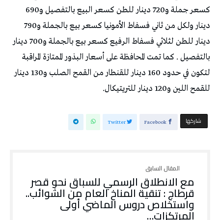
كسعر جملة و720 دينار للطن كسعر البيع بالتفصيل و690
دينار ولكل من ثاني فسفاط الأمونيا كسعر بيع بالجملة و790
دينار للطن لثلاثي فسفاط الرفيع كسعر بيع بالجملة و700 دينار
بالتفصيل . كما تمت المحافظة على أسعار البذور الممتازة المراقبة
لتكون في حدود 160 دينار للقنطار من القمح الصلب و130 دينار
للقمح اللين و120 دينار للتريتيكال.
‫‫ شاركها‬
Twitter
Facebook
مع الانطلاق الرسمي للسباق نحو قصر
قرطاج : ‎تنقية المناخ العام من الشوائب..
واستخلاص دروس الماضي أولى
المرتكزات…