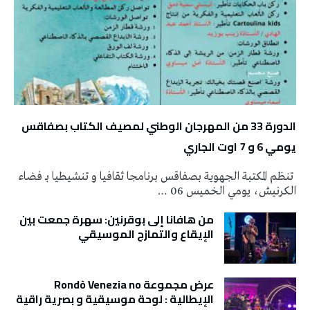
الدورة 33 من المهرجان الوطني لمصيف الكتاب بصفاقس
يومي 6 و 7 اوت الجاري
تنظم المكتبة الجهوية بصفاقس برنامجا ثقافيا و تنشيطيا بـ فضاء
الكرنيش، يومي الخميس 06 …
من هافانا إلى بوقرنين: سهرة جمعت بين
الإيقاع والتمازج الموسيقي
عرض مجموعة Rondò Venezia no
الإيطالية : لوحة موسيقية و بصرية راقية