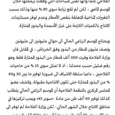
الفلاحي علما وأنها نفس المساحات التي وقعت برمجتها خلال
الموسم الماضي ، لكن لم تقع زراعة سوى 85 % منها وذلك بسبب
التغيرات المناخية المتعلقة بنقص الأمطار وعدم توفر مستلزمات
الانتاج بالكميات اللازمة على غرار الأسمدة والبذور الممتازة.
ويحتاج الموسم الزراعي الحالي الى حوالي مليونين الى مليونين
ونصف مليون قنطار من البذور وفق الخرباش ، في المقابل فان
وزارة الفلاحة وفرت 300 ألف قنطار من البذور الممتازة فقط وهو
رقم ضئيل حسب محدثنا ، اذ لا تمثل سوى 15 % من حاجيات
الفلاحين ، داعيا سلطة الاشراف الى ضرورة توفير ما بين 30 و40
% من البذور الممتازة حتى تكون الانتاجية مقبولة. وكشف عضو
المجلس المركزي بالمنظمة الفلاحية أن الموسم الزراعي الحالي يتطلب
كذلك توفير 40 ألف طن من مادة
«سوبر 45» ويجب تركيزها في
مناطق الانتاج خلال الشهر الحالي، لكن وزارة الفلاحة لم توفر الى