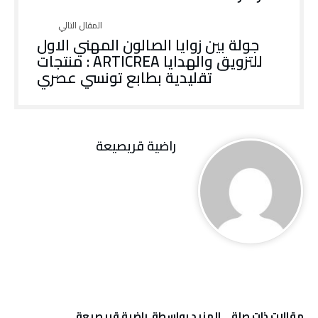
جولة بين زوايا الصالون المهني الاول
للتزويق والهدايا ARTICREA : منتجات
تقليدية بطابع تونسي عصري
راضية قريصيعة
‫مقالات ذات صلة‬
‫‫المزيد بواسطة‬ ‬ راضية قريصيعة