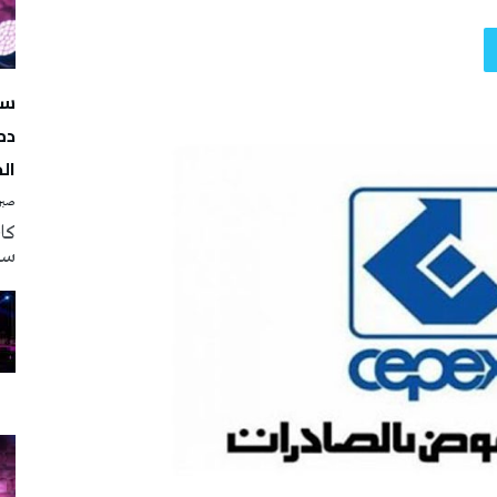
سه
دم
ال
صبرة
سه