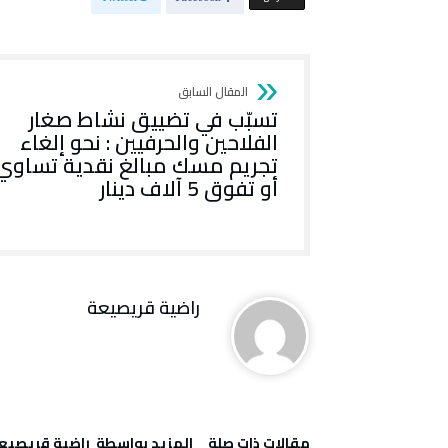
تسبّب في تضييق نشاط صغار
الفلاحين والحرفيين : نحو إلغاء
تجريم مسك مبالغ نقدية تساوي
أو تفوق 5 آلاف دينار
راضية قريصيعة
‫مقالات ذات صلة‬
‫‫المزيد بواسطة‬ ‬ راضية قريصيع