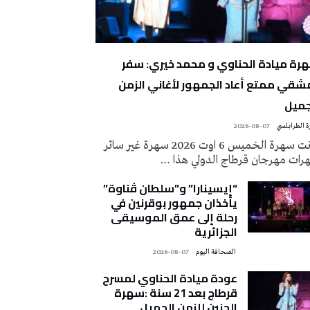
رة ميادة الحناوي و محمد خيري: سفر
شقي ممتع أعاد الجمهور لأغاني الزمن
جميل
 الطرابلسي
2026-08-07
كانت سهرة الخميس 6 اوت 2026 سهرة غير سائر
رات مهرجان قرطاج الدولي هذا …
“إيسينارا” و”سلطان ڤناوة”
يأخذان جمهور بوقرنين في
رحلة إلى عمق الموسيقى
الجزائرية
‭ ‬الصحافة‭ ‬اليوم
2026-08-07
عودة ميادة الحناوي لمسرح
قرطاج بعد 21 سنة :سهرة
الحنين للزمن الجميل