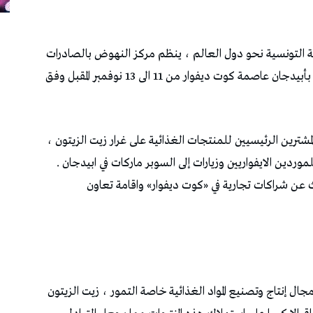
ة التونسية نحو دول العالم ، ينظم مركز النهوض بالصادرات
اجتماعات مهنية B2B في قطاع الصناعات الغذائية بأبيدجان عاصمة كوت ديفوار من 11 الى 13 نوفمبر المقبل وفق
المشترين الرئيسيين للمنتجات الغذائية على غرار زيت الزيتون ،
موردين الايفواريين وزيارات إلى السوبر ماركات في ابيدجان .
ث عن شراكات تجارية في «كوت ديفوار» واقامة تعاون
ال إنتاج وتصنيع المواد الغذائية خاصة التمور ، زيت الزيتون