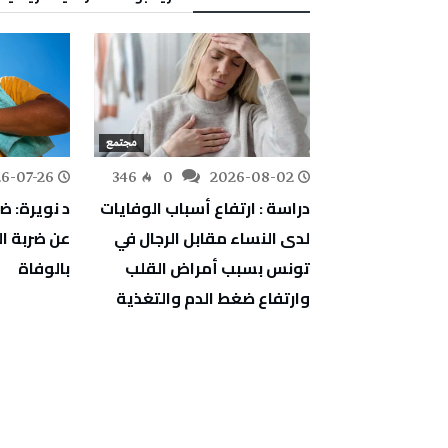
مجتمع
مجتمع
6-07-26
346
0
2026-08-02
295
0
 الدواجن: سعر
دراسة : ارتفاع أسباب الوفايات
د نويرة: ض
وم يجب أن
لدى النساء مقابل الرجال في
عن ضربة 
تونس بسبب أمراض القلب
بالوفاة
وارتفاع ضغط الدم والتغذية