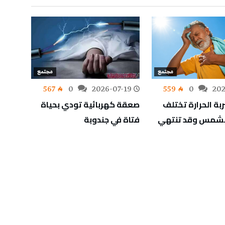
مجتمع
مجتمع
-19
567
0
2026-07-19
559
0
202
ربة الحرارة تختلف
صعقة كهربائية تودي بحياة
عطل ع
الشمس وقد تنتهي
فتاة في جندوبة