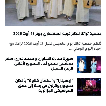
جمعية تراثنا تنَظم خرجة السفساري يوم 13 أوت 2026
تُنظم جمعية تراثنا يوم الخميس المقبل 13 أوت 2026 تزامنا مع
إحياء اليوم الوطني …
سهرة ميادة الحناوي و محمد خيري: سفر
دمشقي ممتع أعاد الجمهور لأغاني
الزمن الجميل
“إيسينارا” و”سلطان ڤناوة” يأخذان
جمهور بوقرنين في رحلة إلى عمق
الموسيقى الجزائرية
تونس الطقس