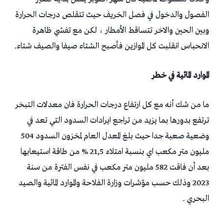
الفصول والدخول في فصل الخريف حيث تتقلص درجات الحرارة
وبين الحين والاخر تتساقط الأمطار ، لكن مع تفشي ظاهرة
الانحباس انقلبت كل الموازين فأصبح الشتاء صيفا والصيف شتاء.
الموارد المائية في خطر
ما من شك أنه مع كل ارتفاع درجات الحرارة فان معدلات التبخر
ترتفع بدورها بما يزيد من تراجع ايرادات السدود التي تعد في
وضعية صعبة جدا حيث بلغ المعدل العام لمخزون السدود 504
مليون متر مكعب اي بنسبة امتلاء 21,5 % من طاقة استيعابها
بعد أن فاقت 582 مليون متر مكعب في نفس الفترة من سنة
2023 وذلك حسب مؤشرات وزارة الفلاحة والموارد المائية والصيد
البحري .