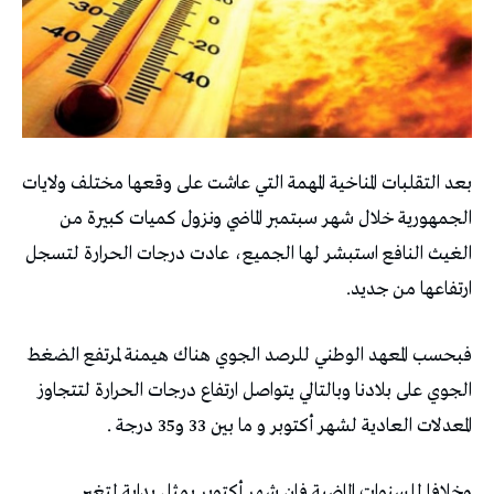
بعد التقلبات المناخية المهمة التي عاشت على وقعها مختلف ولايات
الجمهورية خلال شهر سبتمبر الماضي ونزول كميات كبيرة من
الغيث النافع استبشر لها الجميع، عادت درجات الحرارة لتسجل
ارتفاعها من جديد.
فبحسب المعهد الوطني للرصد الجوي هناك هيمنة لمرتفع الضغط
الجوي على بلادنا وبالتالي يتواصل ارتفاع درجات الحرارة لتتجاوز
المعدلات العادية لشهر أكتوبر و ما بين 33 و35 درجة .
وخلافا للسنوات الماضية فان شهر أكتوبر يمثل بداية لتغير