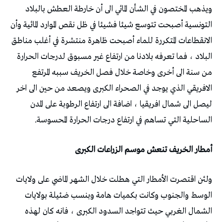
ويذهب المختصون في الشأن المائي الى أن خارطة العطش بالبلاد
التونسية أصبحت تتوسع شيئا فشيئا في ظل نقص الموارد المائية وأن
الانقطاعات المتكررة للماء أصبحت ظاهرة منتشرة في أغلب مناطق
البلاد ، فما تعرفه بلادنا من ارتفاع غير مسبوق لدرجات الحرارة
من سنة الى أخرى وخاصة خلال فصل الخريف سببه المرتفع
الافريقي الذي يوجد في الصحراء الكبرى ويصعد من حين الى اخر
ليصل الى شمال افريقيا ، اضافة الى ارتفاع الرطوبة على المدن
الساحلية التي تساهم في ارتفاع درجات الحرارة المحسوسة.
أمطار الخريف تنعش موسم الزراعات الكبرى
ولئن اقتصرت الأمطار التي هطلت خلال الشهر الماضي على ولايات
الوسط والجنوب وكانت بكميات هامة وبنسب ضئيلة بولايات
الشمال الغربي حيث تتواجد السدود الكبرى ، فانه كان لهذه