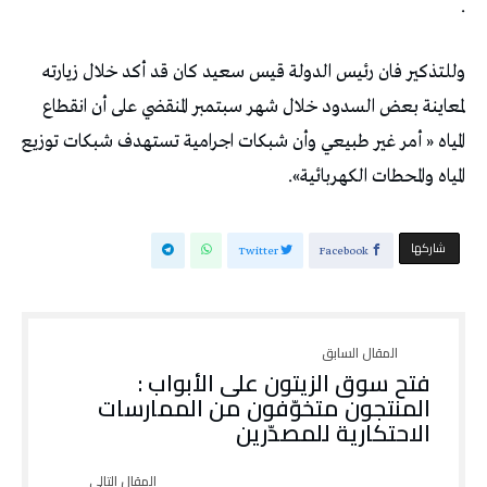
.
وللتذكير فان رئيس الدولة قيس سعيد كان قد أكد خلال زيارته
لمعاينة بعض السدود خلال شهر سبتمبر المنقضي على أن انقطاع
المياه « أمر غير طبيعي وأن شبكات اجرامية تستهدف شبكات توزيع
المياه والمحطات الكهربائية».
‫‫ شاركها‬
Twitter
Facebook
فتح سوق الزيتون على الأبواب :
المنتجون متخوّفون من الممارسات
الاحتكارية للمصدّرين