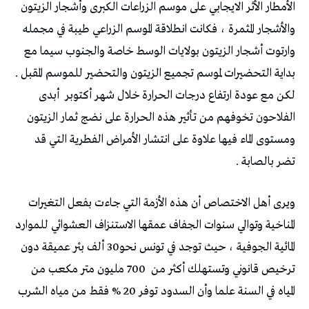
الأمطار الأثر الايجابي على موسم الزراعات الكبرى وأشجار الزيتون
والأشجار المثمرة ، فكانت انطلاقة الموسم الزراعي طيبة في مجمله
وارتوت أشجار الزيتون بولايات الوسط خاصة والجنوب سيما مع
بداية التحضيرات لموسم تجميع الزيتون والتحضير للموسم المقبل .
لكن مع عودة ارتفاع درجات الحرارة خلال شهر أكتوبر
أبدى
الفلاحون تخوفهم من تأثير هذه الحرارة على نضج ثمار الزيتون
ومستوى الماء فيها علاوة على انتشار الأمراض الفطرية التي قد
تضر بالصابة .
ويرى أهل الاختصاص أن هذه الأزمة التي جاءت بفعل التغيرات
المناخية وتوالي سنوات الجفاف عمقها الاستنزاف العشوائي للموارد
المائية الجوفية ، حيث توجد في تونس نحو30 ألف بئر عميقة دون
ترخيص قانوني وتستهلك أكثر من
700 مليون متر مكعب من
المياه في السنة علما وأن السدود توفر 20 % فقط من مياه الشرب