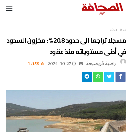
2024-10-27
مسجلا تراجعا الى حدود 20,8 % : مخزون السدود
في أدنى مستوياته منذ عقود
راضية قريصيعة
2024-10-27
1٬159