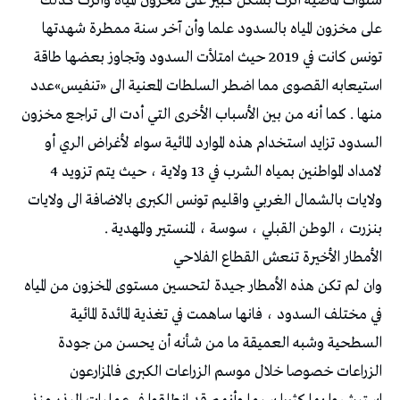
سنوات الماضية أثرت بشكل كبير على مخزون المياه وأثرت كذلك
على مخزون المياه بالسدود علما وأن آخر سنة ممطرة شهدتها
تونس كانت في 2019 حيث امتلأت السدود وتجاوز بعضها طاقة
استيعابه القصوى مما اضطر السلطات المعنية الى «تنفيس»عدد
منها . كما أنه من بين الأسباب الأخرى التي أدت الى تراجع مخزون
السدود تزايد استخدام هذه الموارد المائية سواء لأغراض الري أو
لامداد المواطنين بمياه الشرب في 13 ولاية ، حيث يتم تزويد 4
ولايات بالشمال الغربي واقليم تونس الكبرى بالاضافة الى ولايات
بنزرت ، الوطن القبلي ، سوسة ، المنستير والمهدية .
الأمطار الأخيرة تنعش القطاع الفلاحي
وان لم تكن هذه الأمطار جيدة لتحسين مستوى المخزون من المياه
في مختلف السدود ، فانها ساهمت في تغذية المائدة المائية
السطحية وشبه العميقة ما من شأنه أن يحسن من جودة
الزراعات خصوصا خلال موسم الزراعات الكبرى فالمزارعون