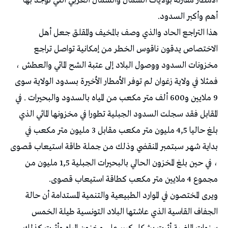
الأمطار مقارنة بولايات الشمال والشمال الغربي التي توجد بها
أهم وأكبر السدود.
هذا التراجع الحاد والذي وصف بالمخيف والمقلق جعل أهل
الاختصاص يدقون ناقوس الخطر من إمكانية تواصل تراجع
مخزونات السدود ووصول البلاد إلى عتبة الشح المائي والعطش ،
فمثلا في ولاية زغوان لم توفر الأمطار الأخيرة بسدود الولاية سوى
9 ملايين و600 ألف متر مكعب من المياه بالسدود والبحيرات . في
المقابل فقد سجلت السدود الجبلية تطورا في مخزونها المائي الذي
بلغ حاليا 4,5 مليون متر مكعب مقابل 3 مليون متر مكعب في
بداية شهر سبتمبر المنقضي وذلك من جملة طاقة استيعاب قصوى
، في حين بلغ المخزون الحالي بالبحيرات الجبلية 1,5 مليون من
مجموع 4 ملايين متر مكعب كطاقة استيعاب قصوى.
ويرى المختصون في الموارد الطبيعية والتنمية المستدامة أن حالة
الجفاف القاسية الذي عاشتها البلاد التونسية طيلة الخمس