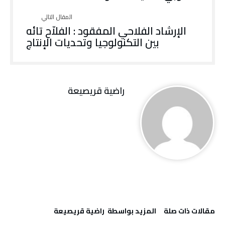
الإرشاد الفلاحي المفقود : الفلاّح تائه
بين التكنولوجيا وتحديات الإنتاج
راضية قريصيعة
‫مقالات ذات صلة‬
‫‫المزيد بواسطة‬ ‬ راضية قريصيعة