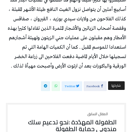
استبشروا بها كثيرا سيما وأنهم قد انطلقوا في عمليات البذر منذ
أسابيع آملين أن يتواصل نزول الغيث النافع طيلة الأشهر المقبلة ،
كذلك الفلاحون من ولايات سيدي بوزيد ، القيروان ، صفاقس
وقفصة أصحاب الزياتين والأشجار المثمرة الذين تفاءلوا كثيرا بهذه
الأمطار وهم مقبلون على عمليات جني الزيتون وتهيئة أشجارهم
استعدادا للموسم المقبل . كما أن الكميات الهامة التي تم
تسجيلها خلال الأيام الماضية دفعت الفلاحين الى زراعة الخضر
الورقية والباكورات بعد أن ارتوت الأرض وأصبحت مهيأة لذلك .
‫‫ شاركها‬
Twitter
Facebook
الطفولة المهدّدة :نحو تدعيم سلك
مندوبي حماية الطفولة