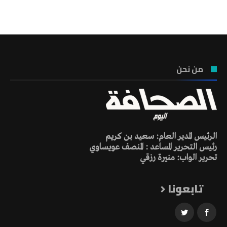
تونس الطقس
من نحن
الرئيس المدير العام: سعيد بن كريم
رئيس التحرير المساعد : المنصف عويساوي
تحرير الواب: منيرة رزقي
تابعونا