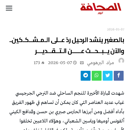
2026-05-07
بالصغير ينشد الرحيل ردّ عــلى الـمـشــكـكين..
والآن يــبــحــث عـــــن الـتــقــديـــر
مراد‭ ‬ البرهومي
2026-05-07
173