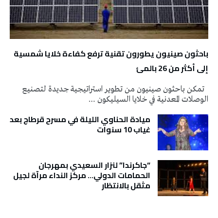
باحثون صينيون يطورون تقنية ترفع كفاءة خلايا شمسية
إلى أكثر من 26 بالمئ
تمكن باحثون صينيون من تطوير استراتيجية جديدة لتصنيع
الوصلات المعدنية في خلايا السيليكون …
ميادة الحناوي الليلة في مسرح قرطاج بعد
غياب 10 سنوات
“جاكرندا” لنزار السعيدي بمهرجان
الحمامات الدولي… مركز النداء مرآة لجيل
مثقل بالانتظار
تونس الطقس