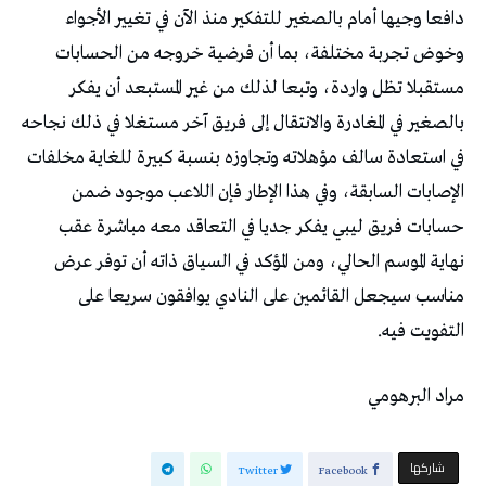
‬التفويت‭ ‬فيه‭.‬
مراد‭ ‬البرهومي
‫‫ شاركها‬
Twitter
Facebook