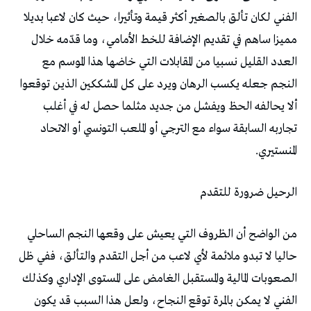
‬المنستيري‭.‬
الرحيل‭ ‬ضرورة‭ ‬للتقدم