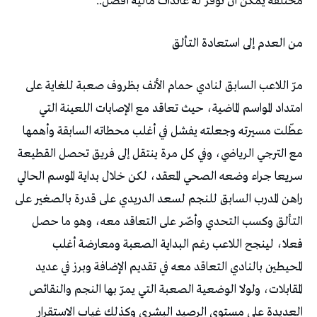
‬مختلفة‭ ‬يمكن‭ ‬أن‭ ‬توفّر‭ ‬له‭ ‬عائدات‭ ‬مالية‭ ‬أفضل‭..‬
من‭ ‬العدم‭ ‬إلى‭ ‬استعادة‭ ‬التألق