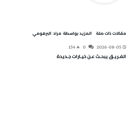
‫مقالات ذات صلة‬
‫‫المزيد بواسطة‬ ‬ مراد‭ ‬ البرهومي
154
0
2026-08-05
الفـريـق‭ ‬يبحـث‭ ‬عـن‭ ‬خيـارات‭ ‬جـديدة