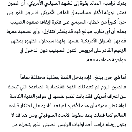
‬مواجهة‭ ‬صداميه‭ ‬معه‭.‬