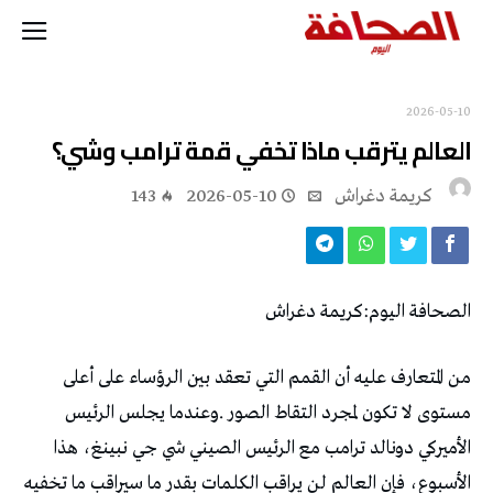
2026-05-10
العالم يترقب ماذا تخفي قمة ترامب وشي؟
كريمة‭ ‬دغراش
2026-05-10
143
الصحافة‭ ‬اليوم‭:‬كريمة‭ ‬دغراش