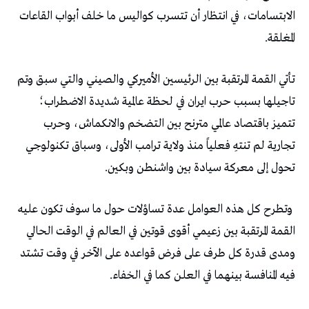
‬المغلقة‭.‬
‬تحول‭ ‬إلى‭ ‬معركة‭ ‬سيادة‭ ‬بين‭ ‬واشنطن‭ ‬وبكين‭.‬
‬فيه‭ ‬المنافسة‭ ‬بينهما‭ ‬في‭ ‬العلن‭ ‬كما‭ ‬في‭ ‬الخفاء‭.‬