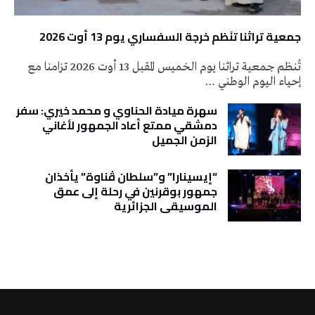
جمعية تراثنا تنَظم خرجة السفساري يوم 13 أوت 2026
تُنظم جمعية تراثنا يوم الخميس المقبل 13 أوت 2026 تزامنا مع
إحياء اليوم الوطني …
سهرة ميادة الحناوي و محمد خيري: سفر
دمشقي ممتع أعاد الجمهور لأغاني
الزمن الجميل
“إيسينارا” و”سلطان ڤناوة” يأخذان
جمهور بوقرنين في رحلة إلى عمق
الموسيقى الجزائرية
تونس الطقس