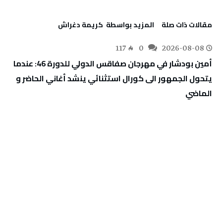
‫مقالات ذات صلة‬
‫‫المزيد بواسطة‬ ‬ كريمة‭ ‬دغراش
117
0
2026-08-08
أمين بودشار في مهرجان صفاقس الدولي للدورة 46: عندما
يتحول الجمهور الى كورال استثنائي ينشد أغاني الحاضر و
الماضي