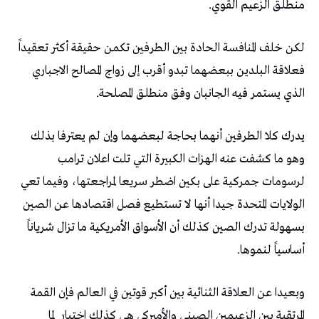
‬منطلق‭ ‬الزعيم‭ ‬القوي‭.‬
‬الذي‭ ‬يستمر‭ ‬فيه‭ ‬الجانبان‭ ‬وفق‭ ‬منطلق‭ ‬المصلحة‭.‬
‬أساسياً‭ ‬لنموها‭. ‬
‬المرتقبة‭ ‬بين‭ ‬الزعيمين‭ ‬الصيني‭ ‬والأميركي‭ ‬هي‭ ‬كذلك‭ ‬اختبار‭