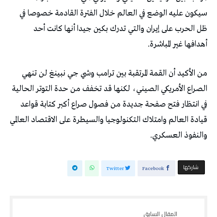
‬أهدافها‭ ‬غير‭ ‬المباشرة‭.‬
‬والنفوذ‭ ‬العسكري‭.‬
‫‫ شاركها‬
Twitter
Facebook