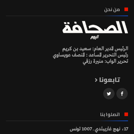
من نحن
الرئيس المدير العام: سعيد بن كريم
رئيس التحرير المساعد : المنصف عويساوي
تحرير الواب: منيرة رزقي
تابعونا
اتصلوا بنا
17، نهج غاريبلدي ـ 1007 تونس