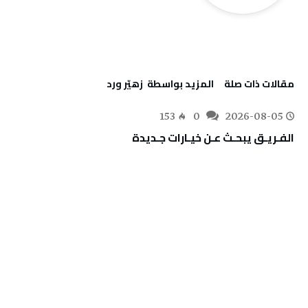
‫مقالات ذات صلة‬
‫‫المزيد بواسطة‬ ‬ زهيّر‭ ‬ورد
153
0
2026-08-05
الفـريـق‭ ‬يبحـث‭ ‬عـن‭ ‬خيـارات‭ ‬جـديدة