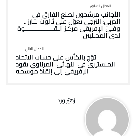
الأجانب مرشحون لصنع الفارق في
الدربي: الترجي يعوّل على ثالوث بــارز ..
وفـي الإفريقي مركـز الـقـــــــــــــــــــوة
لدى المحـليين
‬الإفريقي‭ ‬إلى‭ ‬إنقاذ‭ ‬موسمه
زهيّر‭ ‬ورد