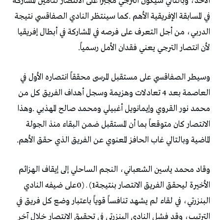
‬لأن‭ ‬انتصار‭ ‬الترجي‭ ‬يعني‭ ‬فقدان‭ ‬الأمل‭ ‬رسمياً‭.‬
‬الماضية‭ ‬وبالتالي‭ ‬غاب‭ ‬الحافز‭ ‬المعنوي‭ ‬عن‭ ‬الفريق‭ ‬الذي‭ ‬حقق‭ ‬الأهم‭.‬