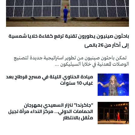
باحثون صينيون يطورون تقنية ترفع كفاءة خلايا شمسية
إلى أكثر من 26 بالمئ
تمكن باحثون صينيون من تطوير استراتيجية جديدة لتصنيع
الوصلات المعدنية في خلايا السيليكون …
ميادة الحناوي الليلة في مسرح قرطاج بعد
غياب 10 سنوات
“جاكرندا” لنزار السعيدي بمهرجان
الحمامات الدولي… مركز النداء مرآة لجيل
مثقل بالانتظار