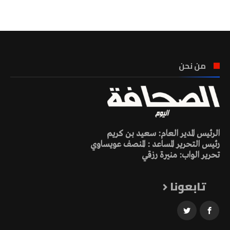
تونس الطقس
من نحن
الرئيس المدير العام: سعيد بن كريم
رئيس التحرير المساعد : المنصف عويساوي
تحرير الواب: منيرة رزقي
تابعونا