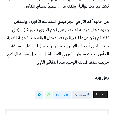
‬ثلاث‭ ‬مباريات‭ ‬توالياً،‭ ‬ولكنه‭ ‬مازال‭ ‬معنياً‭ ‬بسباق‭ ‬الكأس‭.‬
‬جرتيلة‭ ‬هدف‭ ‬المقابلة‭ ‬الوحيد‭ ‬منذ‭ ‬الدقائق‭ ‬الأولى‭.‬
زهيّر‭ ‬ورد‭ ‬
‫‫ شاركها‬
Twitter
Facebook