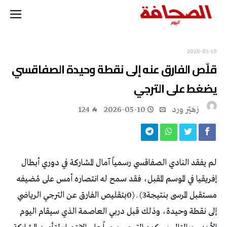
2026-05-10
‬يضغط‭ ‬على‭ ‬الترجي
زهيّر‭ ‬ورد
2026-05-10
124