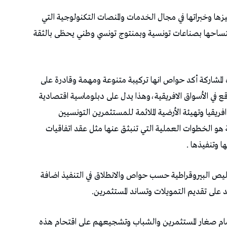
يزها وخبراتها في مجال الخدمات والمنصات التكنولوجية التي
اكتساحها بصناعات تونسية وبمنتوج تونسي وطني يحظى بالثقة
 المشاركة أكد حواص انها تركيبة متنوعة ومهمة وقادرة على
قع في الأسواق الافريقية،وهذا يدل على دبلوماسية اقتصادية
ريقيا وتهيئة الأرضية الملائمة للمستثمرين التونسيين
ة هو الخطوات العملية التي تنبثق عنها مثل عقد اتفاقيات
 وتنفيذها .
تقليص البيروقراطية حسب حواص والانطلاق في التنفيذ اضافة
على تقديم التمويلات وتساند المستثمرين.
أمام صغار المستثمرين والشباب وتشجيعهم على اقتحام هذه