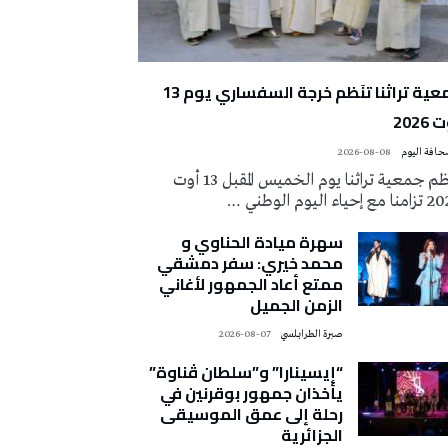
جمعية تراثنا تنَظم خرجة السفساري يوم 13
2026
2026-08-08
تُنظم جمعية تراثنا يوم الخميس المقبل 13 أوت
 إحياء اليوم الوطني …
سهرة ميادة الحناوي و
محمد خيري: سفر دمشقي
ممتع أعاد الجمهور لأغاني
الزمن الجميل
صبرة الطرابلسي
2026-08-07
“إيسينارا” و”سلطان ڤناوة”
يأخذان جمهور بوقرنين في
رحلة إلى عمق الموسيقى
الجزائرية