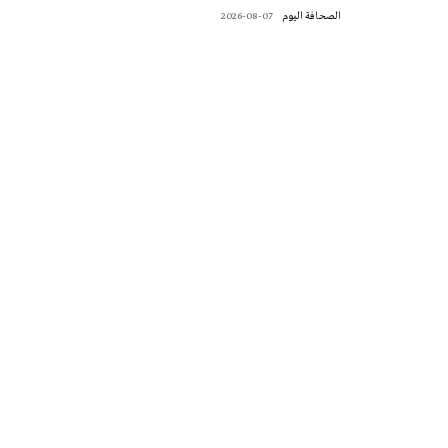
‭ ‬الصحافة‭ ‬اليوم
2026-08-07
تونس الطقس