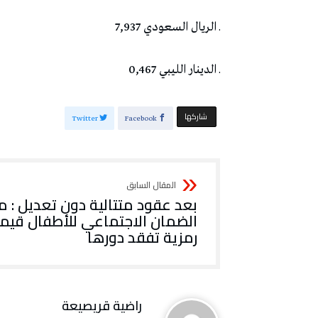
ـ الريال السعودي 7,937
ـ الدينار الليبي 0,467
‫‫ شاركها‬
Twitter
Facebook
بعد عقود متتالية دون تعديل : م
الضمان الاجتماعي للأطفال قيم
رمزية تفقد دورها
راضية قريصيعة