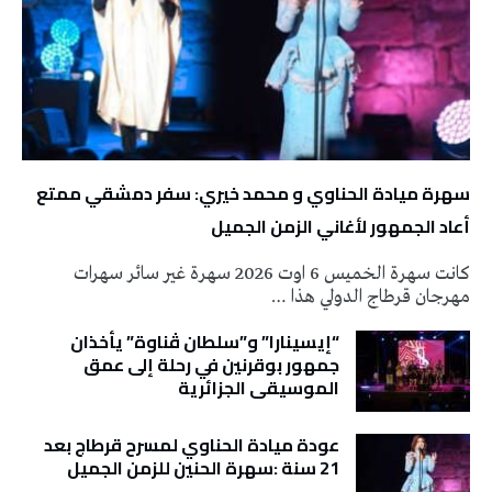
سهرة ميادة الحناوي و محمد خيري: سفر دمشقي ممتع
أعاد الجمهور لأغاني الزمن الجميل
كانت سهرة الخميس 6 اوت 2026 سهرة غير سائر سهرات
مهرجان قرطاج الدولي هذا …
“إيسينارا” و”سلطان ڤناوة” يأخذان
جمهور بوقرنين في رحلة إلى عمق
الموسيقى الجزائرية
عودة ميادة الحناوي لمسرح قرطاج بعد
21 سنة :سهرة الحنين للزمن الجميل