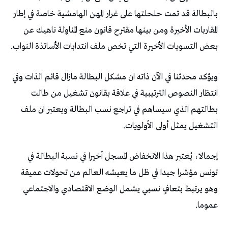
‬بعض‭ ‬التسويات‭ ‬الأخيرة‭ ‬التي‭ ‬تخص‭ ‬ملف‭ ‬انتدابات‭ ‬الأساتذة‭ ‬النواب‭.‬
‬التشغيل‭ ‬يمثل‭ ‬أولى‭ ‬الأولويات‭.‬
‬عموما‭.‬