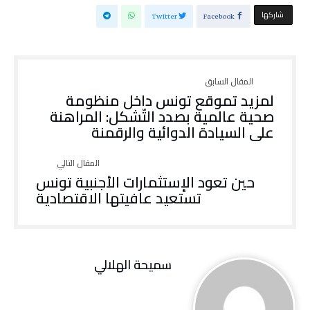
‫‫ شاركها‬
Twitter
Facebook
‬على‭ ‬السيادة‭ ‬الدوائية‭ ‬والرقمنة‭
‬تستعيد‭ ‬عافيتها‭ ‬الاقتصادية
سميحة الهلالي