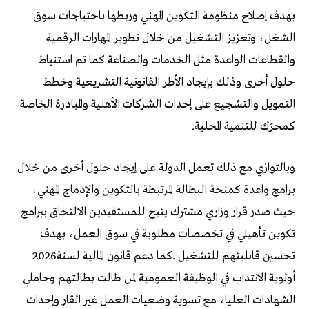
‬كمحرّك‭ ‬للتنمية‭ ‬المحلية‭.‬
‬تحسين‭ ‬قابليتهم‭ ‬للتشغيل‭. ‬كما‭ ‬دعم‭ ‬قانون‭ ‬المالية‭ ‬لسنة‭ ‬2026‭