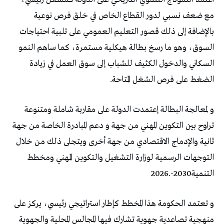
‬الضغط‭ ‬على‭ ‬فرص‭ ‬الشغل‭ ‬المتاحة‭.‬
‬التنمية2030-2026‭.‬