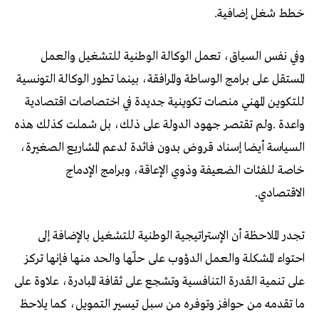
‬خطط‭ ‬شغل‭ ‬إضافية‭.‬
‬الاقتصادي‭.‬