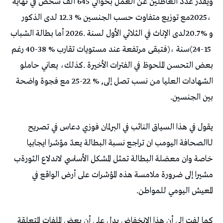
‬بين‭ ‬الجنسين‭.‬
‬المعيش‭ ‬اليومي‭ ‬للمواطن‭.‬