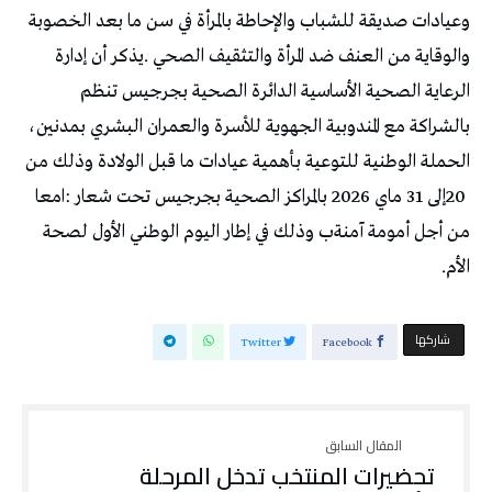
‬الأم‭.‬
‫‫ شاركها‬
Twitter
Facebook