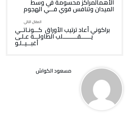
‬الميدان‭ ‬وتنافس‭ ‬قوي‭ ‬فـــي‭ ‬الهجوم
‬أغبـــيــلـو
مسعود الكواش