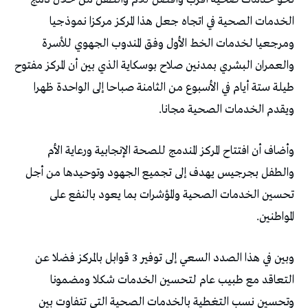
‬ويقدم‭ ‬الخدمات‭ ‬الصحية‭ ‬مجانا‭.‬
‬المواطنين‭.‬