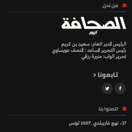
من نحن
الرئيس المدير العام: سعيد بن كريم
رئيس التحرير المساعد : المنصف عويساوي
تحرير الواب: منيرة رزقي
تابعونا
اتصلوا بنا
17، نهج غاريبلدي ـ 1007 تونس