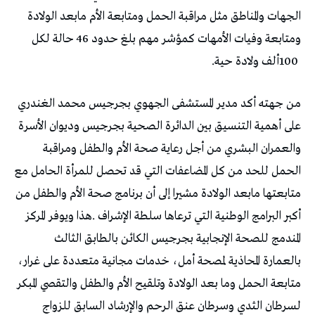
‬100‭ ‬ألف‭ ‬ولادة‭ ‬حية‭.‬