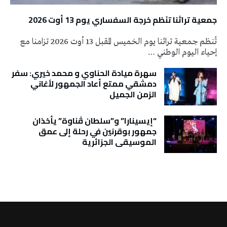
جمعية تراثنا تنَظم خرجة السفساري يوم 13 أوت 2026
تُنظم جمعية تراثنا يوم الخميس المقبل 13 أوت 2026 تزامنا مع
إحياء اليوم الوطني …
سهرة ميادة الحناوي و محمد خيري: سفر
دمشقي ممتع أعاد الجمهور لأغاني
الزمن الجميل
“إيسينارا” و”سلطان ڤناوة” يأخذان
جمهور بوقرنين في رحلة إلى عمق
الموسيقى الجزائرية
تونس الطقس