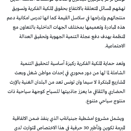
‬الاجتماعية‭. ‬
‬منتوج‭ ‬سياحي‭ ‬متنوع‭. ‬