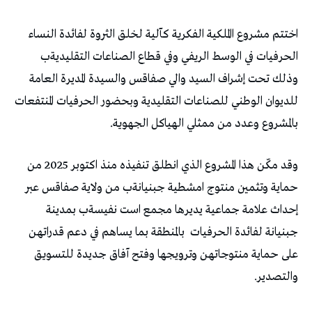
‬بالمشروع‭ ‬وعدد‭ ‬من‭ ‬ممثلي‭ ‬الهياكل‭ ‬الجهوية‭.‬
‬جبنيانة‭ ‬لفائدة‭ ‬الحرفيات‭
‬والتصدير‭.‬