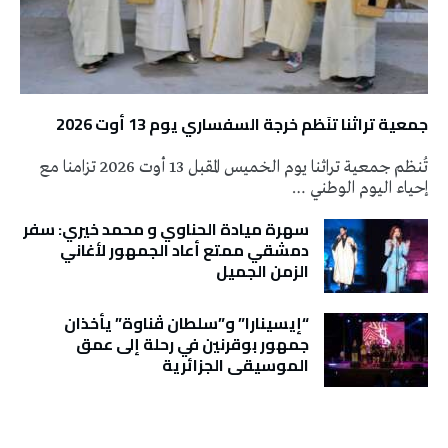
جمعية تراثنا تنَظم خرجة السفساري يوم 13 أوت 2026
تُنظم جمعية تراثنا يوم الخميس المقبل 13 أوت 2026 تزامنا مع
إحياء اليوم الوطني …
سهرة ميادة الحناوي و محمد خيري: سفر
دمشقي ممتع أعاد الجمهور لأغاني
الزمن الجميل
“إيسينارا” و”سلطان ڤناوة” يأخذان
جمهور بوقرنين في رحلة إلى عمق
الموسيقى الجزائرية
تونس الطقس