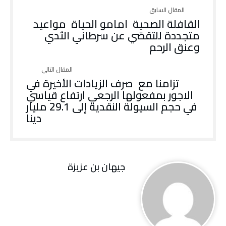
‬وعنق‭ ‬الرحم
‬دينا
جيهان بن عزيزة