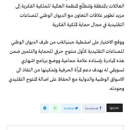
‬التقليدية‭ ‬في‭ ‬مجال‭ ‬حماية‭ ‬الملكية‭ ‬الفكرية
‬وجودته‭. ‬
‫‫ شاركها‬
Twitter
Facebook