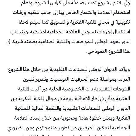
‬هذا‭ ‬المشروع‭ ‬النموذجي‭. ‬