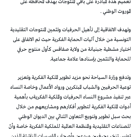
‬الموروث‭ ‬الوطني‭.
‬للحماية‭ ‬والتثمين‭ ‬بإسنادها‭ ‬علامة‭ ‬جماعية‭. ‬