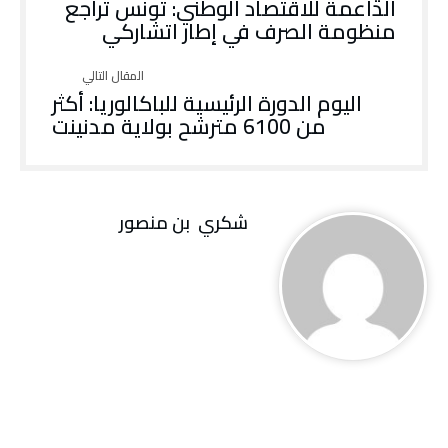
‬منظومة‭ ‬الصرف‭ ‬في‭ ‬إطار‭ ‬اتشاركي
‬من‭ ‬6100‭ ‬مترشح‭ ‬بولاية‭ ‬مدنينت
‬شكري ‭ ‬بن‭ ‬منصور