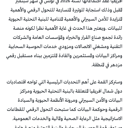
‬للبيانات‭. ‬
‬مزدهر‭ ‬في‭ ‬المنطقة‭.‬
‬الاستراتيجية‭ ‬مثل‭ ‬الرعاية‭ ‬الصحية‭ ‬والمالية‭ ‬والخدمات‭ ‬العمومية‭.