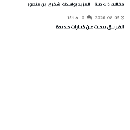
‫مقالات ذات صلة‬
‫‫المزيد بواسطة‬ ‬ ‬شكري ‭ ‬بن‭ ‬منصور
154
0
2026-08-05
الفـريـق‭ ‬يبحـث‭ ‬عـن‭ ‬خيـارات‭ ‬جـديدة