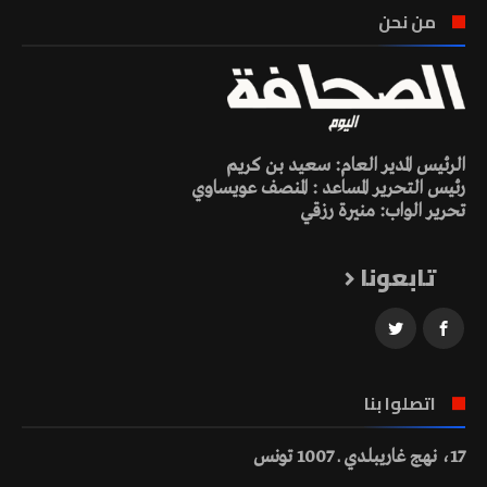
من نحن
الرئيس المدير العام: سعيد بن كريم
رئيس التحرير المساعد : المنصف عويساوي
تحرير الواب: منيرة رزقي
تابعونا
اتصلوا بنا
17، نهج غاريبلدي ـ 1007 تونس