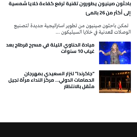
باحثون صينيون يطورون تقنية ترفع كفاءة خلايا شمسية
إلى أكثر من 26 بالمئ
تمكن باحثون صينيون من تطوير استراتيجية جديدة لتصنيع
الوصلات المعدنية في خلايا السيليكون …
ميادة الحناوي الليلة في مسرح قرطاج بعد
غياب 10 سنوات
“جاكرندا” لنزار السعيدي بمهرجان
الحمامات الدولي… مركز النداء مرآة لجيل
مثقل بالانتظار
تونس الطقس