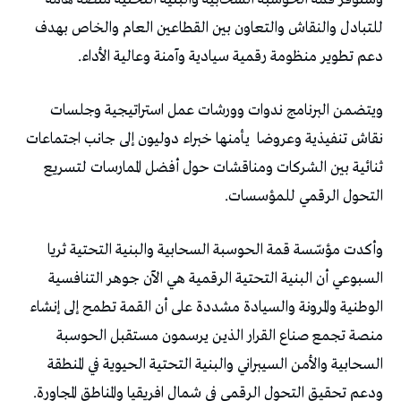
‬دعم‭ ‬تطوير‭ ‬منظومة‭ ‬رقمية‭ ‬سيادية‭ ‬وآمنة‭ ‬وعالية‭ ‬الأداء‭. ‬
‬نقاش‭ ‬تنفيذية‭ ‬وعروضا‭
‬التحول‭ ‬الرقمي‭ ‬للمؤسسات‭.‬
‬ودعم‭ ‬تحقيق‭ ‬التحول‭ ‬الرقمي‭ ‬في‭ ‬شمال‭ ‬افريقيا‭ ‬والمناطق‭ ‬المجاورة‭.‬