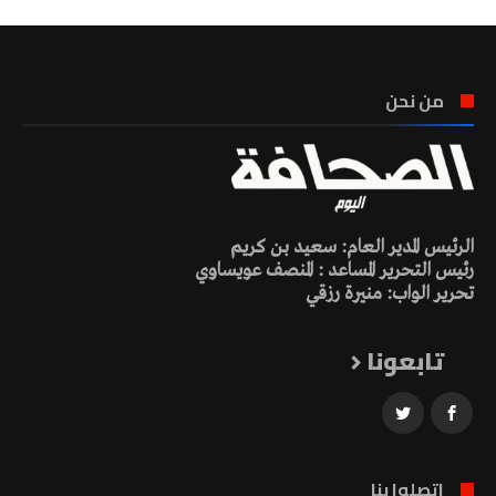
من نحن
الرئيس المدير العام: سعيد بن كريم
رئيس التحرير المساعد : المنصف عويساوي
تحرير الواب: منيرة رزقي
تابعونا
اتصلوا بنا