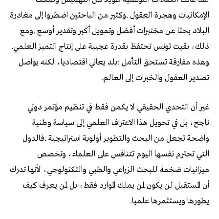
‬ذلك،‭ ‬بقيت‭ ‬تونس‭ ‬تحتفظ‭ ‬بقدرة‭ ‬عجيبة‭ ‬على‭ ‬إنتاج‭ ‬التميز‭ ‬العلمي‭.
‬تصدير‭ ‬العقول‭ ‬والخبرات‭ ‬إلى‭ ‬العالم‭.‬
‬يطورها‭ ‬ويستثمرها‭ ‬علميا‭.‬