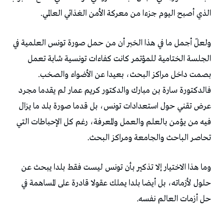
‬الذي‭ ‬أصبح‭ ‬اليوم‭ ‬جزءا‭ ‬من‭ ‬معركة‭ ‬الأمن‭ ‬الغذائي‭ ‬العالمي‭.‬
‬بصمت‭ ‬داخل‭ ‬مراكز‭ ‬البحث،‭ ‬بعيدا‭ ‬عن‭ ‬الأضواء‭ ‬والصخب‭.
‬تحاصر‭ ‬الباحث‭ ‬والجامعة‭ ‬ومراكز‭ ‬البحث‭.‬
‬حل‭ ‬أزمات‭ ‬العالم‭ ‬نفسه‭.‬