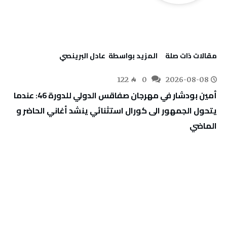
‫مقالات ذات صلة‬
‫‫المزيد بواسطة‬ ‬ عادل البرينصي
122
0
2026-08-08
أمين بودشار في مهرجان صفاقس الدولي للدورة 46: عندما
يتحول الجمهور الى كورال استثنائي ينشد أغاني الحاضر و
الماضي