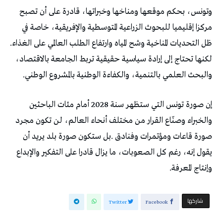
‬ظل‭ ‬التحديات‭ ‬المناخية‭ ‬وشح‭ ‬المياه‭ ‬وارتفاع‭ ‬الطلب‭ ‬العالمي‭ ‬على‭ ‬الغذاء‭.
‬والبحث‭ ‬العلمي‭ ‬بالتنمية،‭ ‬والكفاءة‭ ‬الوطنية‭ ‬بالمشروع‭ ‬الوطني‭.‬
‬وإنتاج‭ ‬المعرفة‭.‬
‫‫ شاركها‬
Twitter
Facebook