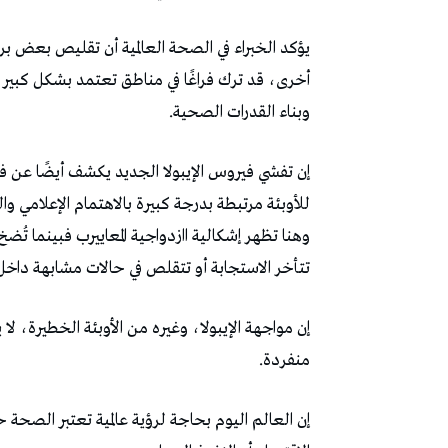
‬وبناء‭ ‬القدرات‭ ‬الصحية‭. ‬
‬تتأخر‭ ‬الاستجابة‭ ‬أو‭ ‬تتقلص‭ ‬في‭ ‬حالات‭ ‬مشابهة‭ ‬داخل‭ ‬دول‭ ‬فقيرة،‭ ‬ما‭ ‬ينعكس‭ ‬مباشرة‭ ‬على‭ ‬عدد‭ ‬الإصابات‭ ‬والوفيات‭.‬
‬منفردة‭.‬