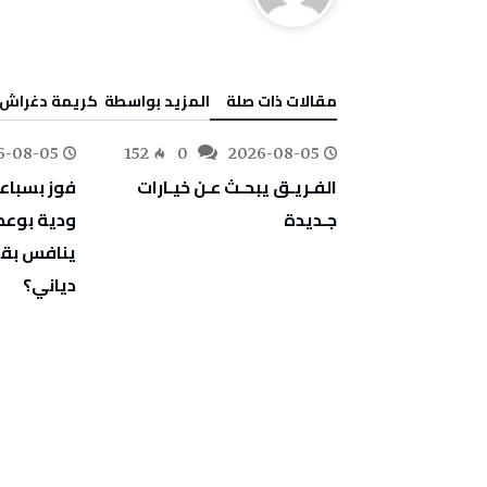
‫مقالات ذات صلة‬
‫‫المزيد بواسطة‬ ‬ كريمة‭ ‬دغراش
6-08-05
152
0
2026-08-05
176
0
‬جـديدة
‬دياني؟