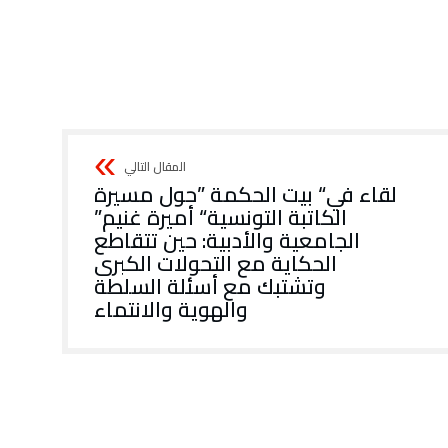
‬الكاتبة‭ ‬التونسية‭ “‬أميرة‭ ‬غنيم‭”
‬والهوية‭ ‬والانتماء