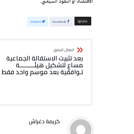
‬الاقتصاد‭ ‬أو‭ ‬النفوذ‭ ‬السياسي‭. ‬
‫‫ شاركها‬
Twitter
Facebook
بعد‭ ‬تثبيت‭ ‬الاستقالة‭ ‬الجماعية
‬تـوافقية‭ ‬بعد‭ ‬موسم‭ ‬واحد‭ ‬فقط
كريمة‭ ‬دغراش