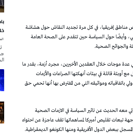
با
خلا
‭ ‬الصحافة‭ ‬اليوم
تم
جدي
ال