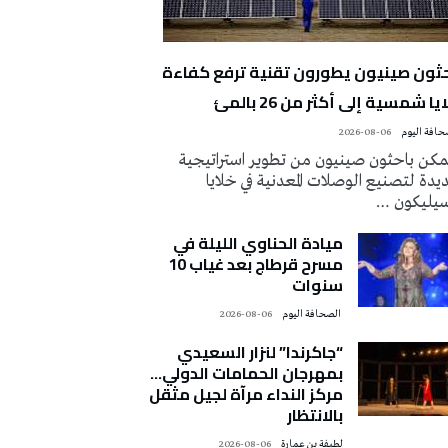
حثون صينيون يطورون تقنية ترفع كفاءة
يا شمسية إلى أكثر من 26 بالمئ
2026-08-06
كن باحثون صينيون من تطوير استراتيجية
دة لتصنيع الوصلات المعدنية في خلايا
سيليكون …
ميادة الحناوي الليلة في
مسرح قرطاج بعد غياب 10
سنوات
‭ ‬الصحافة‭ ‬اليوم
2026-08-06
“جاكرندا” لنزار السعيدي
بمهرجان الحمامات الدولي…
مركز النداء مرآة لجيل مثقل
بالانتظار
لطيفة بن عمارة
2026-08-06