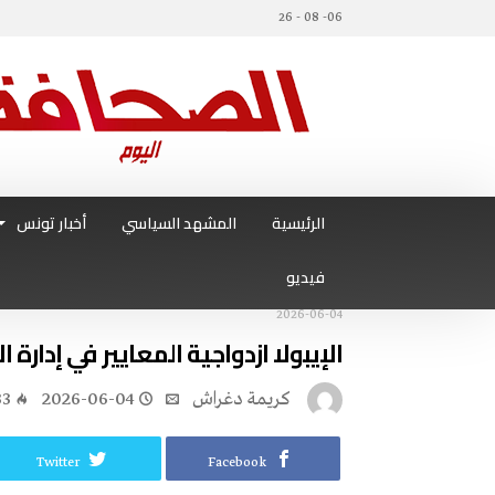
06- 08 - 26
الرئيسية
المشهد السياسي
أخبار تونس
فيديو
2026-06-04
الإيبولا ازدواجية‭ ‬المعايير‭ ‬في‭ ‬إدارة‭ ‬الأوبئة‭ ‬عالميـًـا
كريمة‭ ‬دغراش
2026-06-04
33
Twitter
Facebook