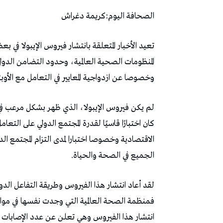
الصحافة‭ ‬اليوم‭:‬كريمة‭ ‬دغراش
‬وخصوصا‭ ‬عن‭ ‬ازدواجية‭ ‬المعايير‭ ‬في‭ ‬التعامل‭ ‬مع‭ ‬الأوبئة‭ ‬والجوائح‭ ‬الصحية‭.‬
‬الجميع‭ ‬في‭ ‬الصحة‭ ‬والحياة‭.‬
‬انتشار‭ ‬هذا‭ ‬الفيروس‭ ‬وهي‭ ‬تعلن‭ ‬عن‭ ‬عدد‭ ‬الإصابات‭ ‬المسجل‭ ‬ببعض‭ ‬الدول‭ ‬الأفريقية‭ ‬ومنها‭ ‬الكونغو‭ ‬الديمقراطية‭.‬