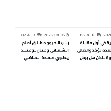
-05
132
0
2026-08-05
192
0
202
‬يـطـوي‭ ‬صـفـحة‭ ‬الـمـاضـي
‬يهدّد‭ ‬صحة‭ ‬أطفالنا