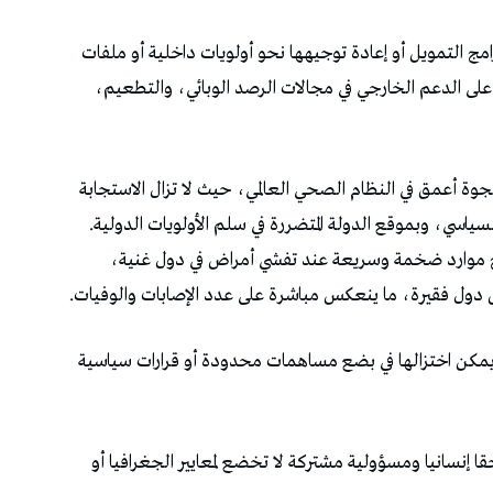
‬للأوبئة‭ ‬مرتبطة‭ ‬بدرجة‭ ‬كبيرة‭ ‬بالاهتمام‭ ‬الإعلامي‭ ‬والسياسي،‭ ‬وبموقع‭ ‬الدولة‭ ‬المتضررة‭ ‬في‭ ‬سلم‭ ‬الأولويات‭ ‬الدولية‭.