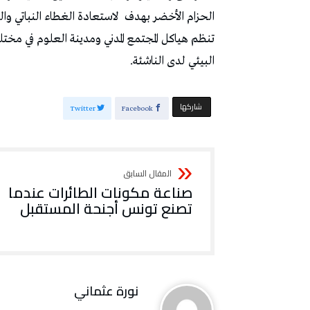
‬الحزام‭ ‬الأخضر‭ ‬بهدف‭
‬لاستعادة‭ ‬الغطاء‭ ‬النباتي‭ ‬والتوقي‭ ‬من‭ ‬التغيرات‭ ‬المناخية‭
‬البيئي‭ ‬لدى‭ ‬الناشئة‭.‬
‫‫ شاركها‬
Twitter
Facebook
‬تصنع‭ ‬تونس‭ ‬أجنحة‭ ‬المستقبل
نورة‭ ‬عثماني‭