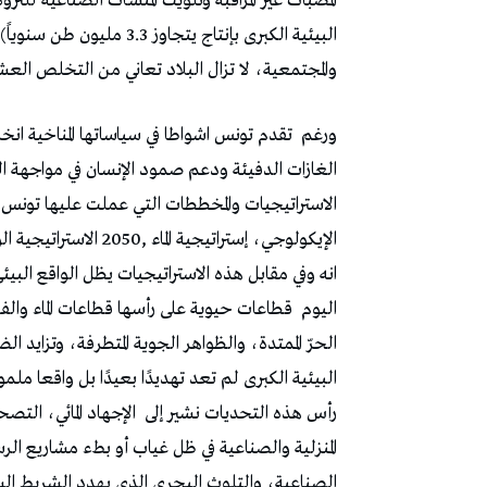
‬والمجتمعية،‭ ‬لا‭ ‬تزال‭ ‬البلاد‭ ‬تعاني‭ ‬من‭ ‬التخلص‭ ‬العشوائي‭ ‬للمخلفات‭ ‬ومحدودية‭ ‬برامج‭ ‬الرسكلة‭.‬
ورغم‭
‬اليوم‭
‬قطاعات‭ ‬حيوية‭ ‬على‭ ‬رأسها‭ ‬قطاعات‭ ‬الماء‭ ‬والفلاحة‭ ‬والطاقة‭ ‬و‭ ‬من‭ ‬ابرزها‭
‬رأس‭ ‬هذه‭ ‬التحديات‭ ‬نشير‭ ‬إلى‭