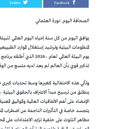
Twitter
Facebook
الصحافة‭ ‬اليوم‭: ‬نورة‭ ‬العثماني‭
‬يوم‭ ‬البيئة‭ ‬العالمي‭ ‬لعام‭ ‬2026،‭ ‬الذي‭ ‬أطلقه‭ ‬برنامج‭ ‬الأمم‭ ‬المتحدة‭ ‬للبيئة‭
‬تذكير‭ ‬قوي‭ ‬بأن‭ ‬العالم‭ ‬لم‭ ‬يعد‭ ‬لديه‭ ‬متسع‭ ‬من‭ ‬الوقت‭ ‬للتردد‭.‬