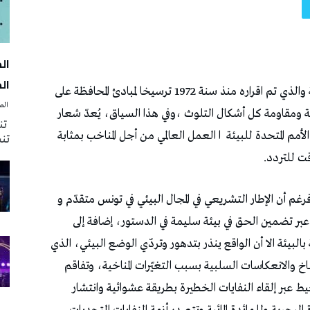
الك
‭ ‬الصحافة‭ ‬اليوم
تنظ
تنش