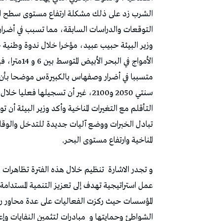
‬الشرب‭ ‬زد‭ ‬على‭ ‬ذلك‭ ‬مشكلة‭ ‬ارتفاع‭ ‬مستوى‭ ‬سطح‭ ‬البحر‭ ‬التي‭ ‬تعاني‭ ‬منها‭
‬التوقعات‭ ‬والدراسات‭ ‬السابقة،‭ ‬مما‭ ‬تسبب‭ ‬في‭ ‬أضرار‭ ‬كبيرة‭ ‬للبنية‭ ‬التحتية‭ ‬والمناطق‭ ‬الشاطئية‭ ‬و‭ ‬ذلك‭ ‬وفقا‭ ‬لما‭ ‬اكده‭
‬المناخية‭ ‬وارتفاع‭ ‬مستوى‭ ‬البحر‭.‬
و‭ ‬تجدر‭ ‬الاشارة‭
‬الشواطئ‭ ‬وحمايتها‭ ‬و‭