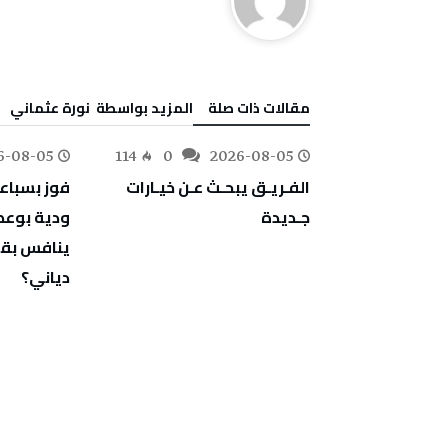
‫مقالات ذات صلة‬
‫‫المزيد بواسطة‬ ‬ نورة‭ ‬عثماني‭
6-08-05
114
0
2026-08-05
120
0
‬جـديدة
‬دياني؟