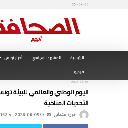
06- 08 - 26
الرئيسية
المشهد السياسي
أخبار تونس
فيديو
2026-06-05
‬التحديات‭ ‬المناخية‭ ‬
نورة‭ ‬عثماني‭
2026-06-05
162