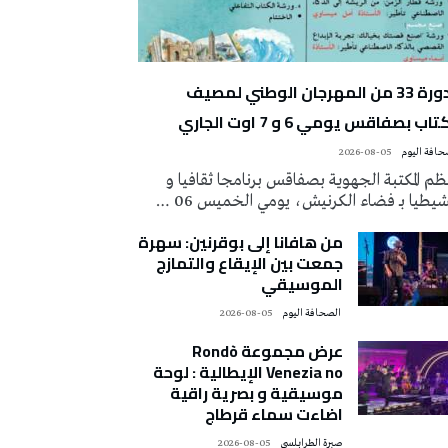
الدورة 33 من المهرجان الوطني لمصيف
تاب بصفاقس يومي 6 و 7 اوت الجاري
2026-08-05
م المكتبة الجهوية بصفاقس برنامجا ثقافيا و
يطيا بـ فضاء الكرنيش، يومي الخميس 06 …
من هافانا إلى بوقرنين: سهرة
جمعت بين الإيقاع والتمازج
الموسيقي
‭ ‬الصحافة‭ ‬اليوم
2026-08-05
عرض مجموعة Rondò
Venezia no الإيطالية : لوحة
موسيقية و بصرية راقية
اضاءت سماء قرطاج
صبرة الطرابلسي
2026-08-05