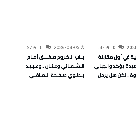
-05
97
0
2026-08-05
133
0
202
‬يـطـوي‭ ‬صـفـحة‭ ‬الـمـاضـي
‬يهدّد‭ ‬صحة‭ ‬أطفالنا