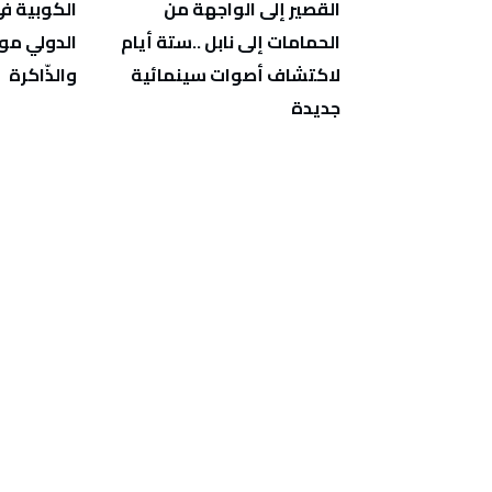
‬والذّاكرة
‬جديدة