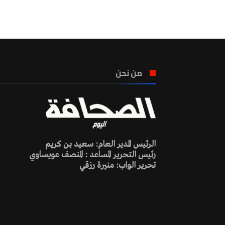
من نحن
الرئيس المدير العام: سعيد بن كريم
رئيس التحرير المساعد : المنصف عويساوي
تحرير الواب: منيرة رزقي