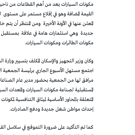
‬مكونات‭ ‬السيارات‭ ‬يعد‭ ‬من‭ ‬أهم‭ ‬القطاعات‭ ‬من‭ ‬ناحية‭ ‬التصدير‭ ‬والعملة‭ ‬الأجنبية‭ ‬وهو‭
‬القيمة‭ ‬المضافة‭ ‬وهو‭ ‬في‭ ‬إقلاع‭ ‬مستمر‭ ‬على‭ ‬مستوى‭
‬المعلن‭ ‬عنها‭ ‬في‭ ‬الآونة‭ ‬الأخيرة‭
‬ومن‭ ‬المنتظر‭ ‬أن‭ ‬يتم‭ ‬خلال‭ ‬منتدى‭ ‬تونس‭ ‬للاستثمار‭ ‬الإعلان‭
‬جديدة‭
‬وهي‭ ‬استثمارات‭ ‬هامة‭ ‬في‭ ‬علاقة‭
‬مكونات‭ ‬الطائرات‭ ‬ومكونات‭ ‬السيارات‭. ‬
‬إحداث‭ ‬مواطن‭ ‬شغل‭ ‬جديدة‭ ‬ودفع‭ ‬الصادرات‭. ‬