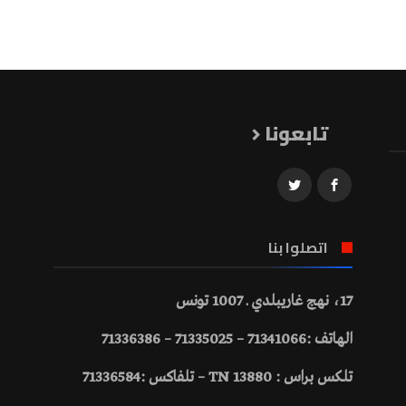
تابعونا
اتصلوا بنا
17، نهج غاريبلدي ـ 1007 تونس
الهاتف :71341066 – 71335025 – 71336386
تلكس براس : 13880 TN – تلفاكس :71336584