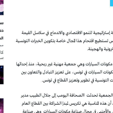
سه
دم
ال
صبرة
سه