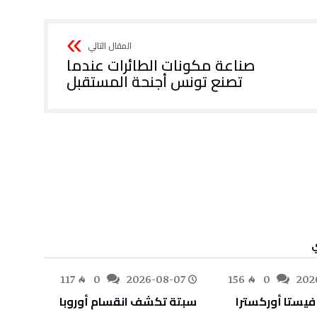
‬تصنع‭ ‬تونس‭ ‬أجنحة‭ ‬المستقبل
ي
-07
117
0
2026-08-07
156
0
202
سبتة‭ ‬تكشف‭ ‬انقسام‭ ‬أوروبا