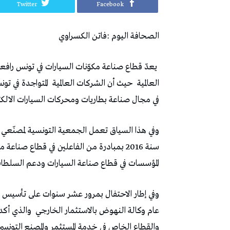
Twitter
Facebook
الصحافة‭ ‬اليوم‭: ‬فاتن‭ ‬الكسراوي‭ ‬
‬العالمية‭
‬حيث‭ ‬أن‭ ‬الشركات‭ ‬العالمية‭
‬في‭ ‬مجال‭ ‬صناعة‭ ‬بطاريات‭ ‬ومحركات‭ ‬السيارات‭ ‬الالكترونية‭ ‬والهجينة‭.‬
‬المؤسسات‭ ‬في‭ ‬قطاع‭ ‬صناعة‭ ‬السيارات‭ ‬ودعم‭ ‬السلطات‭ ‬التونسية‭ ‬في‭ ‬تطوير‭ ‬وتعزيز‭ ‬القطاع‭ ‬في‭ ‬تونس‭.‬
وفي‭ ‬إطار‭ ‬الاحتفال‭ ‬بمرور‭ ‬عشر‭ ‬سنوات‭ ‬على‭ ‬تأسيس‭ ‬الجمعية‭ ‬تحدثت‭
‬عام‭ ‬وكالة‭ ‬النهوض‭ ‬بالاستثمار‭ ‬الخارجي‭
‬والقطاع‭ ‬الخاص‭ ‬في‭ ‬خدمة‭ ‬المستثمر‭ ‬والمصنع‭ ‬التونسي‭ ‬والأجنبي‭ ‬في‭ ‬مجال‭ ‬صناعة‭ ‬مكونات‭ ‬السيارات‭