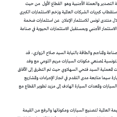
‬القطاع‭ ‬الأول‭
‬من‭ ‬حيث‭