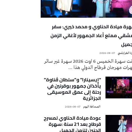
رة ميادة الحناوي و محمد خيري: سفر
شقي ممتع أعاد الجمهور لأغاني الزمن
جميل
 الطرابلسي
2026-08-07
كانت سهرة الخميس 6 اوت 2026 سهرة غير سائر
رات مهرجان قرطاج الدولي هذا …
“إيسينارا” و”سلطان ڤناوة”
يأخذان جمهور بوقرنين في
رحلة إلى عمق الموسيقى
الجزائرية
‭ ‬الصحافة‭ ‬اليوم
2026-08-07
عودة ميادة الحناوي لمسرح
قرطاج بعد 21 سنة :سهرة
الحنين للزمن الجميل