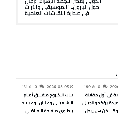
‬في‭ ‬صدارة‭ ‬النقاشات‭ ‬العلمية
-05
131
0
2026-08-05
190
0
202
‬يـطـوي‭ ‬صـفـحة‭ ‬الـمـاضـي
‬يهدّد‭ ‬صحة‭ ‬أطفالنا