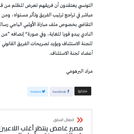
‬أعضاء‭ ‬لجنة‭ ‬الاستئناف‭.‬
مراد‭ ‬البرهومي
‫‫ شاركها‬
Twitter
Facebook
مصير‭ ‬غامض‭ ‬ينتظر‭ ‬أغلب‭ ‬اللاعبي