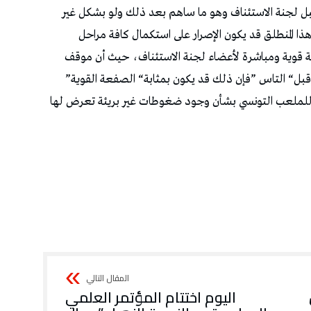
‬النادي‭ ‬يبدو‭ ‬قويا‭ ‬للغاية،‭ ‬وفي‭ ‬صورة‭ “‬إنصافه‭” ‬من‭ ‬قبل‭ “‬التاس‭” ‬فإن‭ ‬ذلك‭ ‬قد‭ ‬يكون‭ ‬بمثابة‭ “‬الصفعة‭ ‬القوية‭”
ن