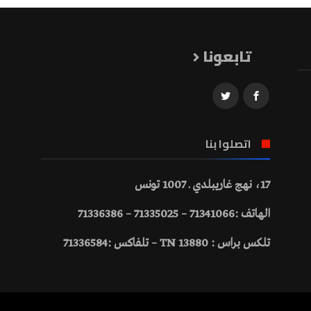
تابعونا
اتصلوا بنا
17، نهج غاريبلدي ـ 1007 تونس
الهاتف :71341066 – 71335025 – 71336386
تلكس براس : 13880 TN – تلفاكس :71336584