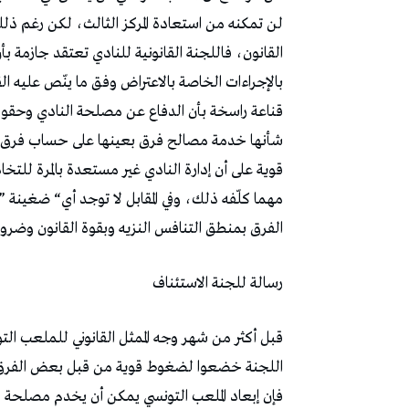
‬الفرق‭ ‬بمنطق‭ ‬التنافس‭ ‬النزيه‭ ‬وبقوة‭ ‬القانون‭ ‬وضرورة‭ ‬التقيد‭ ‬به‭ ‬بشكل‭ ‬كامل‭.‬
رسالة‭ ‬للجنة‭ ‬الاستئناف