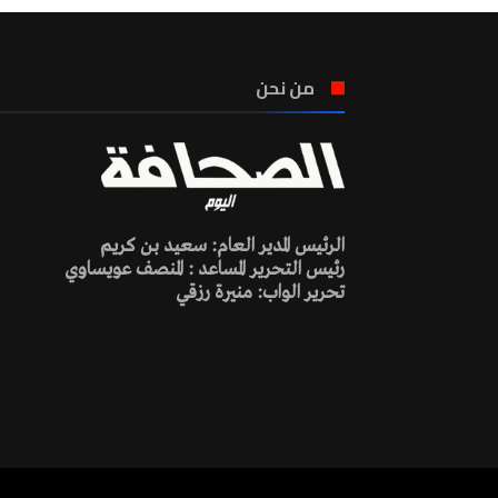
من نحن
الرئيس المدير العام: سعيد بن كريم
رئيس التحرير المساعد : المنصف عويساوي
تحرير الواب: منيرة رزقي