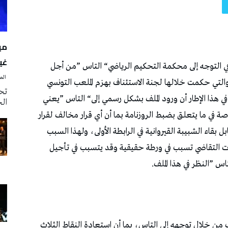
مي
غياب 
‭ ‬الصحافة‭ ‬اليوم
تحي
الخميس 6 أ