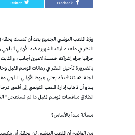
Twitter
Facebook
‬انطلاق‭ ‬منافسات‭ ‬الموسم‭ ‬المقبل‭ ‬ما‭ ‬لم‭ ‬تستعجل‭ “‬التاس‭” ‬النظر‭ ‬في‭ ‬هذا‭ ‬الملف‭.‬
مسألة‭ ‬مبدأ‭ ‬بالأساس؟