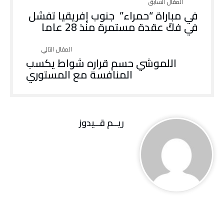
في مباراة “حمراء” جنوب إفريقيا تفشل
في فكّ عقدة مستمرة منذ 28 عاما
اللموشي حسم قراره شواط يكسب
المنافسة مع المستوري
ريــم قــيدوز