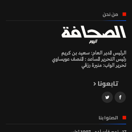
من نحن
الرئيس المدير العام: سعيد بن كريم
رئيس التحرير المساعد : المنصف عويساوي
تحرير الواب: منيرة رزقي
تابعونا
اتصلوا بنا