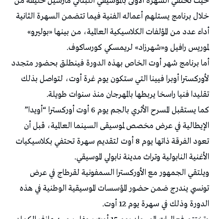
حيث تحتفي السهرة الأولى بالموسيقي اللبناني مارسيل خليفة من
خلال برنامج يستلهم أعماله الفنية فيما تتضمن السهرة الثانية
أداء عدد من المؤلفات الكلاسيكية العالمية، من بينها «بوليرو»
لموريس رافيل و«شهرزاد» لريمسكي كورساكوف.
أما برنامج شهر أوت الخاص بهذه الدورة فينطلق بحضور متجدد
لأوركسترا أوبرا فيينا التي ستكون يوم غرة أوت، لتواصل بذلك
تقليدا فنيا راسخا يربطها بالمهرجان منذ سنوات طويلة.
كما يستقبل المسرح الأثري بالجم يوم 6 أوت أوركسترا “أويدا”
الإيطالية في عرض مخصص لموسيقى السينما العالمية، قبل أن
تعود الفرقة ذاتها يوم 8 أوت لتقديم سهرة تحتفي بكلاسيكيات
الأغنية النابولية وتراث مدينة نابولي الموسيقي.
ويلتقي الجمهور مع الأوركسترا السمفونية لقرطاج في عرض
تونسي يندرج ضمن حضور المؤسسات الموسيقية الوطنية في هذه
الدورة وذلك في سهرة يوم 12 أوت.