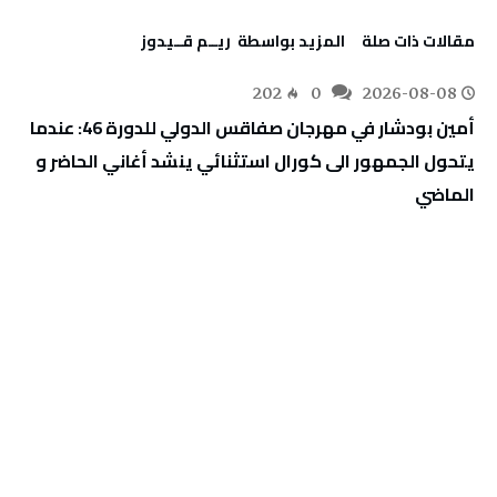
‫مقالات ذات صلة‬
‫‫المزيد بواسطة‬ ‬ ريــم قــيدوز
202
0
2026-08-08
أمين بودشار في مهرجان صفاقس الدولي للدورة 46: عندما
يتحول الجمهور الى كورال استثنائي ينشد أغاني الحاضر و
الماضي