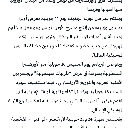
بمشاركة فرق وأوركسترات من تونس وعدد من البلدان الأوروبية
منها اسبانيا وفرنسا.
ويفتتح المهرجان دورته الجديدة يوم 11 جويلية بعرض أوبرا
«ديدون وإينيه» من إنتاج مسرح الأوبرا بتونس وهو عمل يستلهم
إحدى أشهر أوبرات الموسيقار البريطاني هنري بورسيل ليؤكد
المهرجان من جديد حضوره كفضاء للحوار بين مختلف المدارس
الموسيقية العالمية.
ويتواصل البرنامج يوم الخميس 16 جويلية مع الأوركسترا
السمفونية بسوسة في عرض “طربيات سيمفونية” ويجمع بين
الأغنية العربية والتوزيع الأوركسترالي، فيما تستضيف سهرة
السبت 18 جويلية أوركسترا “كاميراتا برشلونة” الإسبانية التي
تقدم عرض “ألوان إسبانيا” في رحلة موسيقية تعكس تنوع التراث
الموسيقي الإسباني.
وتخصص سهرتا 24 و25 جويلية لأوركسترا «لورفيون» الفرنسية