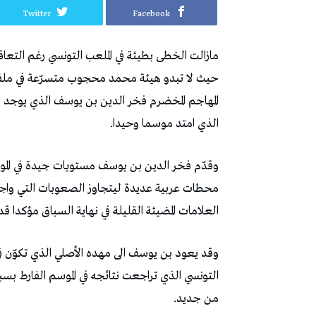
Twitter
Facebook
‬الذي‭ ‬امتد‭ ‬موسما‭ ‬وحيدا‭. ‬
‬العلامات‭ ‬المضيئة‭ ‬القليلة‭ ‬في‭ ‬نهاية‭ ‬السباق‭ ‬مؤكدا‭ ‬قدرته‭ ‬على‭ ‬مواصلة‭ ‬العطاء‭ ‬رغم‭ ‬تقدمه‭ ‬في‭ ‬السنّ
‬من‭ ‬جديد‭.‬