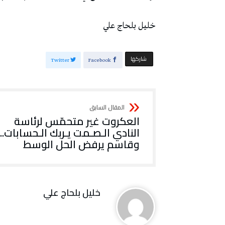
خليل‭ ‬بلحاج‭ ‬علي
‫‫ شاركها‬
Twitter
Facebook
‬النادي الـصـمت‭ ‬يـربك‭ ‬الـحسابات‭..
‬وقاسم‭ ‬يرفض‭ ‬الحل‭ ‬الوسط
خليل‭ ‬بلحاج‭ ‬علي