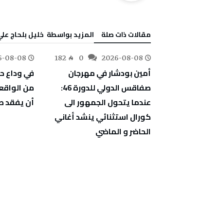
‫مقالات ذات صلة‬
‫‫المزيد بواسطة‬ ‬ خليل‭ ‬بلحاج‭ ‬علي
6-08-08
182
0
2026-08-08
112
0
«فيفا» على
أمين بودشار في مهرجان
في وداع حس
 كـانت إفريقيا
صفاقس الدولي للدورة 46:
من الواقع
عندما يتحول الجمهور الى
أن يفقد ص
كورال استثنائي ينشد أغاني
الحاضر و الماضي