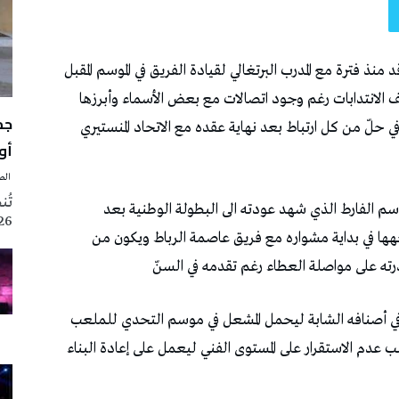
أوت 
‭ ‬الصحافة‭ ‬اليوم
2026 تزامنا مع