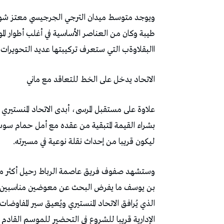
‬االبقلاوةب‭ ‬التي‭ ‬ستعرف‭ ‬تركيبتها‭ ‬عديد‭ ‬التحويرات‭ ‬بسبب‭ ‬نهاية‭ ‬عقود‭ ‬بعض‭ ‬الركائز‭ ‬على‭ ‬غرار‭ ‬أماث‭ ‬نداو‭.‬
الاتحاد‭ ‬يدخل‭ ‬على‭ ‬الخط‭ ‬للتعاقد‭ ‬مع‭ ‬ماني
‬ليكون‭ ‬قريبا‭ ‬من‭ ‬إحداث‭ ‬نقلة‭ ‬نوعية‭ ‬في‭ ‬مسيرته‭. ‬
‬الإدارية‭ ‬قريبا‭ ‬للشروع‭ ‬في‭ ‬التحضير‭ ‬للموسم‭ ‬القادم‭ ‬الذي‭ ‬يُريده‭ ‬الجميع‭ ‬مغايرا‭ ‬لسابقه‭. ‬