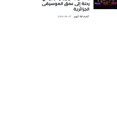
رحلة إلى عمق الموسيقى
الجزائرية
‭ ‬الصحافة‭ ‬اليوم
2026-08-07
تونس الطقس