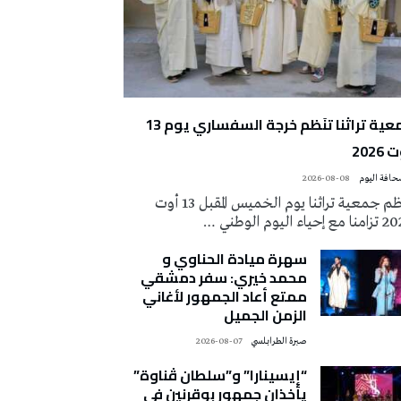
جمعية تراثنا تنَظم خرجة السفساري يوم 13
2026
2026-08-08
تُنظم جمعية تراثنا يوم الخميس المقبل 13 أوت
 إحياء اليوم الوطني …
سهرة ميادة الحناوي و
محمد خيري: سفر دمشقي
ممتع أعاد الجمهور لأغاني
الزمن الجميل
صبرة الطرابلسي
2026-08-07
“إيسينارا” و”سلطان ڤناوة”
يأخذان جمهور بوقرنين في