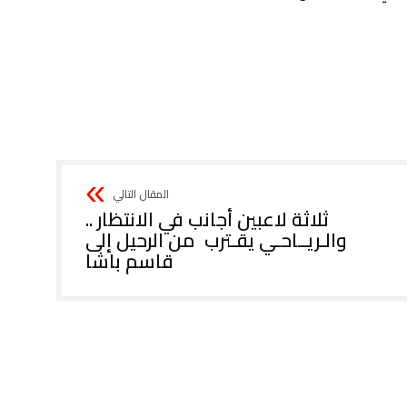
ثلاثة‭ ‬لاعبين‭ ‬أجانب‭ ‬في‭ ‬الانتظار ‭..
‬قاسم‭ ‬باشا