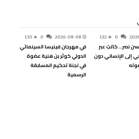
-08
130
0
2026-08-08
132
0
202
ن نصر… كاتبٌ عبر
في مهرجان فينيسا السينمائي
دزوك
ي إلى الإنساني دون
الدولي كوثر بن هنية عضوة
السب
وته
في لجنة تحكيم المسابقة
الرسمية