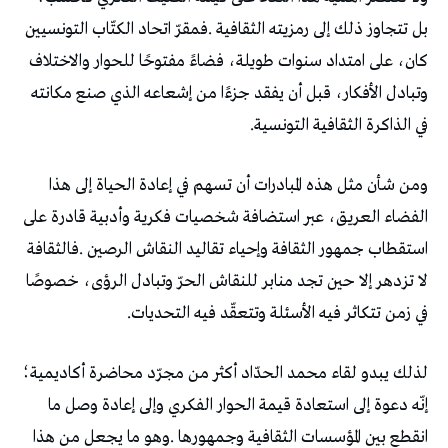
‬في‭ ‬الذاكرة‭ ‬الثقافية‭ ‬التونسية‭.‬
‬في‭ ‬زمن‭ ‬تتكاثر‭ ‬فيه‭ ‬الأسئلة‭ ‬وتتعقّد‭ ‬فيه‭ ‬التحديات‭.‬