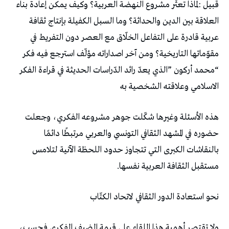
‬الاسلامي‭ ‬وعلاقته‭ ‬الشخصية‭ ‬به‭ ‬
‬مستقبل‭ ‬الثقافة‭ ‬العربية‭ ‬نفسها‭.‬
نحو‭ ‬استعادة‭ ‬الدور‭ ‬الثقافي‭ ‬لاتحاد‭ ‬الكتّاب