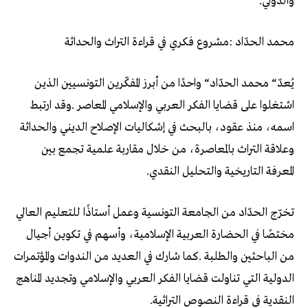
‬والدولي‭.‬
محمد‭ ‬الحدّاد‭: ‬مشروع‭ ‬فكري‭ ‬في‭ ‬قراءة‭ ‬التراث‭ ‬والحداثة
‬المعرفة‭ ‬التاريخية‭ ‬والتحليل‭ ‬النقدي‭.‬
‬النقدية‭ ‬في‭ ‬قراءة‭ ‬النصوص‭ ‬التراثية‭.‬