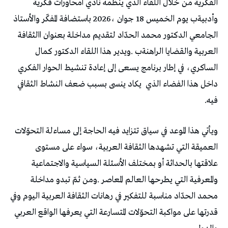
‬داخل‭ ‬هذا‭ ‬الفضاء‭ ‬الذي‭
‬فيه‭.‬