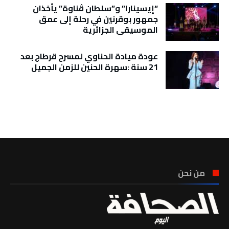
“إيسينارا” و”سلطان ڤناوة” يأخذان
جمهور بوقرنين في رحلة إلى عمق
الموسيقى الجزائرية
عودة ميادة الحناوي لمسرح قرطاج بعد
21 سنة :سهرة الحنين للزمن الجميل
تونس الطقس
من نحن