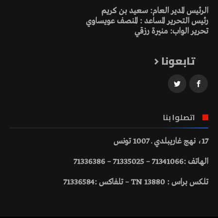
الرئيس المدير العام: سعيد بن كريم
رئيس التحرير المساعد : المنصف عويساوي
تحرير الواب: منيرة رزقي
تابعونا
اتصلوا بنا
17، نهج غاريبلدي ـ 1007 تونس
الهاتف :71341066 – 71335025 – 71336386
تلكس براس : 13880 TN – تلفاكس :71336584