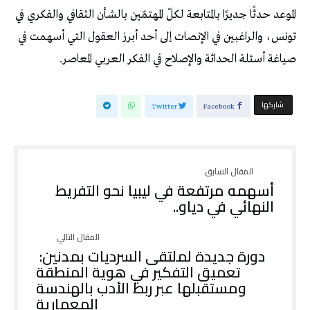
‬صياغة‭ ‬أسئلة‭ ‬الحداثة‭ ‬والإصلاح‭ ‬في‭ ‬الفكر‭ ‬العربي‭ ‬المعاصر‭.‬
‫‫ شاركها‬
Twitter
Facebook
‬النهائي‭ ‬في‭ ‬دياو‭..‬
‬المعمارية