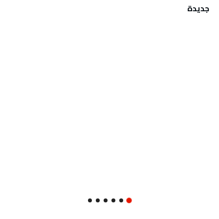
‬جديدة