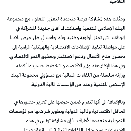
‬الفلاحية‭.‬
‬تحسين‭ ‬مناخ‭ ‬الأعمال‭ ‬ودعم‭ ‬الاستثمار‭ ‬وتحقيق‭ ‬النمو‭ ‬الاقتصادي‭.
‬الإسلامي‭ ‬للتنمية‭ ‬وعدد‭ ‬من‭ ‬المؤسسات‭ ‬المالية‭ ‬الدولية‭.‬