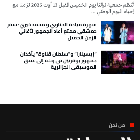
تُنظم جمعية تراثنا يوم الخميس المقبل 13 أوت 2026 تزامنا مع
إحياء اليوم الوطني …
سهرة ميادة الحناوي و محمد خيري: سفر
دمشقي ممتع أعاد الجمهور لأغاني
الزمن الجميل
“إيسينارا” و”سلطان ڤناوة” يأخذان
جمهور بوقرنين في رحلة إلى عمق
الموسيقى الجزائرية
تونس الطقس
من نحن