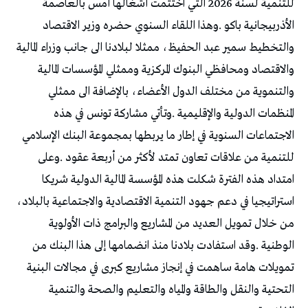
‬المنظمات‭ ‬الدولية‭ ‬والإقليمية‭. ‬