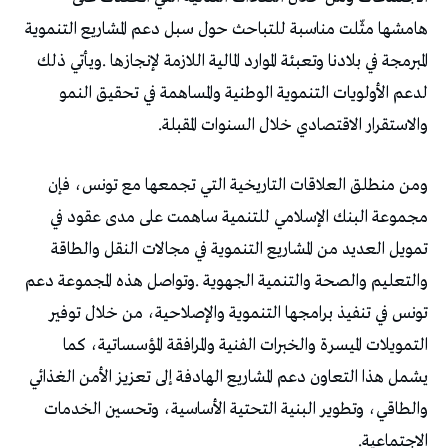
‬والاستقرار‭ ‬الاقتصادي‭ ‬خلال‭ ‬السنوات‭ ‬المقبلة‭.‬
‬الاجتماعية‭.‬