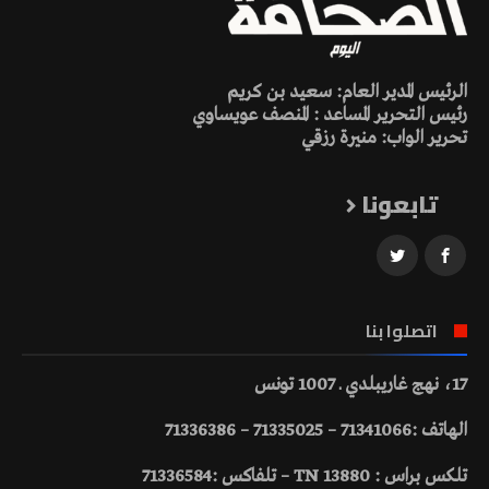
الرئيس المدير العام: سعيد بن كريم
رئيس التحرير المساعد : المنصف عويساوي
تحرير الواب: منيرة رزقي
تابعونا
اتصلوا بنا
17، نهج غاريبلدي ـ 1007 تونس
الهاتف :71341066 – 71335025 – 71336386
تلكس براس : 13880 TN – تلفاكس :71336584