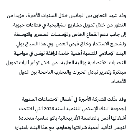
‬الأعضاء‭.‬