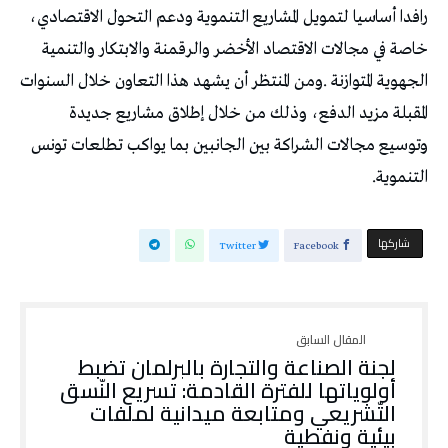
‬التنموية‭.‬
‫‫ شاركها‬
Twitter
Facebook
‬بيئية‭ ‬ونفطية