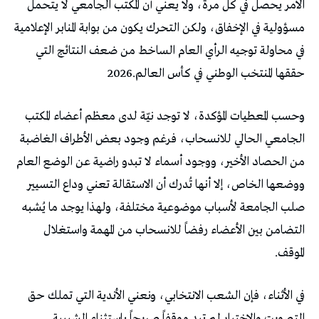
‬حققها‭ ‬المنتخب‭ ‬الوطني‭ ‬في‭ ‬كأس‭ ‬العالم‭ ‬2026‭.‬
‬الموقف‭.‬