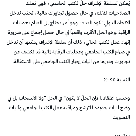
‬تجاوزات‭ ‬وغيرها‭ ‬من‭ ‬اليات‭ ‬إجبار‭ ‬المكتب‭ ‬الجامعي‭ ‬على‭ ‬الاستقالة‭.‬
النسبة‭: ‬90‭ ‬٪
‬التصويت‭.‬
زهيّر‭ ‬ورد