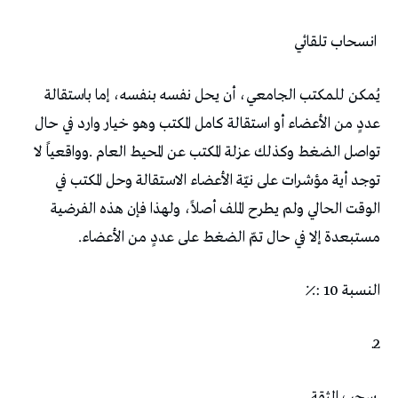
‭ ‬انسحاب‭ ‬تلقائي
‬مستبعدة‭ ‬إلا‭ ‬في‭ ‬حال‭ ‬تمّ‭ ‬الضغط‭ ‬على‭ ‬عددٍ‭ ‬من‭ ‬الأعضاء‭.‬
النسبة‭: ‬10‭ ‬٪
2ـ
‭ ‬سحب‭ ‬الثقة