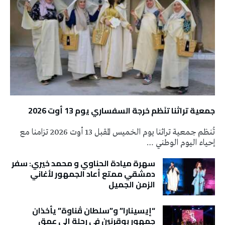
جمعية تراثنا تنَظم خرجة السفساري يوم 13 أوت 2026
تُنظم جمعية تراثنا يوم الخميس المقبل 13 أوت 2026 تزامنا مع
إحياء اليوم الوطني …
سهرة ميادة الحناوي و محمد خيري: سفر
دمشقي ممتع أعاد الجمهور لأغاني
الزمن الجميل
“إيسينارا” و”سلطان ڤناوة” يأخذان
جمهور بوقرنين في رحلة إلى عمق