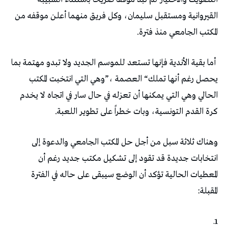
‬المكتب‭ ‬الجامعي‭ ‬منذ‭ ‬فترة‭.‬
‬كرة‭ ‬القدم‭ ‬التونسية،‭ ‬وبات‭ ‬خطراً‭ ‬على‭ ‬تطوير‭ ‬اللعبة‭.‬
‬المقبلة‭:‬
1ـ