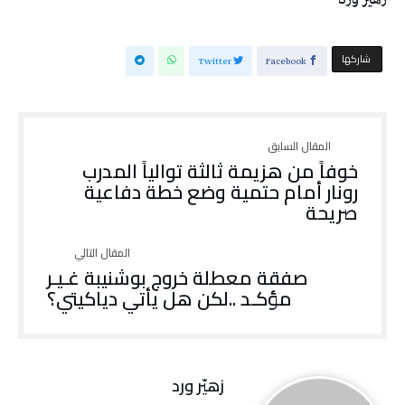
‫‫ شاركها‬
Twitter
Facebook
‬صريحة
‬مؤكـد‭.. ‬لكن‭ ‬هل‭ ‬يأتي‭ ‬دياكيتي؟
زهيّر‭ ‬ورد