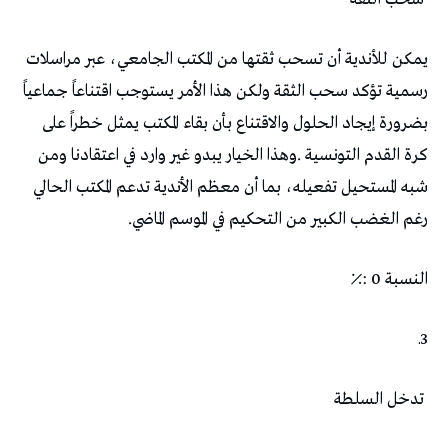
‬رغم‭ ‬الغضب‭ ‬الكبير‭ ‬من‭ ‬التحكيم‭ ‬في‭ ‬الموسم‭ ‬الماضي‭.‬
النسبة‭: ‬0‭ ‬٪
3ـ
‭ ‬تدخل‭ ‬السلطة