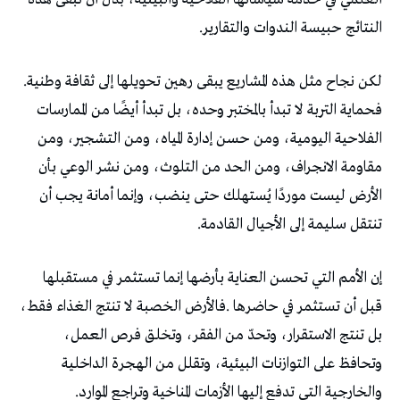
‬النتائج‭ ‬حبيسة‭ ‬الندوات‭ ‬والتقارير‭.‬
لكن‭ ‬نجاح‭ ‬مثل‭ ‬هذه‭ ‬المشاريع‭ ‬يبقى‭ ‬رهين‭ ‬تحويلها‭ ‬إلى‭ ‬ثقافة‭ ‬وطنية‭.
‬تنتقل‭ ‬سليمة‭ ‬إلى‭ ‬الأجيال‭ ‬القادمة‭.‬
‬والخارجية‭ ‬التي‭ ‬تدفع‭ ‬إليها‭ ‬الأزمات‭ ‬المناخية‭ ‬وتراجع‭ ‬الموارد‭.‬