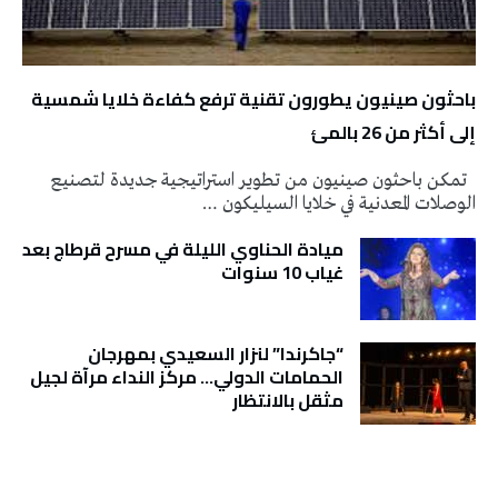
باحثون صينيون يطورون تقنية ترفع كفاءة خلايا شمسية
إلى أكثر من 26 بالمئ
تمكن باحثون صينيون من تطوير استراتيجية جديدة لتصنيع
الوصلات المعدنية في خلايا السيليكون …
ميادة الحناوي الليلة في مسرح قرطاج بعد
غياب 10 سنوات
“جاكرندا” لنزار السعيدي بمهرجان
الحمامات الدولي… مركز النداء مرآة لجيل
مثقل بالانتظار
تونس الطقس