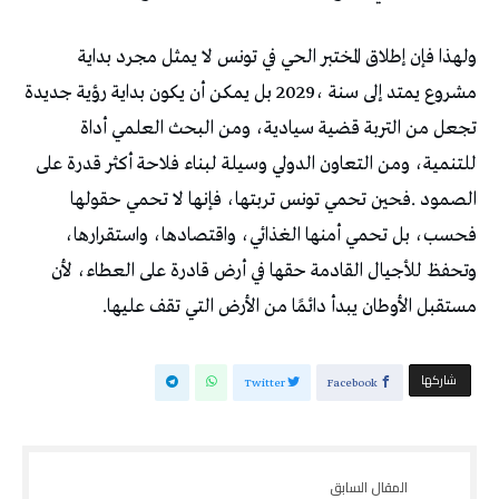
‬مستقبل‭ ‬الأوطان‭ ‬يبدأ‭ ‬دائمًا‭ ‬من‭ ‬الأرض‭ ‬التي‭ ‬تقف‭ ‬عليها‭.‬
‫‫ شاركها‬
Twitter
Facebook