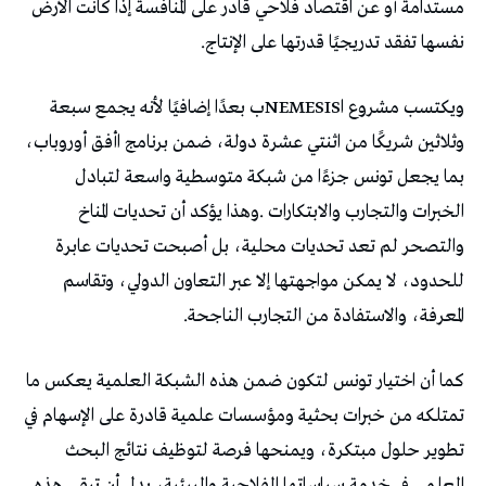
‬نفسها‭ ‬تفقد‭ ‬تدريجيًا‭ ‬قدرتها‭ ‬على‭ ‬الإنتاج‭.‬
‬المعرفة،‭ ‬والاستفادة‭ ‬من‭ ‬التجارب‭ ‬الناجحة‭.‬