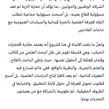
‬حاجات‭ ‬الفلاحين‭.‬
‬التحديات‭ ‬يوميًا‭.‬