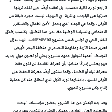
‬الاجتماعي‭ ‬والسيادة‭ ‬الوطنية‭ ‬معًا‭. ‬
‬المتوسط،‭ ‬أهمية‭ ‬تتجاوز‭ ‬حدود‭ ‬مشروع‭ ‬بحثي‭ ‬أو‭ ‬تعاون‭ ‬دولي‭ ‬جديد‭.
‬إنتاج‭ ‬وكل‭ ‬مشروع‭ ‬تنموي‭.‬