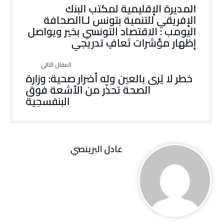
‬إظهار‭ ‬مؤشرات‭ ‬تَعافٍ‭ ‬تدريجي
‬البنفسجية
عادل البرينصي