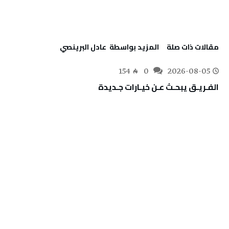
‫مقالات ذات صلة‬
‫‫المزيد بواسطة‬ ‬ عادل البرينصي
154
0
2026-08-05
الفـريـق‭ ‬يبحـث‭ ‬عـن‭ ‬خيـارات‭ ‬جـديدة