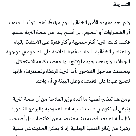
‬المتسارعة‭.‬
‬أو‭ ‬الخضراوات‭ ‬أو‭ ‬اللحوم،‭ ‬بل‭ ‬أصبح‭ ‬يبدأ‭ ‬من‭ ‬صحة‭ ‬التربة‭ ‬نفسها‭.
‬تصبح‭ ‬عبءا‭ ‬على‭ ‬الاقتصاد‭ ‬وعلى‭ ‬البيئة‭ ‬في‭ ‬آن‭ ‬واحد‭.‬
‬ينبغي‭ ‬أن‭ ‬تكون‭ ‬في‭ ‬صلب‭ ‬السياسات‭ ‬العمومية‭ ‬والبرامج‭ ‬التنموية‭.