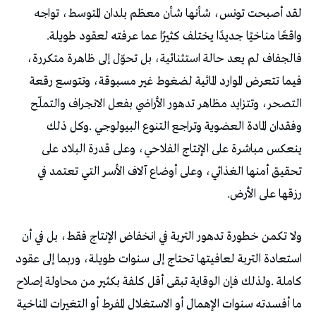
‬واقعًا‭ ‬مناخيًا‭ ‬جديدًا‭ ‬يختلف‭ ‬كثيرًا‭ ‬عما‭ ‬عرفته‭ ‬لعقود‭ ‬طويلة‭.
‬رزقها‭ ‬على‭ ‬الأرض‭.‬