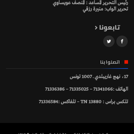
رئيس التحرير المساعد : المنصف عويساوي
تحرير الواب: منيرة رزقي
تابعونا
اتصلوا بنا
17، نهج غاريبلدي ـ 1007 تونس
الهاتف :71341066 – 71335025 – 71336386
تلكس براس : 13880 TN – تلفاكس :71336584