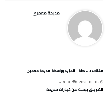
مديحة معمري
‫مقالات ذات صلة‬
‫‫المزيد بواسطة‬ ‬ مديحة معمري
157
0
2026-08-05
الفـريـق‭ ‬يبحـث‭ ‬عـن‭ ‬خيـارات‭ ‬جـديدة