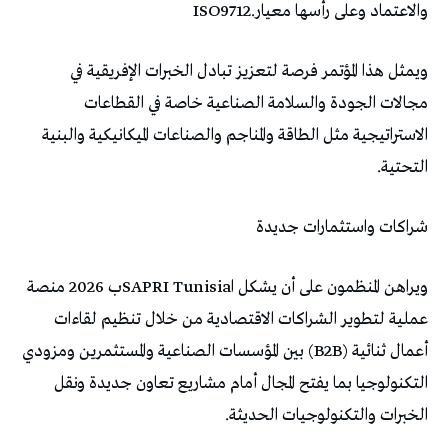
‬والاعتماد‭ ‬وعلى‭ ‬رأسها‭ ‬معيار‭ ‬ISO9712‭.‬
‬التحتية‭.‬
شراكات‭ ‬واستثمارات‭ ‬جديدة
‬الخبرات‭ ‬والتكنولوجيات‭ ‬الحديثة‭.‬