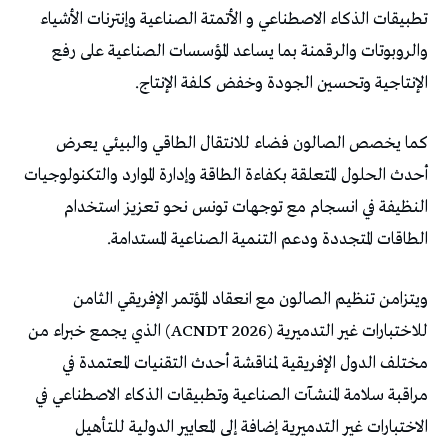
‬الإنتاجية‭ ‬وتحسين‭ ‬الجودة‭ ‬وخفض‭ ‬كلفة‭ ‬الإنتاج‭.‬
‬الطاقات‭ ‬المتجددة‭ ‬ودعم‭ ‬التنمية‭ ‬الصناعية‭ ‬المستدامة‭.‬