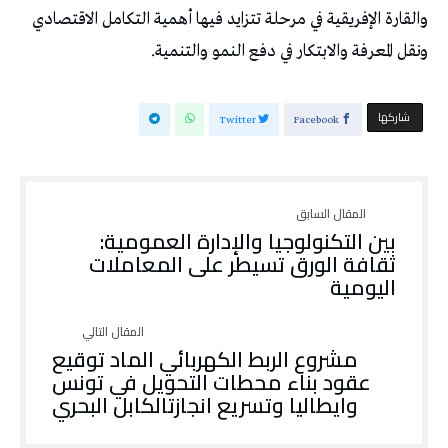
‬ونقل‭ ‬المعرفة‭ ‬والابتكار‭ ‬في‭ ‬دفع‭ ‬النمو‭ ‬والتنمية‭.‬
‫‫ شاركها‬
Twitter
Facebook
‬اليومية
‬وايطاليا‭ ‬وتسريع‭ ‬انجازتالكابل‭ ‬البحري‭