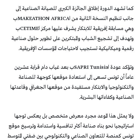
‬رقمية‭ ‬وميكانيكية‭ ‬تستجيب‭ ‬لاحتياجات‭ ‬المؤسسات‭ ‬الإفريقية‭.‬
‬الصناعية‭ ‬وكفاءاتها‭ ‬البشرية‭.‬