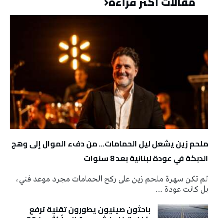
مقالات أكثر قراءة
ملحم زين يشعل ليل الحمامات… من دفء الموال إلى وهج
الدبكة في عودة لبنانية بعد 8 سنوات
لم تكن سهرة ملحم زين على ركح الحمامات مجرد موعد فني،
بل كانت عودة …
باحثون صينيون يطورون تقنية ترفع