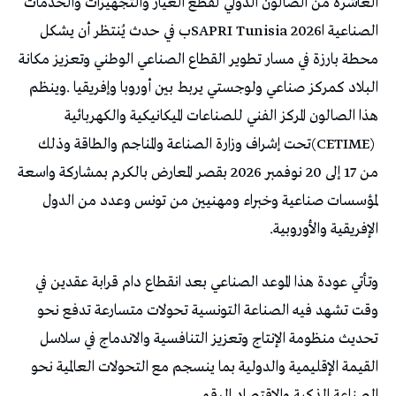
‬البلاد‭ ‬كمركز‭ ‬صناعي‭ ‬ولوجستي‭ ‬يربط‭ ‬بين‭ ‬أوروبا‭ ‬وإفريقيا‭. ‬
‬الإفريقية‭ ‬والأوروبية‭. ‬
‬الصناعة‭ ‬الذكية‭ ‬والاقتصاد‭ ‬الرقمي‭.‬