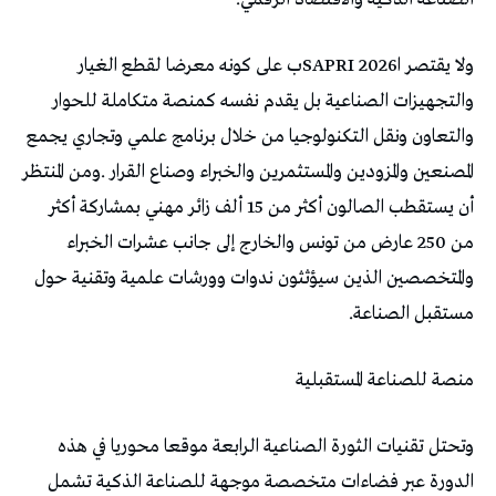
‬مستقبل‭ ‬الصناعة‭.‬
منصة‭ ‬للصناعة‭ ‬المستقبلية