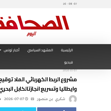
07- 08 - 26
الرئيسية
المشهد السياسي
أخبار تونس
فيديو
2026-07-07
‬وايطاليا‭ ‬وتسريع‭ ‬انجازتالكابل‭ ‬البحري‭
‬شكري ‭ ‬بن‭ ‬منصور
2026-07-07