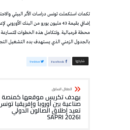
‬بالجدول‭ ‬الزمني‭ ‬الذي‭ ‬يستهدف‭ ‬بدء‭ ‬التشغيل‭ ‬التجاري‭ ‬الفعلي‭ ‬ونقل‭ ‬الطاقة‭ ‬بين‭ ‬أفريقيا‭ ‬وأوروبا‭ ‬بنهاية‭ ‬سنة‭ ‬2028‭.‬
‫‫ شاركها‬
Twitter
Facebook
‬اSAPRI 2026‭