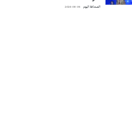
‭ ‬الصحافة‭ ‬اليوم
2026-08-06
تونس الطقس