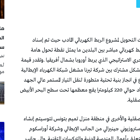
مل
سن
لطيف
لم
مو