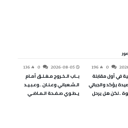
-05
136
0
2026-08-05
196
0
202
‬يـطـوي‭ ‬صـفـحة‭ ‬الـمـاضـي
‬يهدّد‭ ‬صحة‭ ‬أطفالنا