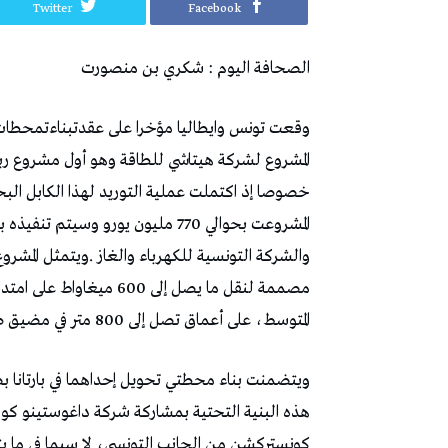
Twitter
Facebook
الصحافة‭ ‬اليوم‭ : ‬شكري‭ ‬بن‭ ‬منصورت
‬خصوصا‭ ‬إذ‭ ‬اكتملت‭ ‬عملية‭ ‬التوريد‭ ‬لهذا‭ ‬الكابل‭ ‬البحري‭ ‬الاستراتيجي‭ ‬الذي‭ ‬يربط‭ ‬أوروبا‭ ‬بشمال‭ ‬أفريقيا‭. ‬
‬المتوسط،‭ ‬على‭ ‬أعماق‭ ‬تصل‭ ‬إلى‭ ‬800‭ ‬متر‭ ‬في‭ ‬مضيق‭ ‬صقلية‭.‬