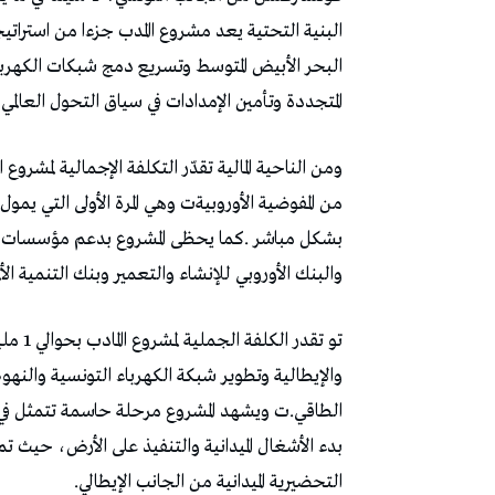
‬المتجددة‭ ‬وتأمين‭ ‬الإمدادات‭ ‬في‭ ‬سياق‭ ‬التحول‭ ‬العالمي‭ ‬في‭ ‬قطاع‭ ‬الطاقة‭.‬ت
‬والبنك‭ ‬الأوروبي‭ ‬للإنشاء‭ ‬والتعمير‭ ‬وبنك‭ ‬التنمية‭ ‬الألماني‭ ‬مما‭ ‬يعزز‭ ‬أهميته‭ ‬الجيوسياسية‭ ‬والطاقية‭.‬
‬التحضيرية‭ ‬الميدانية‭ ‬من‭ ‬الجانب‭ ‬الإيطالي‭.‬