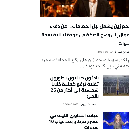
حم زين يشعل ليل الحمامات… من دفء
الموال إلى وهج الدبكة في عودة لبنانية بعد 8
وات
ة بن عمارة
2026-08-07
 تكن سهرة ملحم زين على ركح الحمامات مجرد
عد فني، بل كانت عودة …
باحثون صينيون يطورون
تقنية ترفع كفاءة خلايا
شمسية إلى أكثر من 26
بالمئ
‭ ‬الصحافة‭ ‬اليوم
2026-08-06
ميادة الحناوي الليلة في
مسرح قرطاج بعد غياب 10
سنوات