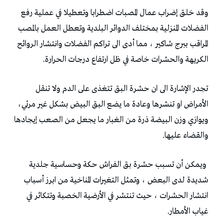
‬الكريهة‭ ‬والحشرات‭ ‬خاصة‭ ‬في‭ ‬ظل‭ ‬ارتفاع‭ ‬درجات‭ ‬الحرارة‭.‬
‬الأمراض‭ ‬او‭ ‬تنشرها‭ ‬وعادة‭ ‬ما‭ ‬يضع‭ ‬البق‭ ‬البيض‭ ‬بشكل‭ ‬غير‭ ‬مرئي‭ ‬،‭
‬والقضاء‭ ‬عليها‭ .‬
‬غياب‭ ‬الأمطار‭. ‬