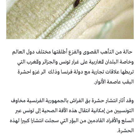
‬تربطها‭ ‬علاقات‭ ‬تجارية‭ ‬مع‭ ‬دولة‭ ‬فرنسا‭ ‬وذلك‭
‬البقب‭ ‬عاصمة‭ ‬الأنوار‭.‬
‬الحشرة‭ .‬