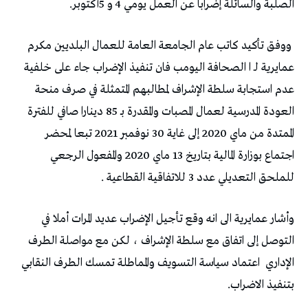
‬الصلبة‭ ‬والسائلة‭ ‬إضرابا‭ ‬عن‭ ‬العمل‭ ‬يومي‭ ‬4‭ ‬و5‭ ‬أكتوبر‭ .‬
‬للملحق‭ ‬التعديلي‭ ‬عدد‭ ‬3‭ ‬للاتفاقية‭ ‬القطاعية‭.
‬الإداري‭
‬بتنفيذ‭ ‬الاضراب‭. ‬