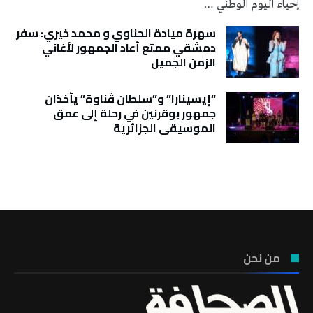
إحياء اليوم الوطني …
سهرة ميادة الحناوي و محمد خيري: سفر
دمشقي ممتع أعاد الجمهور لأغاني
الزمن الجميل
“إيسينارا” و”سلطان ڤناوة” يأخذان
جمهور بوقرنين في رحلة إلى عمق
الموسيقى الجزائرية
تونس الطقس
من نحن