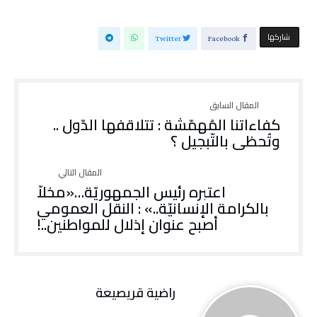
‫‫ شاركها‬
Twitter
Facebook
كفاءاتنا المُهمّشة : تتلاقفها الدّول ..
وتُحظى بالتّبجيل ؟
اعتبره رئيس الجمهوريّة…«مخلاّ
بالكرامة الإنسانيّة..» : النقل العمومي
أصبح عنوان إذلال للمواطنين..!
راضية قريصيعة