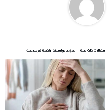
‫مقالات ذات صلة‬
‫‫المزيد بواسطة‬ ‬ راضية قريصيعة