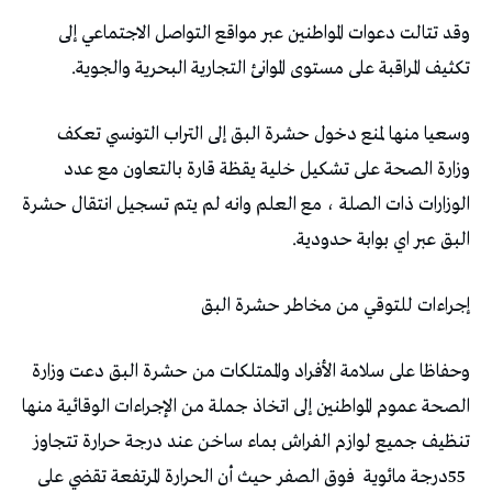
‬تكثيف‭ ‬المراقبة‭ ‬على‭ ‬مستوى‭ ‬الموانئ‭ ‬التجارية‭ ‬البحرية‭ ‬والجوية‭ .‬
‬البق‭ ‬عبر‭ ‬اي‭ ‬بوابة‭ ‬حدودية‭ .‬
إجراءات‭ ‬للتوقي‭ ‬من‭ ‬مخاطر‭ ‬حشرة‭ ‬البق‭ ‬
‬55‭ ‬درجة‭ ‬مائوية‭