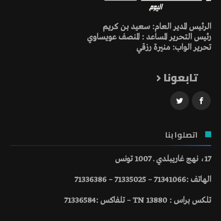
الرئيس المدير العام: سعيد بن كريم
رئيس التحرير المساعد : المنصف عويساوي
تحرير الواب: منيرة رزقي
تابعونا
اتصلوا بنا
17، نهج غاريبلدي ـ 1007 تونس
الهاتف :71341066 – 71335025 – 71336386
تلكس براس : 13880 TN – تلفاكس :71336584