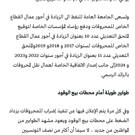
‬التعديلي‭ ‬عدد‭ ‬11‭ ‬بعنوان‭ ‬الزيادة‭ ‬في‭ ‬أجور‭ ‬سنوات‭ ‬2022‭ ‬و2023‭
‬بالرائد‭ ‬الرسمي‭.‬
طوابير‭ ‬طويلة‭ ‬أمام‭ ‬محطات‭ ‬بيع‭ ‬الوقود‭ ‬