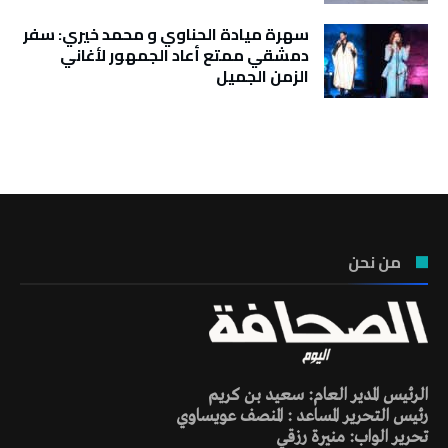
سهرة ميادة الحناوي و محمد خيري: سفر
دمشقي ممتع أعاد الجمهور لأغاني
الزمن الجميل
تونس الطقس
من نحن
الرئيس المدير العام: سعيد بن كريم
رئيس التحرير المساعد : المنصف عويساوي
تحرير الواب: منيرة رزقي