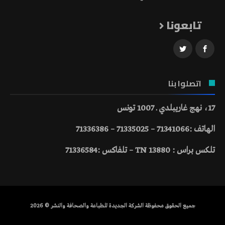
تابعونا
اتصلوا بنا
17، نهج غاريبلدي ـ 1007 تونس
الهاتف :71341066 – 71335025 – 71336386
تلكس براس : 13880 TN – تلفاكس :71336584
جميع الحقوق محفوظة الشركة الجديدة للطباعة والصحافة والنشر © 2026