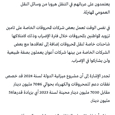
‬العمومي‭ ‬المهترئة‭ .‬
‬ولن‭ ‬يشاركوا‭ ‬في‭ ‬الإضراب‭. ‬
‬مقابل‭ ‬7030‭ ‬مليون‭ ‬دينار‭ ‬محينة‭ ‬لسنة‭ ‬2023‭ ‬أي‭ ‬بزيادة‭ ‬قدرها‭ ‬56‭
‬مليون‭ ‬دينار‭ .‬