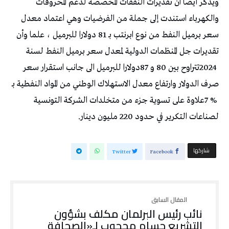
‬لصناعات‭ ‬التكرير‭ ‬في‭ ‬حدود‭ ‬220‭ ‬مليون‭ ‬دينار‭.‬
‫‫ شاركها‬
Twitter
Facebook
نائب رئيس البرلمان مكلف بشؤون
التشريع حسام محجوب لـ«الصحافة