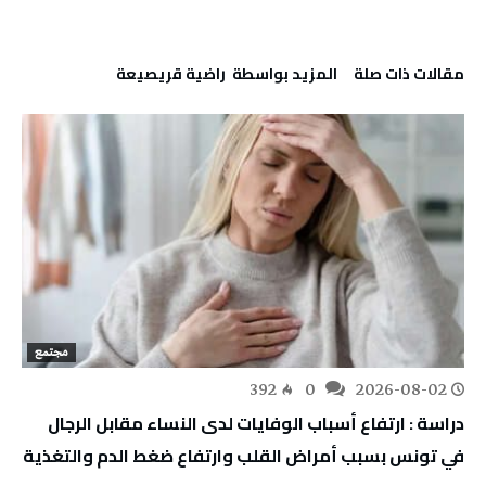
‫مقالات ذات صلة‬
‫‫المزيد بواسطة‬ ‬ راضية قريصيعة
مجتمع
392
0
2026-08-02
دراسة : ارتفاع أسباب الوفايات لدى النساء مقابل الرجال
في تونس بسبب أمراض القلب وارتفاع ضغط الدم والتغذية