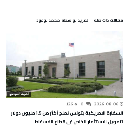
‫مقالات ذات صلة‬
‫‫المزيد بواسطة‬ ‬ محمد بوعود
المشهد السياسي
126
0
2026-08-08
السفارة الامريكية بتونس تمنح أكثر من 1.5مليون دولار
لتمويل الاستثمار الخاص في قطاع الفسفاط