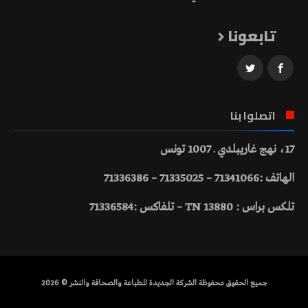
تابعونا
اتصلوا بنا
17، نهج غاريبلدي ـ 1007 تونس
الهاتف :71341066 – 71335025 – 71336386
تلكس براس : 13880 TN – تلفاكس :71336584
جميع الحقوق محفوظة الشركة الجديدة للطباعة والصحافة والنشر © 2026