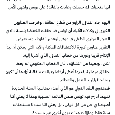
انها منجزات قد حصلت وعادت بالفائدة على تونس وانتهى الأمر.
اليوم جاء التفاؤل الرابع من قطاع الطاقة، وخرجت العناوين
الكبرى في وكالات الأنباء أن تونس قد حققت انخفاضا بنسبة ٪6 في
العجز التجاري الطاقي في موفى نوفمبر الفارط، واستعرض
التقرير عناوين كبيرة للاكتشافات الممكنة والآبار التي يمكن أن تبدأ
الإنتاج قريبا وغيرها من خطاب التفاؤل الذي أشرنا إليه.
لكن، وبعيدا عن التشاؤم، فان الخطاب الحكومي لم يعط
حقائق ميدانية بقدرما أعطى أرقاما وبيانات متفائلة أرادها أن تكون
ربما حافزا لمزيد العمل والعطاء.
فصندوق النقد الدولي هو الذي أصدر بمناسبة السنة الجديدة
تقييما أدرج فيه تونس ضمن القائمة السلبية وهذا لا يعني أننا
أصبحنا في حل من كل قرض، بل يعني اننا سددنا مستحقات
سنة فقط ومازالت هناك ديون أخرى غير مسددة.