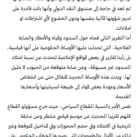
لم تعد في حاجة إلى صندوق النقد الدولي وأنها باتت قادرة على
تدبير شؤونها المالية بنفسها ودون الخضوع لأي اشتراطات او
املاءات.
أما التقرير الثاني فجاء حول السدود والمياه والأمطار والصابة
الفلاحية، التي تحدثت عليها الأوساط الحكومية على أنها قياسية،
بل رأينا تقارير في بعض المواقع الإعلامية تتحدث عن نسبة امتلاء
للسدود غير مسبوقة، وعن صابة متوقعة من الحبوب لا مثيل
لها، وبدت هذه الأوساط الحديث المتفائل حتى عن انخفاض
الأسعار وعودة بعض المواد إلى طبيعة انسيابيتها وأسعارها
القديمة.
نفس الأمر بالنسبة للقطاع السياحي، حيث خرج مسؤولو القطاع
كلهم تقريبا للحديث عن موسم قياسي منتظر وعن سابقة
تاريخية في الامتلاء وفي حجم الحجوزات وفي المداخيل المتوقعة وغير
ذلك من الآمال والطموحات التي يصورها الخطاب الحكومي على