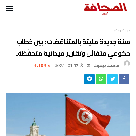
2024-01-17
سنة جديدة مليئة بالمتناقضات : بين خطاب
حكومي متفائل وتقارير ميدانية متحفّظة..!
محمد بوعود
2024-01-17
4٬189