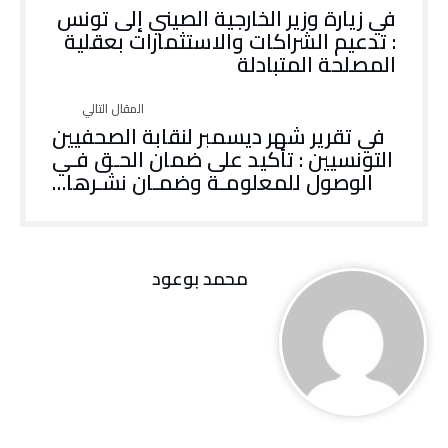
في زيارة وزير الخارجية الصيني إلى تونس
: تدعيم الشراكات والاستثمارات بعقلية
المصلحة المتبادلة
في تقرير شهر ديسمبر لنقابة الصحفيين
التونسيين : تأكيد على ضمان الحـق فـي
الوصول للمعلومـة وضمـان نشـرها…
محمد بوعود