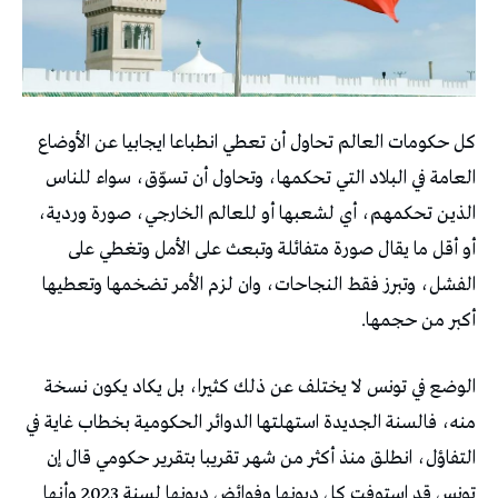
كل حكومات العالم تحاول أن تعطي انطباعا ايجابيا عن الأوضاع
العامة في البلاد التي تحكمها، وتحاول أن تسوّق، سواء للناس
الذين تحكمهم، أي لشعبها أو للعالم الخارجي، صورة وردية،
أو أقل ما يقال صورة متفائلة وتبعث على الأمل وتغطي على
الفشل، وتبرز فقط النجاحات، وان لزم الأمر تضخمها وتعطيها
أكبر من حجمها.
الوضع في تونس لا يختلف عن ذلك كثيرا، بل يكاد يكون نسخة
منه، فالسنة الجديدة استهلتها الدوائر الحكومية بخطاب غاية في
التفاؤل، انطلق منذ أكثر من شهر تقريبا بتقرير حكومي قال إن
تونس قد استوفت كل ديونها وفوائض ديونها لسنة 2023 وأنها