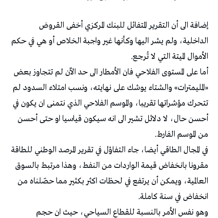
إضافة الى أن التقرير المتفائل للبنك المركزي أخفى القروض
الداخلية، ولم يشر اليها وكأنها غير واجبة الخلاص أو هي في حكم
الأموال الميتة التي لا تُرجع.
أما على المستوى الفلاحي فان الأمطار الى حد الآن لم تتجاوز بعض
«المليمترات» والشتاء يوشك على نهايته، ونسب امتلاء السدود لم
تتحرك مؤشراتها تقريبا، والموسم الفلاحي الذي نتمنى ان يكون في
أحسن حال، لا دلائل تشير الى انه سيكون قياسيا او حتى أحسن
من الموسم الفارط.
في المجال الطاقي أيضا، جاء التفاؤل في تقرير المرصد الوطني للطاقة
مقرونا بانخفاض قيمة الواردات من النفط، وهذا مرتبط بالسوق
العالمية، ويمكن أن يرتفع في لحظات اكثر بكثير مما حصّلناه من
انخفاض في سنة كاملة.
وهو نفس الأمر بالنسبة للقطاع السياحي، حيث ان حجم