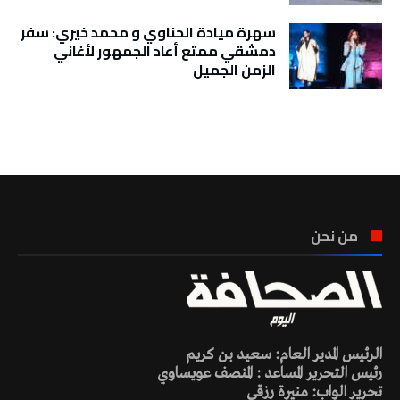
سهرة ميادة الحناوي و محمد خيري: سفر
دمشقي ممتع أعاد الجمهور لأغاني
الزمن الجميل
تونس الطقس
من نحن
الرئيس المدير العام: سعيد بن كريم
رئيس التحرير المساعد : المنصف عويساوي
تحرير الواب: منيرة رزقي