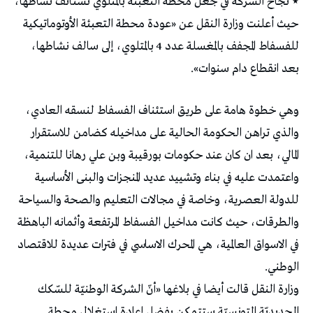
٭ نجاح الشركة في جعل محطة التعبئة بالمتلوي تستأنف نشاطها،
حيث أعلنت وزارة النقل عن «عودة محطة التعبئة الأوتوماتيكية
للفسفاط المجفف بالمغسلة عدد 4 بالمتلوي، إلى سالف نشاطها،
بعد انقطاع دام سنوات».
وهي خطوة هامة على طريق استئناف الفسفاط لنسقه العادي،
والذي تراهن الحكومة الحالية على مداخيله كضامن للاستقرار
المالي، بعد ان كان عند حكومات بورقيبة وبن علي رهانا للتنمية،
واعتمدت عليه في بناء وتشييد عديد المنجزات والبنى الأساسية
للدولة العصرية، وخاصة في مجالات التعليم والصحة والسياحة
والطرقات، حيث كانت مداخيل الفسفاط المرتفعة وأثمانه الباهظة
في الاسواق العالمية، هي المحرك الاساسي في فترات عديدة للاقتصاد
الوطني.
وزارة النقل قالت أيضا في بلاغها «أنّ الشركة الوطنيّة للسّكك
الحديديّة التونسيّة ستتمكن بفضل إعادة استغلال محطة