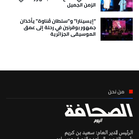
الزمن الجميل
“إيسينارا” و”سلطان ڤناوة” يأخذان
جمهور بوقرنين في رحلة إلى عمق
الموسيقى الجزائرية
تونس الطقس
من نحن
الرئيس المدير العام: سعيد بن كريم