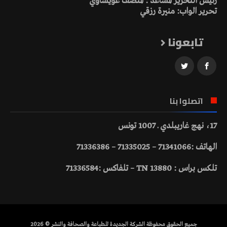
رئيس التحرير المساعد : المنصف عويساوي
تحرير الواب: منيرة رزقي
تابعونا
اتصلوا بنا
17، نهج غاريبلدي ـ 1007 تونس
الهاتف :71341066 – 71335025 – 71336386
تلكس براس : 13880 TN – تلفاكس :71336584
جميع الحقوق محفوظة الشركة الجديدة للطباعة والصحافة والنشر © 2026