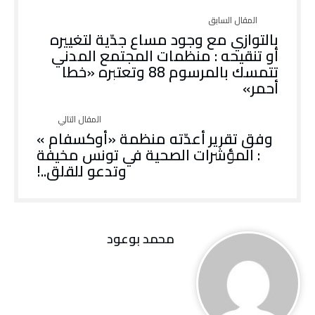
بالتوازي مع وجود مساع جدّية لتغييره
أو تنقيحه : منظمات المجتمع المدني
تتمسك بالمرسوم 88 وتعتبره «خطا
أحمر»
وفق تقرير أعدّته منظمة «أوكسفام »
: المؤشرات الصحية في تونس مخيفة
وتدعو للقلق..!
محمد بوعود