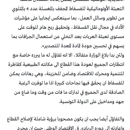
التعبئة الأوتوماتيكية للفسفاط المجفف بالمغسلة عدد 4 بالمتلوي
من تطوير وسائل العمل، بما سينعكس ايجابيا على مؤشرات
الأداء في مجال نقل الفسفاط، وتحقيق ربح هام للوقت على
مستوى تعبئة العربات بعد التخلي عن استعمال الجرافات بما
يسهم في تحسين جودة المادة المعدة للتصدير».
ولئن بدا بلاغ الوزارة متفائلا، الا انه تفاؤل له ما يبرره خاصة مع
انتظارات الجميع لعودة هذا القطاع الى مكانته الطبيعية كقاطرة
للتنمية ومحرك للاقتصاد وضامن للخزينة، وهي رهانات يمكن
للفسفاط ان يحقق فيها نجاحات كبيرة اذا ما توفرت الرغبة
الصادقة لدى الجميع في تدارك ما فات من وقت وما ضاع من
جهد ومداخيل على الدولة التونسية.
والتفاؤل أيضا يجب ان يكون مصحوبا برؤية شاملة لإصلاح القطاع
واعادته الى دوره الريادي في الاقتصاد الوطني حيث ان مجرد