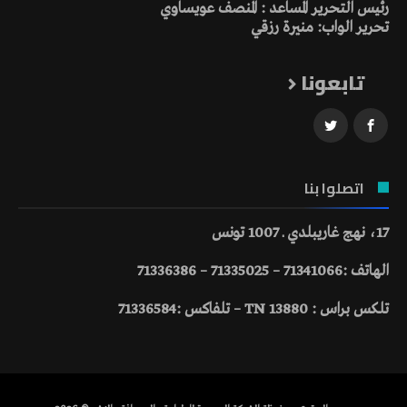
رئيس التحرير المساعد : المنصف عويساوي
تحرير الواب: منيرة رزقي
تابعونا
اتصلوا بنا
17، نهج غاريبلدي ـ 1007 تونس
الهاتف :71341066 – 71335025 – 71336386
تلكس براس : 13880 TN – تلفاكس :71336584