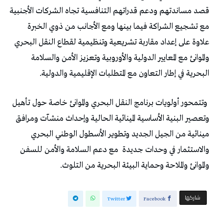
‬البحرية‭ ‬في‭ ‬إطار‭ ‬التعاون‭ ‬مع‭ ‬المتطلبات‭ ‬الإقليمية‭ ‬والدولية‭ .‬
‬والموانئ‭ ‬والملاحة‭ ‬وحماية‭ ‬البيئة‭ ‬البحرية‭ ‬من‭ ‬التلوث‭.‬
‫‫ شاركها‬
Twitter
Facebook