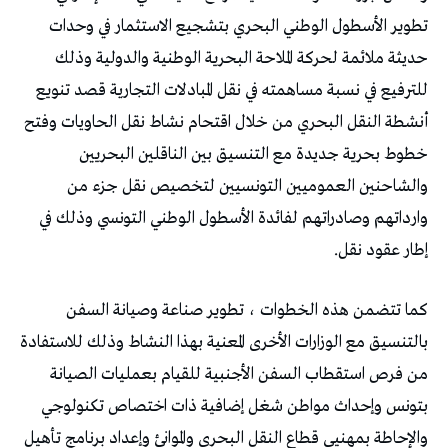
‬إطار‭ ‬عقود‭ ‬نقل‭ .‬