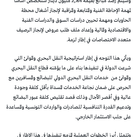
‬متعدد‭ ‬الاختصاصات‭ ‬في‭ ‬إطار‭ ‬لزمة‭ .‬
‬على‭ ‬جلب‭ ‬الاستثمار‭ ‬الخارجي‭ .‬
وتتمثل‭ ‬أبرز‭ ‬الخطوات‭ ‬العملية‭ ‬المزمع‭ ‬تنفيذها‭ ‬في‭ ‬هذا‭ ‬الإطار‭ ‬في‭