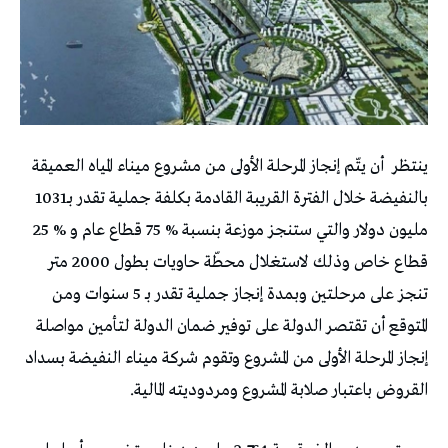
‬بالنفيضة‭ ‬خلال‭ ‬الفترة‭ ‬القريبة‭ ‬القادمة‭ ‬بكلفة‭ ‬جملية‭ ‬تقدر‭ ‬بـ‭ ‬1031‭
‬القروض‭ ‬باعتبار‭ ‬صلابة‭ ‬المشروع‭ ‬ومردوديته‭ ‬المالية‭ .‬