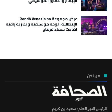
الإيقاع والتمازج الموسيقي
عرض مجموعة Rondò Venezia no
الإيطالية : لوحة موسيقية و بصرية راقية
اضاءت سماء قرطاج
تونس الطقس
من نحن
الرئيس المدير العام: سعيد بن كريم