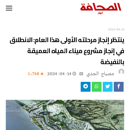
2024-04-14
‬بالنفيضة
مصباح ‭ ‬الجدي
2024-04-14
1٬748