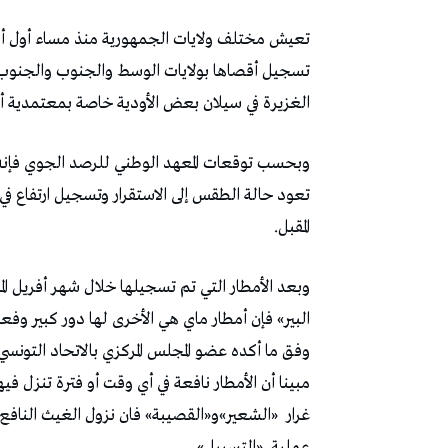
تعيش مختلف ولايات الجمهورية منذ مساء أول أم
تسجيل أقصاها بولايات الوسط والجنوب والجنوب 
الغزيرة في سيلان بعض الأودية خاصة بمعتمدية أم
وبحسب توقعات المعهد الوطني للرصد الجوي فإنه م
تعود حالة الطقس إلى الاستقرار وتسجيل ارتفاع في 
المقبل.
وبعد الأمطار التي تم تسجيلها خلال شهر أفريل الم
البير» فإن أمطار ماي هي الأخرى لها دور كبير وفعا
وفق ما أكده عضو المجلس المركزي بالاتحاد التونس
مبينا أن الأمطار نافعة في أي وقت أو فترة تنزل فيه
غرار
«الشعير»و«القصيبة» فان نزول الغيث النافع
عملية
«التسبيل».