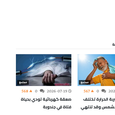
ة
مجتمع
مجتمع
-19
568
0
2026-07-19
567
0
202
ربة الحرارة تختلف
صعقة كهربائية تودي بحياة
عطل ع
الشمس وقد تنتهي
فتاة في جندوبة