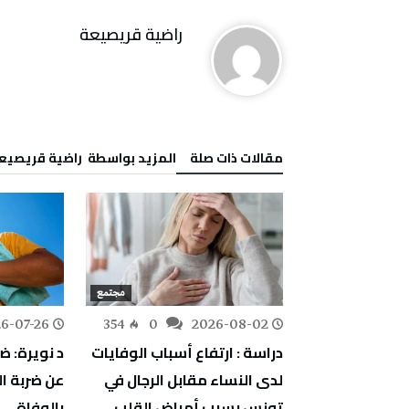
راضية قريصيعة
‫مقالات ذات صلة‬
‫‫المزيد بواسطة‬ ‬ راضية قريصيع
مجتمع
مجتمع
6-07-26
354
0
2026-08-02
297
0
 الدواجن: سعر
دراسة : ارتفاع أسباب الوفايات
د نويرة: ض
وم يجب أن
لدى النساء مقابل الرجال في
عن ضربة 
تونس بسبب أمراض القلب
بالوفاة