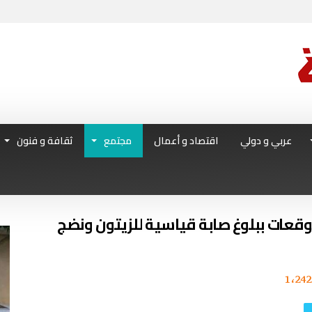
عربي و دولي
اقتصاد و أعمال
مجتمع
ثقافة و فنون
وقعات ببلوغ صابة قياسية للزيتون ونضج
1٬242