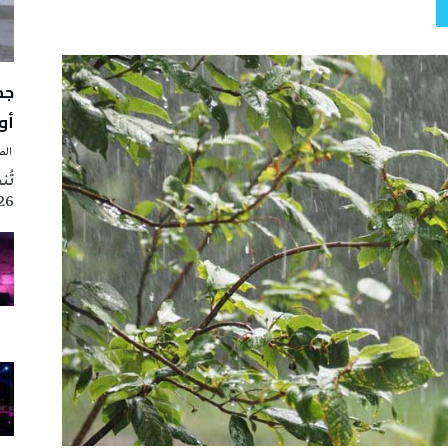
أوت 
‭ ‬الصحافة‭ ‬اليوم
2026 تزامنا مع