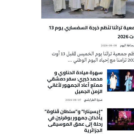
جمعية تراثنا تنَظم خرجة السفساري يوم 13
2026
2026-08-08
تُنظم جمعية تراثنا يوم الخميس المقبل 13 أوت
 إحياء اليوم الوطني …
سهرة ميادة الحناوي و
محمد خيري: سفر دمشقي
ممتع أعاد الجمهور لأغاني
الزمن الجميل
صبرة الطرابلسي
2026-08-07
“إيسينارا” و”سلطان ڤناوة”
يأخذان جمهور بوقرنين في
رحلة إلى عمق الموسيقى
الجزائرية