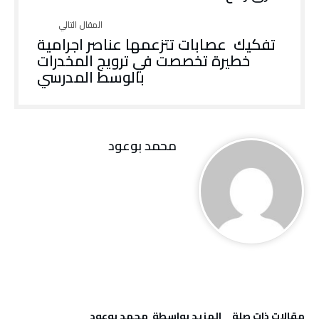
تفكيك عصابات تتزعمها عناصر اجرامية
خطيرة تخصصت في ترويج المخدرات
بالوسط المدرسي
محمد بوعود
‫مقالات ذات صلة‬
‫‫المزيد بواسطة‬ ‬ محمد بوعود