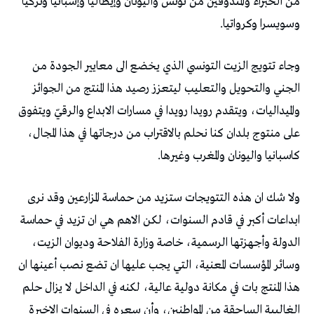
من الخبراء والمتذوقين من تونس واليونان وإيطاليا وإسبانيا وتركيا
وسويسرا وكرواتيا.
وجاء تتويج الزيت التونسي الذي يخضع الى معايير الجودة من
الجني والتحويل والتعليب ليتعزز رصيد هذا المنتج من الجوائز
والميداليات، ويتقدم رويدا رويدا في مسارات الابداع والرقيّ ويتفوق
على منتوج بلدان كنا نحلم بالاقتراب من درجاتها في هذا المجال،
كاسبانيا واليونان والمغرب وغيرها.
ولا شك ان هذه التتويجات ستزيد من حماسة المزارعين وقد نرى
ابداعات أكبر في قادم السنوات، لكن الاهم هي ان تزيد في حماسة
الدولة وأجهزتها الرسمية، خاصة وزارة الفلاحة وديوان الزيت،
وسائر المؤسسات المعنية، التي يجب عليها ان تضع نصب أعينها ان
هذا المنتج بات في مكانة دولية عالية، لكنه في الداخل لا يزال حلم
الغالبية الساحقة من المواطنين، وأن سعره في السنوات الاخيرة