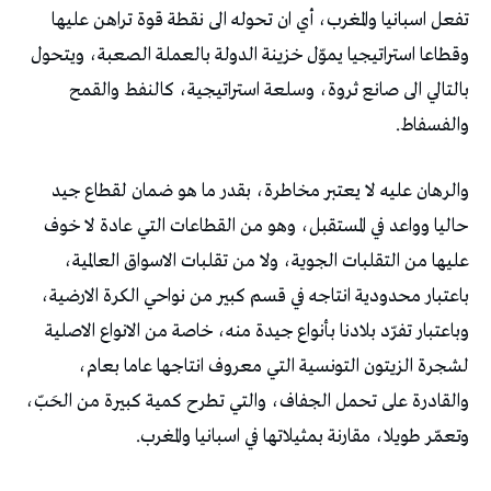
تفعل اسبانيا والمغرب، أي ان تحوله الى نقطة قوة تراهن عليها
وقطاعا استراتيجيا يموّل خزينة الدولة بالعملة الصعبة، ويتحول
بالتالي الى صانع ثروة، وسلعة استراتيجية، كالنفط والقمح
والفسفاط.
والرهان عليه لا يعتبر مخاطرة، بقدر ما هو ضمان لقطاع جيد
حاليا وواعد في المستقبل، وهو من القطاعات التي عادة لا خوف
عليها من التقلبات الجوية، ولا من تقلبات الاسواق العالمية،
باعتبار محدودية انتاجه في قسم كبير من نواحي الكرة الارضية،
وباعتبار تفرّد بلادنا بأنواع جيدة منه، خاصة من الانواع الاصلية
لشجرة الزيتون التونسية التي معروف انتاجها عاما بعام،
والقادرة على تحمل الجفاف، والتي تطرح كمية كبيرة من الحَبّ،
وتعمّر طويلا، مقارنة بمثيلاتها في اسبانيا والمغرب.