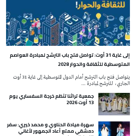
إلى غاية 31 أوت: تواصل فتح باب الترشح لمبادرة العواصم
المتوسطية للثقافة والحوار 2028
يتواصل فتح باب الترشح أمام الدول المتوسطية إلى غاية 31 أوت
الجاري، للترشح لمبادرة …
جمعية تراثنا تنَظم خرجة السفساري يوم
13 أوت 2026
سهرة ميادة الحناوي و محمد خيري: سفر
دمشقي ممتع أعاد الجمهور لأغاني