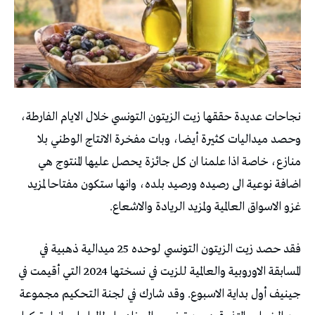
نجاحات عديدة حققها زيت الزيتون التونسي خلال الايام الفارطة،
وحصد ميداليات كثيرة أيضا، وبات مفخرة الانتاج الوطني بلا
منازع، خاصة اذا علمنا ان كل جائزة يحصل عليها المنتوج هي
اضافة نوعية الى رصيده ورصيد بلده، وانها ستكون مفتاحا لمزيد
غزو الاسواق العالمية ولمزيد الريادة والاشعاع.
فقد حصد زيت الزيتون التونسي لوحده 25 ميدالية ذهبية في
المسابقة الاوروبية والعالمية للزيت في نسختها 2024 التي أقيمت في
جينيف أول بداية الاسبوع. وقد شارك في لجنة التحكيم مجموعة