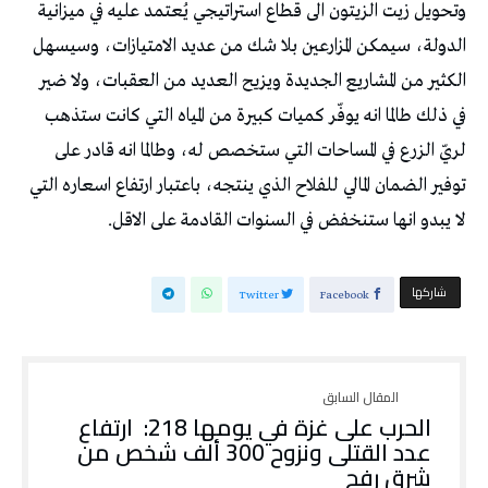
وتحويل زيت الزيتون الى قطاع استراتيجي يُعتمد عليه في ميزانية
الدولة، سيمكن المزارعين بلا شك من عديد الامتيازات، وسيسهل
الكثير من المشاريع الجديدة ويزيح العديد من العقبات، ولا ضير
في ذلك طالما انه يوفّر كميات كبيرة من المياه التي كانت ستذهب
لريّ الزرع في المساحات التي ستخصص له، وطالما انه قادر على
توفير الضمان المالي للفلاح الذي ينتجه، باعتبار ارتفاع اسعاره التي
لا يبدو انها ستنخفض في السنوات القادمة على الاقل.
‫‫ شاركها‬
Twitter
Facebook
الحرب على غزة في يومها 218: ارتفاع
عدد القتلى ونزوح 300 ألف شخص من
شرق رفح