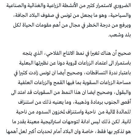
الضروري لاستمرار كثير من الأنشطة الزراعية والغذائية والصناعية
والسياحية، وهو ما يجعل من تونس في صفوف البلاد الجافة،
ويرفع من درجة الخطر في مجال من أهم مقومات الحياة لكل
بلد وشعب.
صحيح أن هناك تغيرا في نمط الانتاج الفلاحي، الذي يتجه
باستمرار الى اعتماد الزراعات المروية دونا عن نظيرتها البعلية
باعتبار ندرة التساقطات، وصحيح أيضا ان تونس زادت كثيرا في
مساحة الزراعات السقوية بما فيها القمح والزراعات العلفية
والبقول، وصحيح ايضا ان هذا النمط من السقويات قد امتد الى
أقصى الجنوب برمادة وذهيبة، وما يعنيه ذلك من استنزاف
للمائدة المائية من
ناحية واستنزاف لمخزون السدود من ناحية
ثانية. لكن ذلك ليس ادانة لتوجهات استراتيجية معينة بقدر ما
هو تذكير بها فقط، خاصة وان البلاد أمام تحديات أكبر لعل أهمها