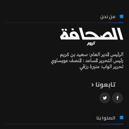
من نحن
الرئيس المدير العام: سعيد بن كريم
رئيس التحرير المساعد : المنصف عويساوي
تحرير الواب: منيرة رزقي
تابعونا
اتصلوا بنا