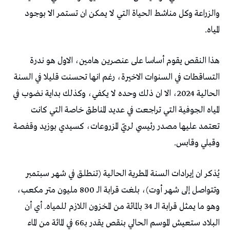
والزراعة وكل مناشط الحياة التي لا يمكن ان تستمر الا بوجود
المياه.
هذا النقص يقوم أساسا على عنصرين هامين، الاول هو ندرة
التساقطات في السنوات الاخيرة، رغم انها تحسنت قليلا في السنة
الحالية 2024، الا ان ذلك وحده لا يكفي، وكذلك بداية نضوب في
المياه الجوفية التي تراجعت في عديد المناطق خاصة التي كانت
تعتمد عليها مصدر رئيسي لريّ المزروعات، كسيدي بوزيد وقفصة
وقبلي وقابس.
يُذكر ان إيرادات السنة المطرية الحالية (تنطلق في شهر سبتمبر
وتتواصل إلى شهر أوت)، بلغت قرابة الـ 800 مليون متر مكعب،
وهو ما يمثل قرابة الـ 34 بالمائة من المخزون اللازم للمياه. أي أن
البلاد ستعيش الموسم الحالي بنقص يقدر بـ66 في المائة من الماء