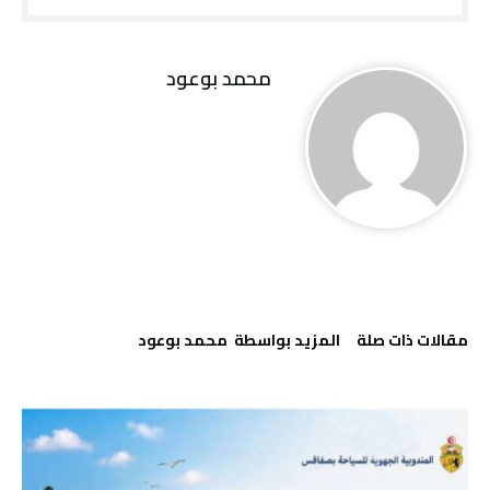
محمد بوعود
‫مقالات ذات صلة‬
‫‫المزيد بواسطة‬ ‬ محمد بوعود