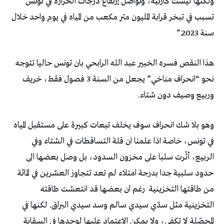
ولكنها ليست كارثية، وتواصل إرتفاع درجات الحرارة في تونس
تسبب في تبخر قرابة المليون متر مكعب من المياه في يوم واحد خلال
سنة 2023.”
هذا النقص فسره الخبير عبد الله الرابحي بان تونس حاليا تتوجه
نحو “انحراف مناخي” يجعل من السنة 3 فصول فقط، خريف
وربيع وصيف دون شتاء.
وهو بلا شك انحراف سوف يخلف تبعات كبيرة على مستقبل المياه
في تونس، خاصة اذا علمنا ان قلة التساقطات في الشتاء وفي
الربيع، أثّرت سلبا على مخزون السدود، بل وصل بعضها الى
حدود سلبية جدا بدرجة امتلاء لم تعد تتجاوز العشرين في المائة
من طاقتها التخزينية
رغم ان بعضها قد انتعشت طاقته
التخزينية مثل سدّي سيدي سالم وسد سيدي البراق. لكنها في
المحصّلة لا تكفي، ولا يمكن الاعتماد عليها لوحدها في السقاية