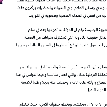
ثلاثة آلاف دواء جنيسا، خاصة وان ساحة الادوية تشهد نقصا
ء في وسائل الاعلام او في الندوات والمحاضرات يركّزون فقط
نيه من نقص في العملة الصعبة وصعوبة في التوريد.
ادوية الجنيسة رغم ان الدولة لم تدرجها بعد في سلم
بدائل حقيقية للادوية التي تستنزف مليارات من العملة
ي للحصول عليها وارتفاع أسعارها في السوق العالمية، وندرتها
هذا المجال، لكن مسؤولي الصحة والصيدلة في تونس لا يبدو
ملكة الاردنية مثلا، والتي تعتبر منافسا وحيدا لتونس في هذا
قطاع واولته عناية تامة، وجعلت منه بديلا وطنيا للادوية
لدواء البديل.
تونس الا انه لازال محتشما ويخطو خطواته الاولى، حيث تنتظم