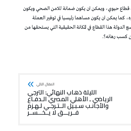
يسة قطاع حيوي، ويمكن ان يكون ضمانة للامن الصحي ويكون
، كما يمكن ان يكون مساهما رئيسيا في توفير العملة
 الدولة هذا القطاع في المكانة الحقيقية التي يستحقها من
ن كسب رهانه؟.
الليلة ذهاب النهائي: الترجي
الرياضي ـ الأهلي المصري الـدفـاع
والأجانـب سـبـيل الــتـرجـي لـهـزم
فــريـــق لا يــخـــســر