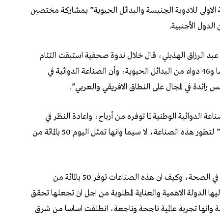
 الدولية الاولى للادوية الجنيسة والبدائل الحيوية” بمشاركة مختصين
لدول الأجنبية.
، عبد الرزاق الهذيلي، قال خلال ندوة صحفية استبقت التئام
هذه الندوة، انه “يٌصنع في تونس 3168 دواء جنيسا و46 دواء من البدائل الحيوية، وأن الصناعة الدوائية في
 الدوائية الوطنية لما توفره من أرباح، واعادة النظر في
القوانين المنظمة للقطاع والتي أضحت “غير ملائمة” لتطور هذه الصناعة، لا سيما وانها تمثل اليوم 50 بالمائة من
وعندما نستمع الى رقم مثل هذا من مسؤول سام في الصحة، وكيف ان هذه الصناعات توفر 50 بالمائة من
ليها الدولة الاهمية والعناية المطلوبة من اجل ان تجعلها تحقق
صة وانها تجربة عالمية ناجحة وناجعة، انطلقت اساسا من شرق