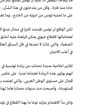
قد يتفاجأ البعض اذا علم أن تونس تصنع أكثر من 
حادا منذ فترة، وكل من يتدخلون في هذا الشأن، سوا
على ما تجلبه تونس من ادوية من الخارج، وما تعا
لكن الواقع ان تونس تقدمت كثيرا في مجال صنع ال
اهتماماتها كقطاع حيوي يمكن المراهنة عليه لخلق 
الصعبة، والتي غالبا لا نجدها في ظل السباق العالم
في أغلب الاحيان.
تقارير اعلامية عديدة تحدثت عن ريادة تونسية في 
انهم يولون هذه الريادة اهتماما جديا، على عكس الم
المجال على مستوى الوطن العربي، والتي اهتمت بال
المستوردة، وأصبحت منذ سنوات مصدّرا هاما لهذا ا
ولئن بدأ الاهتمام يتزايد نوعا ما بهذا القطاع في 