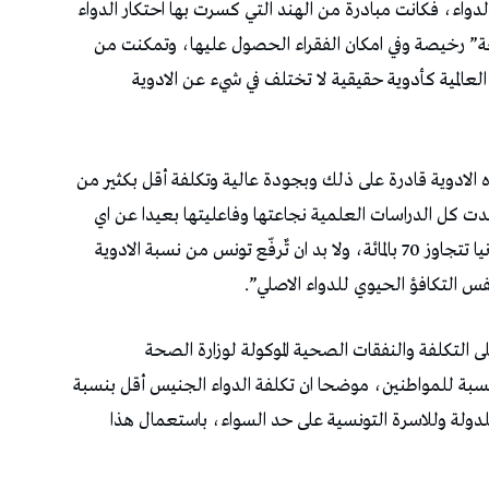
لدواء، فكانت مبادرة من الهند التي كسرت بها احتكار الدواء
لعة” رخيصة وفي امكان الفقراء الحصول عليها، وتمكنت من
لعالمية كأدوية حقيقية لا تختلف في شيء عن الادوية
ه الادوية قادرة على ذلك وبجودة عالية وتكلفة أقل بكثير من
كدت كل الدراسات العلمية نجاعتها وفاعليتها بعيدا عن اي
مخاطر، و”نسبة هذه الادوية في انقلترا وامريكا والمانيا تتجاوز 70 بالمائة، ولا بد ان تٌرفّع تونس من نسبة الادوية
س التكافؤ الحيوي للدواء الاصلي”.
التكلفة والنفقات الصحية الموكولة لوزارة الصحة
نسبة للمواطنين، موضحا ان تكلفة الدواء الجنيس أقل بنسبة
دة للدولة وللاسرة التونسية على حد السواء، باستعمال هذا