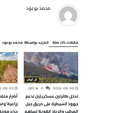
محمد بوعود
‫مقالات ذات صلة‬
‫‫المزيد بواسطة‬ ‬ محمد بوعود
كل الوطن
كل الوطن
6-08-03
189
0
2026-08-06
163
0
ف أشغال
تدخل طائرتين عسكريتين لدعم
أضرار متف
دية والمبيت
جهود السيطرة على حريق جبل
زراعية َو
جة
المرقب والرياح القوية تساهم
جراء موجة 