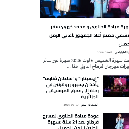
رة ميادة الحناوي و محمد خيري: سفر
شقي ممتع أعاد الجمهور لأغاني الزمن
جميل
 الطرابلسي
2026-08-07
كانت سهرة الخميس 6 اوت 2026 سهرة غير سائر
رات مهرجان قرطاج الدولي هذا …
“إيسينارا” و”سلطان ڤناوة”
يأخذان جمهور بوقرنين في
رحلة إلى عمق الموسيقى
الجزائرية
‭ ‬الصحافة‭ ‬اليوم
2026-08-07
عودة ميادة الحناوي لمسرح
قرطاج بعد 21 سنة :سهرة
الحنين للزمن الجميل