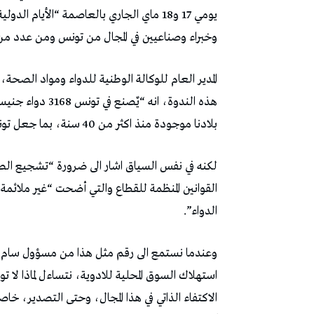
يومي 17 و18 ماي الجاري بالعاصمة “الأيام
وخبراء وصناعيين في المجال من تونس ومن عدد من ا
المدير العام للوكالة الوطنية للدواء ومواد الصحة
بلادنا موجودة منذ اكثر من 40 سنة، بما جعل تونس رائدة في المجال على النطاق الافريقي والعربي”.
لكنه في نفس السياق اشار الى ضرورة “تشجيع الصناعة
الدواء”.
استهلاك السوق المحلية للادوية، نتساءل لماذا لا تو
الاكتفاء الذاتي في هذا المجال، وحتى التصدير، خا