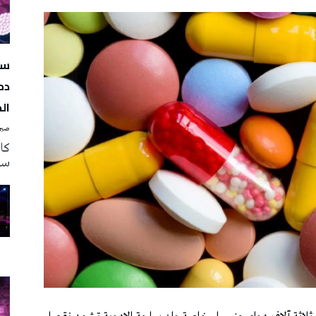
سه
دم
ال
صبرة
سه