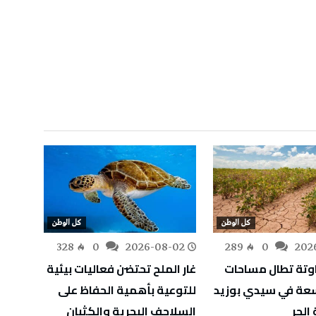
كل الوطن
كل الوطن
-02
328
0
2026-08-02
289
0
202
اوتة تطال مساحات
غار الملح تحتضن فعاليات بيئية
اسعة في سيدي بوزيد
للتوعية بأهمية الحفاظ على
للمؤس
الحر
السلاحف البحرية والكثبان