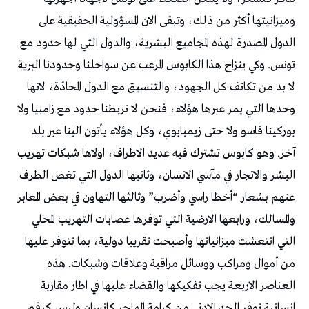
وميزانيتها أكثر من ذلك، وتبقى الان المسؤولية الحقيقية على
الدول المصدرة لهذه المجاميع البشرية، والدول التي لها حدود مع
تونس. وكي ينزاح هذا الكابوس المرعب عن سواحلنا وحدودنا البرية
لا بد من تكاتف كل الجهود، والتنسيق مع الدول المحادّة، لانها
وحدها التي يمر عبرها هؤلاء، فنحن لا تربطنا حدود مع زامبيا ولا
بوركينا فاسو ولا حتى زيمبابوي، وكل هؤلاء يأتون الينا عبر بلد
آخر. وهو كابوس تشترك فيه عديد الاطراف، اولاها شبكات تهريب
البشر والاتجار في مآسي الانسان، وثانيها الدول التي تغض الطرف
عنهم بشعار “أخطا راسي وأضرب” وثالثها التهاون في بعض المعابر
والمسالك، ورابعها الارضية التي توفرها عصابات التهريب المحلي
التي انتعشت ميزانياتها وأصبحت تقريبا دولية، بما تتوفر عليها
من أموال ومراكب ووسائل مراقبة وعلاقات وشبكات. هذه
العناصر الاربعة يجب تفكيكها والقضاء عليها في اطار مقاربة
انسانية توفر الحد الادنى من كرامة المهاجر كانسان وليس كرقم