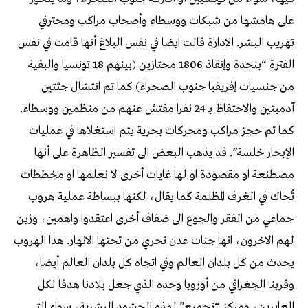
على هامشها من شبكات ووسطاء وأصحاب مراكب ومحترفي
تهريب البشر. الادارة قالت ايضا في نفس البلاغ أنها قامت في نفس
الفترة “بنجدة وإنقاذ 1806 مجتازين (بينهم 18 تونسيا والبقية
من جنسيات إفريقيا جنوب الصحراء) كما تم انتشال جثتين
آدميتين والاحتفاظ بـ 24 نفرا مفتش عنهم من منظمين ووسطاء.
كما تم حجز مراكب ومحركات بحرية يتم استغلاها في عمليات
الإبحار خلسة”. قد يذهب البعض الى تفسير الظاهرة على أنها
مصطنعة او مقصودة او لها غايات أخرى لا نعلمها او مخططات
تُحاك في الغرف المظلمة كما يقال، لكنها ببساطة عملية هروب
جماعي من الفقر والجوع الى ضفاف أخرى اعتقدوا واهمين، وزين
لهم الاخرون، انها جنات عدن تجري من تحتها الانهار. هذا الهروب
يحدث من كل بلدان العالم وفي اتجاه كل بلدان العالم أيضا،
وقربنا الجغرافي من أوروبا وحده الذي جعل بلادنا هدفا لكل
العابرين، ومركز “تجميع” لهذه الحشود البشرية، سواء التي