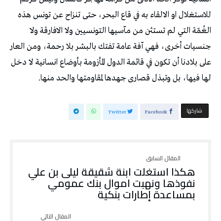
للاستغلال او الالقاء به في قاع البحر، حتى تنزاح عن تونس هذه
الغُمّة التي لم تستثن من مآسيها التونسيين ولا الافارقة ولا
جنسيات أخرى، فهي آفة عامة تفتك بالبشر بلا رحمة، ومن العار
على بلادنا أن تكون في قائمة الدول المأزومة بأوضاع انسانية لا دخل
لها فيها، بل وتبذل قصارى جهدها لمقاومتها والحد منها.
‫‫ شاركها‬
Twitter
Facebook
هكذا استغلت ابنة شقيقة ليلى بن علي
نفوذها ونهبت اموال بنك عمومي
بمساعدة إطارات بنكية