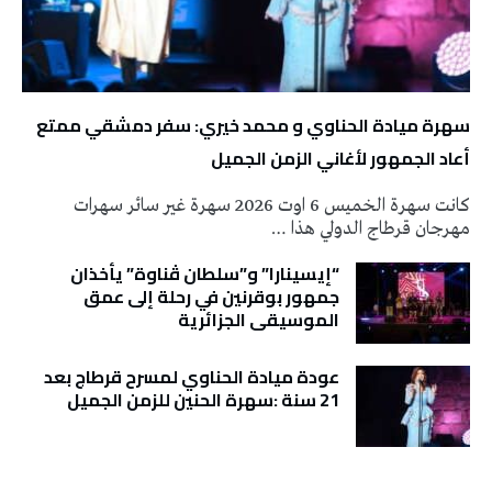
سهرة ميادة الحناوي و محمد خيري: سفر دمشقي ممتع
أعاد الجمهور لأغاني الزمن الجميل
كانت سهرة الخميس 6 اوت 2026 سهرة غير سائر سهرات
مهرجان قرطاج الدولي هذا …
“إيسينارا” و”سلطان ڤناوة” يأخذان
جمهور بوقرنين في رحلة إلى عمق
الموسيقى الجزائرية
عودة ميادة الحناوي لمسرح قرطاج بعد
21 سنة :سهرة الحنين للزمن الجميل