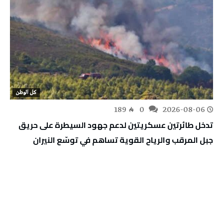
كل الوطن
189
0
2026-08-06
تدخل طائرتين عسكريتين لدعم جهود السيطرة على حريق
جبل المرقب والرياح القوية تساهم في توسّع النيران