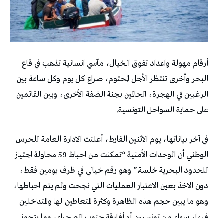
أرقام مهولة واعداد تفوق الخيال، مآسي انسانية تذهب في قاع
البحر وأخرى تنتظر الأجل المحتوم، صراع كل يوم وكل ساعة بين
الراغبين في الهجرة، الحالمين بجنة الضفة الأخرى، وبين القائمين
على حماية السواحل التونسية.
في آخر بياناتها، يوم الاثنين الفارط، أعلنت الادارة العامة للحرس
الوطني أن الوحدات الأمنية “تمكنت من احباط 59 محاولة اجتياز
للحدود البحرية خلسة.” وهو رقم خيالي في ظرف يومين فقط،
دون الاخذ بعين الاعتبار العمليات التي نجحت ولم يتم احباطها،
وهو ما يبين حجم هذه الظاهرة وكثرة المتعاطين لها والمتداخلين
فيها، سواء من تونسيين أو أفارقة جنوب الصحراء، وما يتحوز