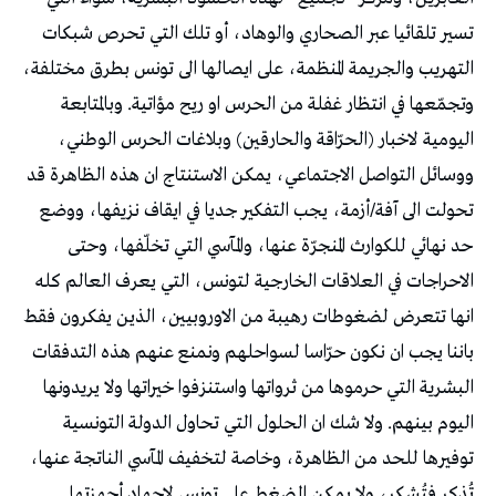
تسير تلقائيا عبر الصحاري والوهاد، أو تلك التي تحرص شبكات
التهريب والجريمة المنظمة، على ايصالها الى تونس بطرق مختلفة،
وتجمّعها في انتظار غفلة من الحرس او ريح مؤاتية. وبالمتابعة
اليومية لاخبار (الحرّاقة والحارقين) وبلاغات الحرس الوطني،
ووسائل التواصل الاجتماعي، يمكن الاستنتاج ان هذه الظاهرة قد
تحولت الى آفة/أزمة، يجب التفكير جديا في ايقاف نزيفها، ووضع
حد نهائي للكوارث المنجرّة عنها، والمآسي التي تخلّفها، وحتى
الاحراجات في العلاقات الخارجية لتونس، التي يعرف العالم كله
انها تتعرض لضغوطات رهيبة من الاوروبيين، الذين يفكرون فقط
باننا يجب ان نكون حرّاسا لسواحلهم ونمنع عنهم هذه التدفقات
البشرية التي حرموها من ثرواتها واستنزفوا خيراتها ولا يريدونها
اليوم بينهم. ولا شك ان الحلول التي تحاول الدولة التونسية
توفيرها للحد من الظاهرة، وخاصة لتخفيف المآسي الناتجة عنها،
تُذكر فتُشكر، ولا يمكن الضغط على تونس لاجهاد أجهزتها