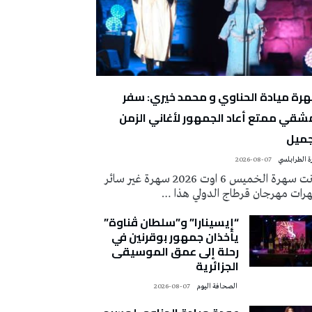
رة ميادة الحناوي و محمد خيري: سفر
شقي ممتع أعاد الجمهور لأغاني الزمن
جميل
 الطرابلسي
2026-08-07
كانت سهرة الخميس 6 اوت 2026 سهرة غير سائر
رات مهرجان قرطاج الدولي هذا …
“إيسينارا” و”سلطان ڤناوة”
يأخذان جمهور بوقرنين في
رحلة إلى عمق الموسيقى
الجزائرية
‭ ‬الصحافة‭ ‬اليوم
2026-08-07