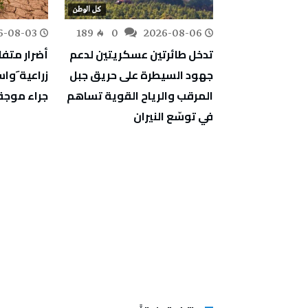
كل الوطن
كل الوطن
6-08-03
189
0
2026-08-06
163
0
ف أشغال
تدخل طائرتين عسكريتين لدعم
أضرار متف
دية والمبيت
جهود السيطرة على حريق جبل
زراعية َو
جة
المرقب والرياح القوية تساهم
جراء موجة 
في توسّع النيران