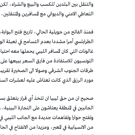
والتنقل بين البلدين للكسب والبيع والشراء، لكن 
التعاطي الامني والديواني مع المسافرين والمتنقلين،
فمنذ الفاتح من جويلية الحالي، تاريخ فتح البوابة، 
الطرابلسي أمرا مشددا بعدم التسامح في تعبئة ا
غالونات التي كان المسافر الليبي يحملها معه احتياطا
التونسيون للاستفادة من فارق السعر ببيعها على 
طرقات الجنوب الشرقي وصولا الى الصخيرة تقريبا، 
مورد الرزق الذي كانت تعتاش عليه لعشرات السن
صحيح ان من حق ليبيا ان تتخذ أي قرار يتعلق بسيا
الجانبين في المنطقة يعتاشون على التجارة البينية
وتفتح حوارا وتفاهمات جديدة مع الجانب الليبي 
من الانسيابية في المعبر، ومزيدا من الانفتاح في الج