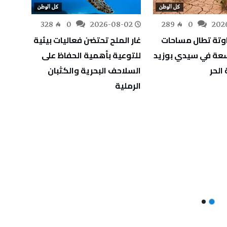
كل الوطن
كل الوطن
-02
328
0
2026-08-02
289
0
202
اوتة تطال مساحات
غار الملح تحتضن فعاليات بيئية
اسعة في سيدي بوزيد
للتوعية بأهمية الحفاظ على
للمؤس
الحر
السلاحف البحرية والكثبان
الرملية