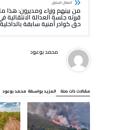
من بينهم وزراء ومديرون: هذا ما
قررته جلسة العدالة الانتقالية في
حق كوادر أمنية سابقة بالداخلية
محمد بوعود
‫مقالات ذات صلة‬
‫‫المزيد بواسطة‬ ‬ محمد بوعود