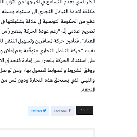
الطرابلسي بعدم التسامح في اخراجها من التراب ال
مكثفة لاعادة التبادل التجاري الى مستواه ونسقه ا
دفع من الحكومة التونسية في علاقة بشقيقتها في 
تصريح اعلامي إنّه “رغم عودة الحركة بمعبر رأس ج
المعتاد”. فتأمين حركة المسافرين وتسهيل التنقل 
بقيت “حركة التبادل التجاري متوقّفة رغم إعلان وز
على استئناف الحركة بالمعبر، عن إعادة فتحه في الا
ووفق الشروط والضوابط المعمول بها، وعن تواصل الت
والليبي الذي يستحق هذه التجارة ودون المس من مد
المنطقة.
‫‫ شاركها‬
Twitter
Facebook