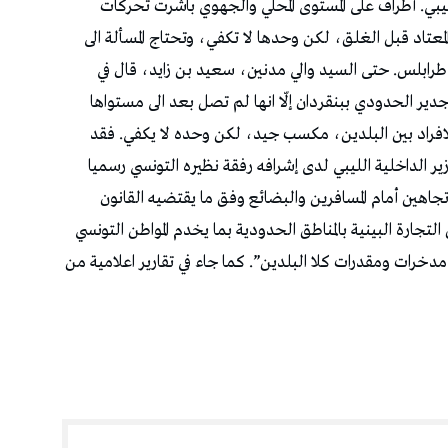
ليبي. أطراف على المستوى المحلي والجهوي باشرت تحركات
لمعتاد قبل الغلق، لكن وحدها لا تكفي، وتحتاج المسألة الى
طرابلس. حتى السيد والي مدنين، سعيد بن زايد، قال في
دير الحدودي ببنقردان إلّا انها لم تصل بعد الى مستواها
للافراد بين البلدين، مكسب جيد، لكن وحده لا يكفي. فقد
ير الداخلية الليبي لدى إشرافه رفقة نظيره التونسي رسميا
تجاهين أمام المسافرين والبضائع وفق ما يقتضيه القانون
جارة البينية بالمناطق الحدودية بما يخدم المواطن التونسي
خرات ومقدرات كلا البلدين”. كما جاء في تقارير اعلامية من