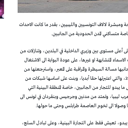
ومبشرة لالاف التونسيين والليبيين، بقدر ما كانت الاحداث
خاصة متساكني المدن الحدودية من الجانبين.
أعلى مستوى بين وزيري الداخلية في البلدين، وتنازلات من
لاسماء المتشابهة او غيرها، على عودة البوابة الى الاشتغال
بها مسالة السيطرة والمراقبة على المعبر، واسترجعتها من
بعض الميليشيات التي كانت تسيطر عليها منذ 2011، والتي اعتبرتها حقا أبديا، وبنت على اساسها شبكات من
ما يبدو للتجار من الجانبين، خاصة المنطقة البينية التي
رب ليبيا، وتمتد من مدنين وجرجيس وبنقردان في تونس الى
يا وصولا الى تخوم العاصمة طرابلس وحتى ما حولها.
ا يبدو، تعيش فقط على التجارة البينية، وعلى تبادل السلع،