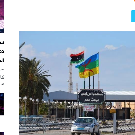
سه
دم
ال
صبرة
سه