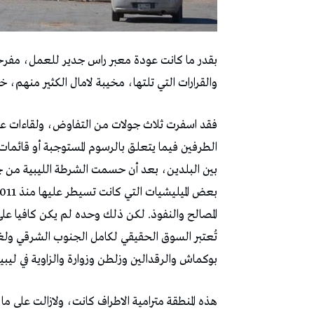
بقدر ما كانت عودة معبر راس جدير للعمل، مفرحة 
والقرارات التي تلتها، مخيبة لامال الكثير منهم، 
فقد اسفرت ثلاث جولات من التفاوض، ولقاءات على 
الطرفين فيما يتعلق بالرسوم المستوجبة أو قائمات ا
بين البلدين، بعد أن حسمت الشرطة الليبية من جان
المصالح والنفوذ. لكن ذلك وحده لم يكن كافيا على 
تُعتبر السوق الحقيقي لكامل الجنوب الشرقي ولغ
بوكماش والرقدالين وزلطن وزوارة والزاوية في ليب
هذه المنطقة مترامية الاطراف كانت، ولازالت على م