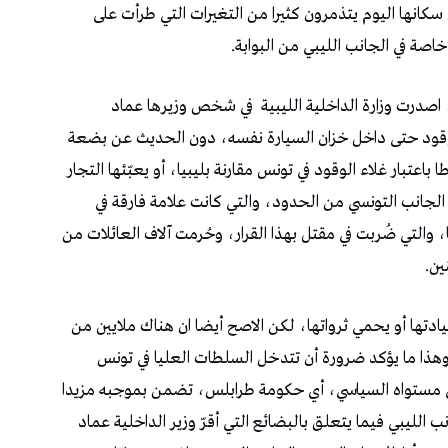
سكانها اليوم يتذمرون كثيرا من التغيرات التي طرأت على
 خاصة في الجانب الليبي من البوابة.
اصدرت وزارة الداخلية الليبية
في شخص وزيرها عماد
لوقود حتى داخل خزان السيارة نفسه، دون الحديث عن بضعة
 باعتبار غلاء الوقود في تونس مقارنة بليبيا، أو يعبّئها التجار
الجانب التونسي من الحدود، والتي كانت علامة فارقة في
والتي ضُربت في مقتل بهذا القرار، وحُرمت آلاف العائلات من
ين.
دتها أو يحمي ثرواتها، لكن الاصح أيضا ان هناك ملايين من
، وهذا ما يؤكد ضرورة أن تتدخل السلطات العليا في تونس
في مستواه السياسي، أي حكومة طرابلس، تضمن بموجبه مزيدا
انب الليبي فيما يتعلق بالبضائع التي أقرّ وزير الداخلية عماد